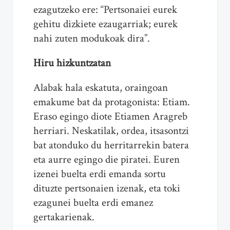
ezagutzeko ere: “Pertsonaiei eurek
gehitu dizkiete ezaugarriak; eurek
nahi zuten modukoak dira”.
Hiru hizkuntzatan
Alabak hala eskatuta, oraingoan
emakume bat da protagonista: Etiam.
Eraso egingo diote Etiamen Aragreb
herriari. Neskatilak, ordea, itsasontzi
bat atonduko du herritarrekin batera
eta aurre egingo die piratei. Euren
izenei buelta erdi emanda sortu
dituzte pertsonaien izenak, eta toki
ezagunei buelta erdi emanez
gertakarienak.