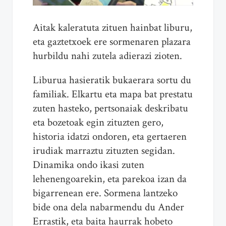
Aitak kaleratuta zituen hainbat liburu,
eta gaztetxoek ere sormenaren plazara
hurbildu nahi zutela adierazi zioten.
Liburua hasieratik bukaerara sortu du
familiak. Elkartu eta mapa bat prestatu
zuten hasteko, pertsonaiak deskribatu
eta bozetoak egin zituzten gero,
historia idatzi ondoren, eta gertaeren
irudiak marraztu zituzten segidan.
Dinamika ondo ikasi zuten
lehenengoarekin, eta parekoa izan da
bigarrenean ere. Sormena lantzeko
bide ona dela nabarmendu du Ander
Errastik, eta baita haurrak hobeto