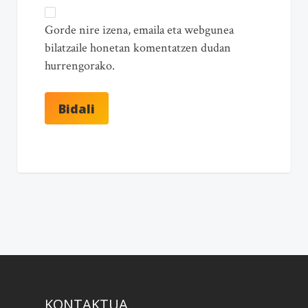
Gorde nire izena, emaila eta webgunea
bilatzaile honetan komentatzen dudan
hurrengorako.
KONTAKTUA