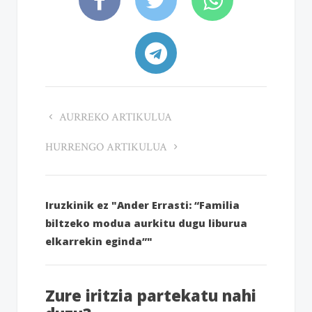
AURREKO ARTIKULUA
HURRENGO ARTIKULUA
Iruzkinik ez "Ander Errasti: “Familia
biltzeko modua aurkitu dugu liburua
elkarrekin eginda”"
Zure iritzia partekatu nahi