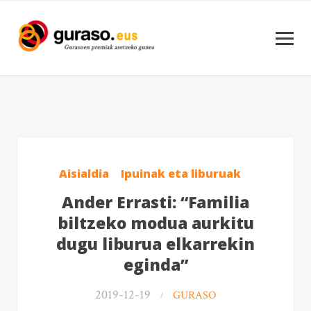
Aisialdia
Ipuinak eta liburuak
Ander Errasti: “Familia
biltzeko modua aurkitu
dugu liburua elkarrekin
eginda”
2019-12-19
GURASO