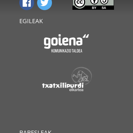
EGILEAK
BABESLEAK