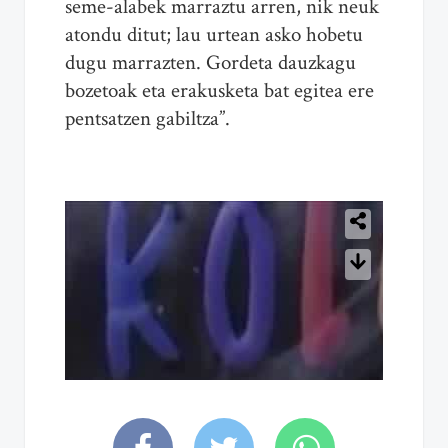
seme-alabek marraztu arren, nik neuk
atondu ditut; lau urtean asko hobetu
dugu marrazten. Gordeta dauzkagu
bozetoak eta erakusketa bat egitea ere
pentsatzen gabiltza”.