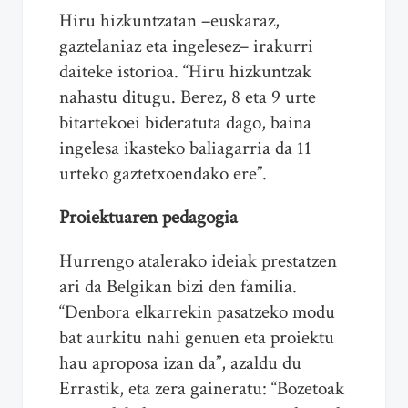
Hiru hizkuntzatan –euskaraz,
gaztelaniaz eta ingelesez– irakurri
daiteke istorioa. “Hiru hizkuntzak
nahastu ditugu. Berez, 8 eta 9 urte
bitartekoei bideratuta dago, baina
ingelesa ikasteko baliagarria da 11
urteko gaztetxoendako ere”.
Proiektuaren pedagogia
Hurrengo atalerako ideiak prestatzen
ari da Belgikan bizi den familia.
“Denbora elkarrekin pasatzeko modu
bat aurkitu nahi genuen eta proiektu
hau aproposa izan da”, azaldu du
Errastik, eta zera gaineratu: “Bozetoak