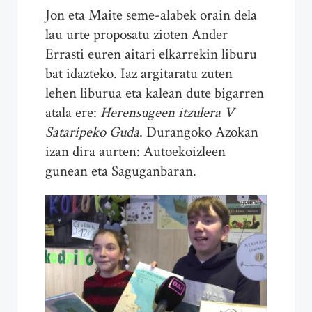
Jon eta Maite seme-alabek orain dela
lau urte proposatu zioten Ander
Errasti euren aitari elkarrekin liburu
bat idazteko. Iaz argitaratu zuten
lehen liburua eta kalean dute bigarren
atala ere:
Herensugeen itzulera V
Sataripeko Guda
. Durangoko Azokan
izan dira aurten: Autoekoizleen
gunean eta Saguganbaran.