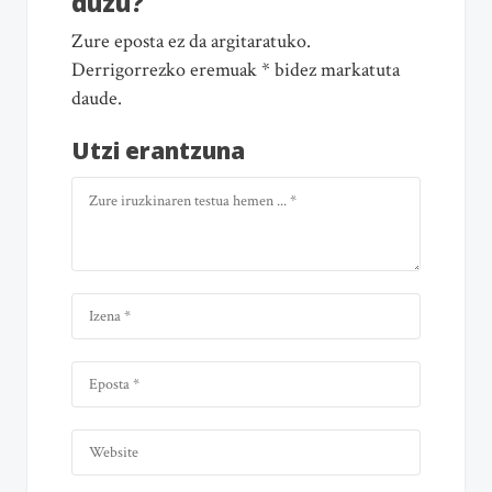
duzu?
Zure eposta ez da argitaratuko.
Derrigorrezko eremuak * bidez markatuta
daude.
Utzi erantzuna