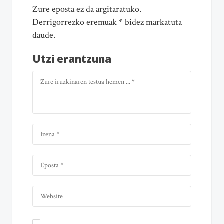
Zure eposta ez da argitaratuko.
Derrigorrezko eremuak * bidez markatuta
daude.
Utzi erantzuna