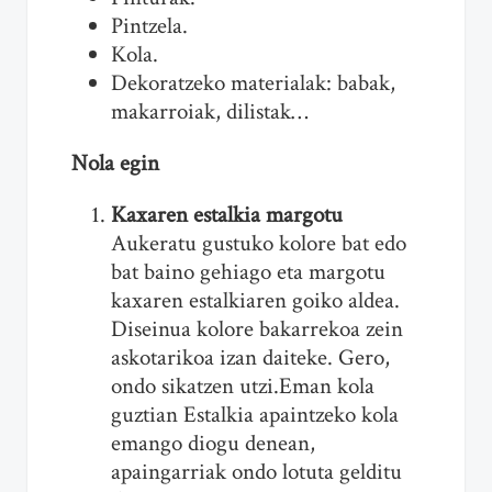
Pintzela.
Kola.
Dekoratzeko materialak: babak,
makarroiak, dilistak…
Nola egin
Kaxaren estalkia margotu
Aukeratu gustuko kolore bat edo
bat baino gehiago eta margotu
kaxaren estalkiaren goiko aldea.
Diseinua kolore bakarrekoa zein
askotarikoa izan daiteke. Gero,
ondo sikatzen utzi.Eman kola
guztian Estalkia apaintzeko kola
emango diogu denean,
apaingarriak ondo lotuta gelditu