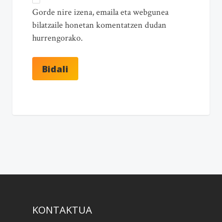
Gorde nire izena, emaila eta webgunea
bilatzaile honetan komentatzen dudan
hurrengorako.
KONTAKTUA