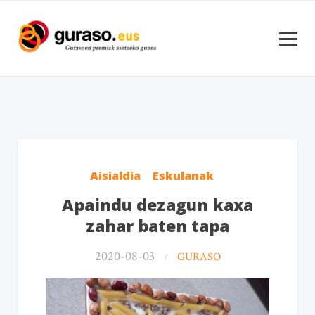
Aisialdia
Eskulanak
Apaindu dezagun kaxa
zahar baten tapa
2020-08-03
GURASO