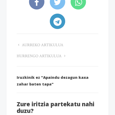
AURREKO ARTIKULUA
HURRENGO ARTIKULUA
Iruzkinik ez "Apaindu dezagun kaxa
zahar baten tapa"
Zure iritzia partekatu nahi
duzu?