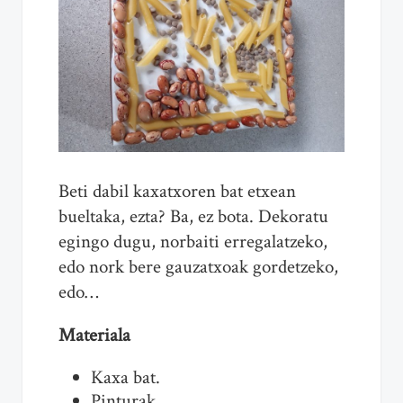
Beti dabil kaxatxoren bat etxean
bueltaka, ezta? Ba, ez bota. Dekoratu
egingo dugu, norbaiti erregalatzeko,
edo nork bere gauzatxoak gordetzeko,
edo…
Materiala
Kaxa bat.
Pinturak.