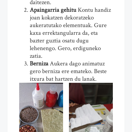
daitezen.
Apaingarria gehitu
Kontu handiz
joan kokatzen dekoratzeko
aukeratutako elementuak. Gure
kaxa errektangularra da, eta
bazter guztia osatu dugu
lehenengo. Gero, erdiguneko
zatia.
Berniza
Aukera dago animatuz
gero berniza ere emateko. Beste
itxura bat hartzen du lanak.