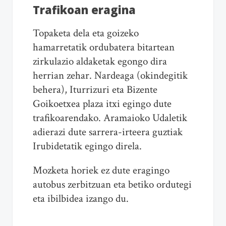
Trafikoan eragina
Topaketa dela eta goizeko
hamarretatik ordubatera bitartean
zirkulazio aldaketak egongo dira
herrian zehar. Nardeaga (okindegitik
behera), Iturrizuri eta Bizente
Goikoetxea plaza itxi egingo dute
trafikoarendako. Aramaioko Udaletik
adierazi dute sarrera-irteera guztiak
Irubidetatik egingo direla.
Mozketa horiek ez dute eragingo
autobus zerbitzuan eta betiko ordutegi
eta ibilbidea izango du.