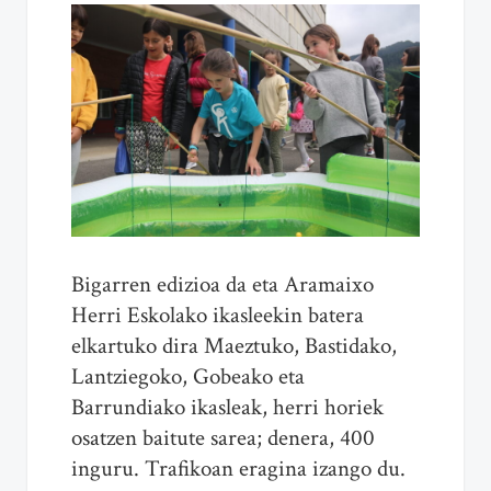
Bigarren edizioa da eta Aramaixo
Herri Eskolako ikasleekin batera
elkartuko dira Maeztuko, Bastidako,
Lantziegoko, Gobeako eta
Barrundiako ikasleak, herri horiek
osatzen baitute sarea; denera, 400
inguru. Trafikoan eragina izango du.