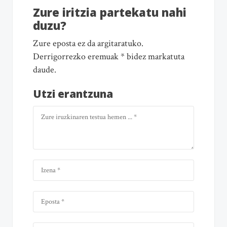
Zure iritzia partekatu nahi
duzu?
Zure eposta ez da argitaratuko.
Derrigorrezko eremuak * bidez markatuta
daude.
Utzi erantzuna