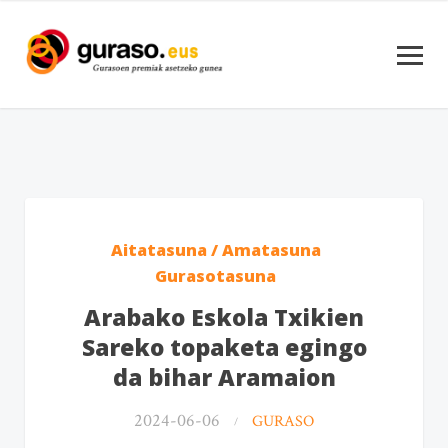
Aitatasuna / Amatasuna
Gurasotasuna
Arabako Eskola Txikien
Sareko topaketa egingo
da bihar Aramaion
2024-06-06
GURASO