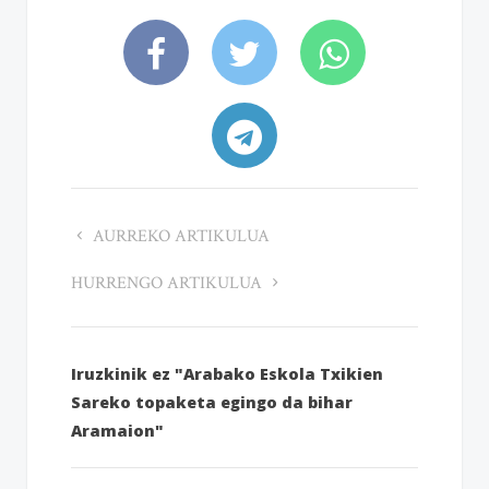
AURREKO ARTIKULUA
HURRENGO ARTIKULUA
Iruzkinik ez "Arabako Eskola Txikien
Sareko topaketa egingo da bihar
Aramaion"