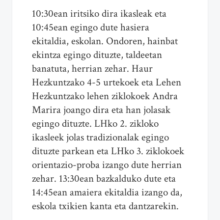
10:30ean iritsiko dira ikasleak eta
10:45ean egingo dute hasiera
ekitaldia, eskolan. Ondoren, hainbat
ekintza egingo dituzte, taldeetan
banatuta, herrian zehar. Haur
Hezkuntzako 4-5 urtekoek eta Lehen
Hezkuntzako lehen ziklokoek Andra
Marira joango dira eta han jolasak
egingo dituzte. LHko 2. zikloko
ikasleek jolas tradizionalak egingo
dituzte parkean eta LHko 3. ziklokoek
orientazio-proba izango dute herrian
zehar. 13:30ean bazkalduko dute eta
14:45ean amaiera ekitaldia izango da,
eskola txikien kanta eta dantzarekin.