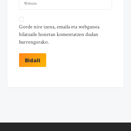
Gorde nire izena, emaila eta webgunea
bilatzaile honetan komentatzen dudan
hurrengorako.