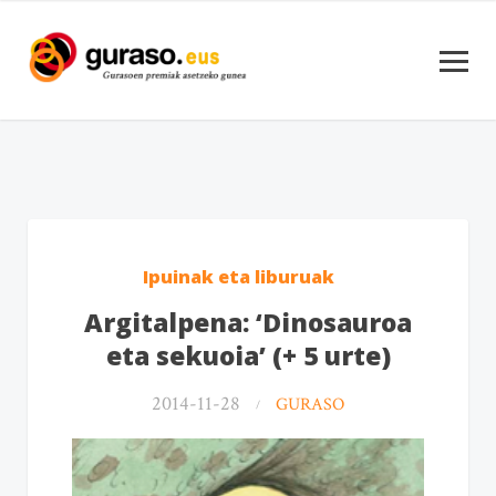
Ipuinak eta liburuak
Argitalpena: ‘Dinosauroa
eta sekuoia’ (+ 5 urte)
2014-11-28
GURASO