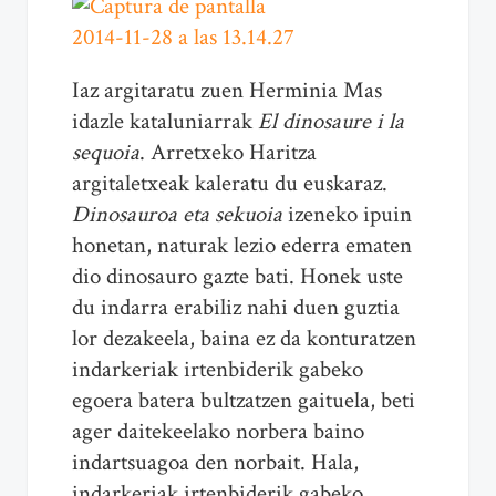
Iaz argitaratu zuen Herminia Mas
idazle kataluniarrak
El dinosaure i la
sequoia
. Arretxeko Haritza
argitaletxeak kaleratu du euskaraz.
Dinosauroa eta sekuoia
izeneko ipuin
honetan, naturak lezio ederra ematen
dio dinosauro gazte bati. Honek uste
du indarra erabiliz nahi duen guztia
lor dezakeela, baina ez da konturatzen
indarkeriak irtenbiderik gabeko
egoera batera bultzatzen gaituela, beti
ager daitekeelako norbera baino
indartsuagoa den norbait. Hala,
indarkeriak irtenbiderik gabeko