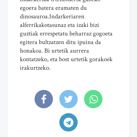
egoera batera eramaten du
dinosauroa.Indarkeriaren
alferrikakotasunaz eta izaki bizi
guztiak errespetatu beharraz gogoeta
egitera bultzatzen ditu ipuina da
honakoa. Bi urtetik aurrera
kontatzeko, eta bost urtetik gorakoek
irakurtzeko.