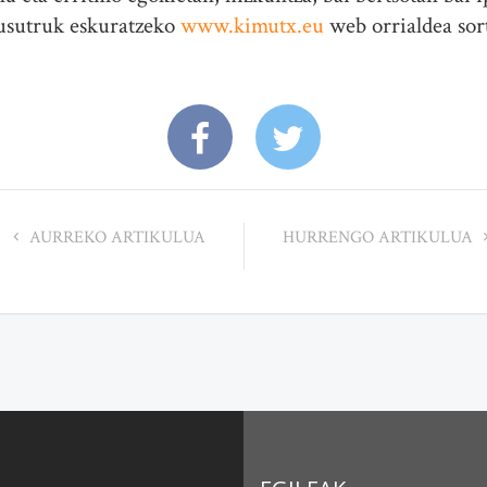
musutruk eskuratzeko
www.kimutx.eu
web orrialdea sor
AURREKO ARTIKULUA
HURRENGO ARTIKULUA