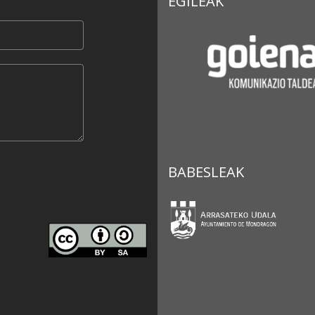
EGILEAK
BABESLEAK