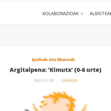
KOLABORAZIOAK
ALBISTE
Ipuinak eta liburuak
Argitalpena: ‘Kimutx’ (0-6 urte)
2014-11-28
GURASO