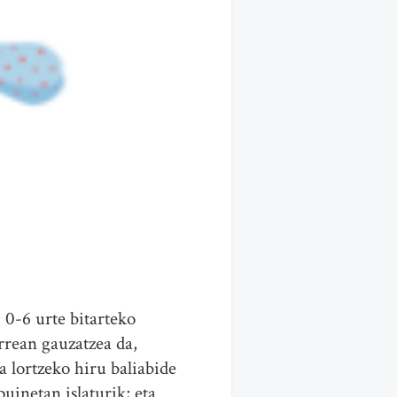
 0-6 urte bitarteko
rrean gauzatzea da,
 lortzeko hiru baliabide
puinetan islaturik; eta