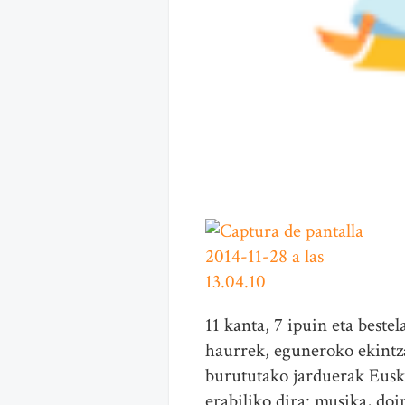
11 kanta, 7 ipuin eta beste
haurrek, eguneroko ekintza
burututako jarduerak Eusk
erabiliko dira: musika, doi