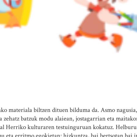
lako materiala biltzen dituen bilduma da. Asmo nagusia,
 zehatz batzuk modu alaiean, jostagarrian eta maitako
al Herriko kulturaren testuinguruan kokatuz. Helburua
nu eta erritmo egokietan; hizkuntza, bai bertsotan bai i