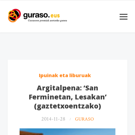
Ipuinak eta liburuak
Argitalpena: ‘San
Ferminetan, Lesakan’
(gaztetxoentzako)
2014-11-28
GURASO