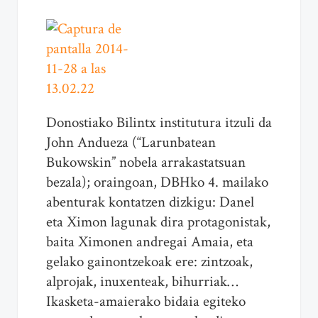
Donostiako Bilintx institutura itzuli da
John Andueza (“Larunbatean
Bukowskin” nobela arrakastatsuan
bezala); oraingoan, DBHko 4. mailako
abenturak kontatzen dizkigu: Danel
eta Ximon lagunak dira protagonistak,
baita Ximonen andregai Amaia, eta
gelako gainontzekoak ere: zintzoak,
alprojak, inuxenteak, bihurriak…
Ikasketa-amaierako bidaia egiteko