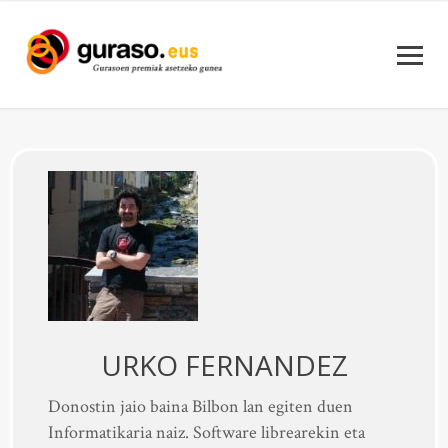
URKO FERNANDEZ
Donostin jaio baina Bilbon lan egiten duen
Informatikaria naiz. Software librearekin eta