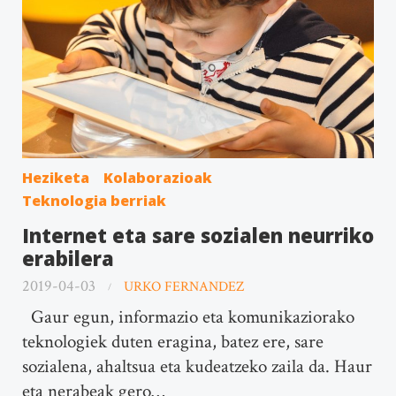
Heziketa
Kolaborazioak
Teknologia berriak
Internet eta sare sozialen neurriko
erabilera
2019-04-03
URKO FERNANDEZ
Gaur egun, informazio eta komunikaziorako
teknologiek duten eragina, batez ere, sare
sozialena, ahaltsua eta kudeatzeko zaila da. Haur
eta nerabeak gero…