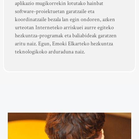
aplikazio mugikorrekin lotutako hainbat
software-proiektuetan garatzaile eta
koordinatzaile bezala lan egin ondoren, azken
urteotan Interneteko arriskuei aurre egiteko
hezkuntza-programak eta baliabideak garatzen
aritu naiz. Egun, Emoki Elkarteko hezkuntza
teknologikoko arduraduna naiz.