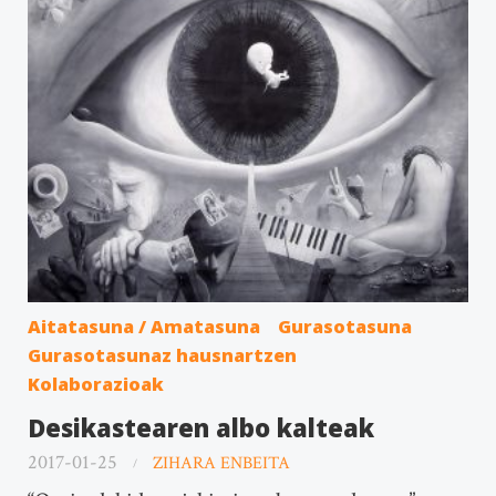
Aitatasuna / Amatasuna
Gurasotasuna
Gurasotasunaz hausnartzen
Kolaborazioak
Desikastearen albo kalteak
2017-01-25
ZIHARA ENBEITA