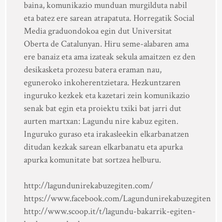
baina, komunikazio munduan murgilduta nabil
eta batez ere sarean atrapatuta. Horregatik Social
Media graduondokoa egin dut Universitat
Oberta de Catalunyan. Hiru seme-alabaren ama
ere banaiz eta ama izateak sekula amaitzen ez den
desikasketa prozesu batera eraman nau,
eguneroko inkoherentzietara. Hezkuntzaren
inguruko kezkek eta kazetari zein komunikazio
senak bat egin eta proiektu txiki bat jarri dut
aurten martxan: Lagundu nire kabuz egiten.
Inguruko guraso eta irakasleekin elkarbanatzen
ditudan kezkak sarean elkarbanatu eta apurka
apurka komunitate bat sortzea helburu.
http://lagundunirekabuzegiten.com/
https://www.facebook.com/Lagundunirekabuzegiten
http://www.scoop.it/t/lagundu-bakarrik-egiten-