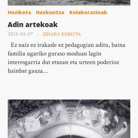
Heziketa
Hezkuntza
Kolaborazioak
Adin artekoak
2018-03-07
ZIHARA ENBEITA
Ez naiz ez irakasle ez pedagogian aditu, baina
familia ugariko guraso moduan lagin
interesgarria dut etxean eta urteen poderioz
hainbat gauza…