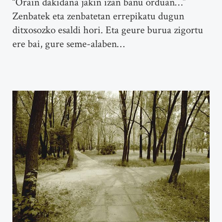
“Orain dakidana jakin izan banu orduan…”
Zenbatek eta zenbatetan errepikatu dugun
ditxosozko esaldi hori. Eta geure burua zigortu
ere bai, gure seme-alaben…