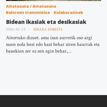
Aitatasuna / Amatasuna
Baloreen transmisioa
Kolaborazioak
Bidean ikasiak eta desikasiak
2016-01-25
ZIHARA ENBEITA
Aitortuko dizuet. ama izan aurretik oso argi
nuen nola hezi edo hazi behar ziren haurrak eta
banekien zer ez zen egin behar,…