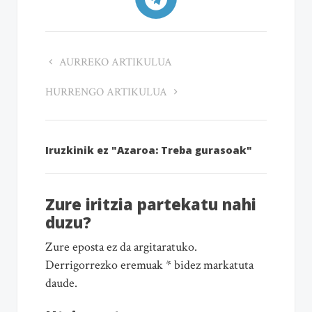
AURREKO ARTIKULUA
HURRENGO ARTIKULUA
Iruzkinik ez "Azaroa: Treba gurasoak"
Zure iritzia partekatu nahi
duzu?
Zure eposta ez da argitaratuko.
Derrigorrezko eremuak * bidez markatuta
daude.