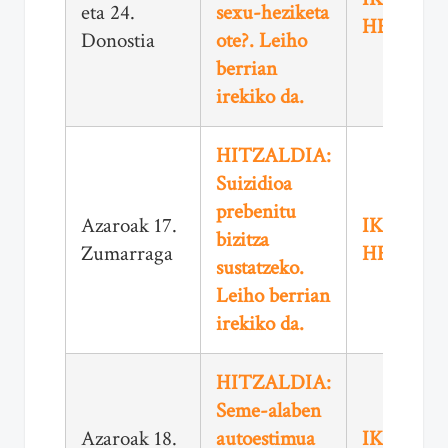
eta 24.
sexu-heziketa
HEMEN
Donostia
ote?. Leiho
berrian
irekiko da.
HITZALDIA:
Suizidioa
prebenitu
Azaroak 17.
IKUSI
bizitza
Zumarraga
HEMEN
sustatzeko.
Leiho berrian
irekiko da.
HITZALDIA:
Seme-alaben
Azaroak 18.
autoestimua
IKUSI