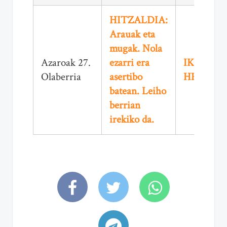
HITZALDIA:
Arauak eta
mugak. Nola
Azaroak 27.
ezarri era
IKUSI
Olaberria
asertibo
HEMEN
batean. Leiho
berrian
irekiko da.