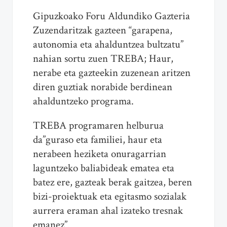
Gipuzkoako Foru Aldundiko Gazteria
Zuzendaritzak gazteen “garapena,
autonomia eta ahalduntzea bultzatu”
nahian sortu zuen TREBA; Haur,
nerabe eta gazteekin zuzenean aritzen
diren guztiak norabide berdinean
ahalduntzeko programa.
TREBA programaren helburua
da”guraso eta familiei, haur eta
nerabeen heziketa onuragarrian
laguntzeko baliabideak ematea eta
batez ere, gazteak berak gaitzea, beren
bizi-proiektuak eta egitasmo sozialak
aurrera eraman ahal izateko tresnak
emanez”.