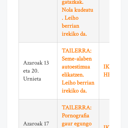
gatazkak.
Nola kudeatu
. Leiho
berrian
irekiko da.
TAILERRA:
Seme-alaben
Azaroak 13
autoestimua
IKUSI
eta 20.
elikatzen.
HEMEN
Urnieta
Leiho berrian
irekiko da.
TAILERRA:
Pornografia
Azaroak 17
gaur egungo
IKUSI