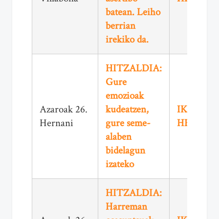
batean. Leiho
berrian
irekiko da.
HITZALDIA:
Gure
emozioak
Azaroak 26.
kudeatzen,
IKUSI
Hernani
gure seme-
HEMEN
alaben
bidelagun
izateko
HITZALDIA:
Harreman