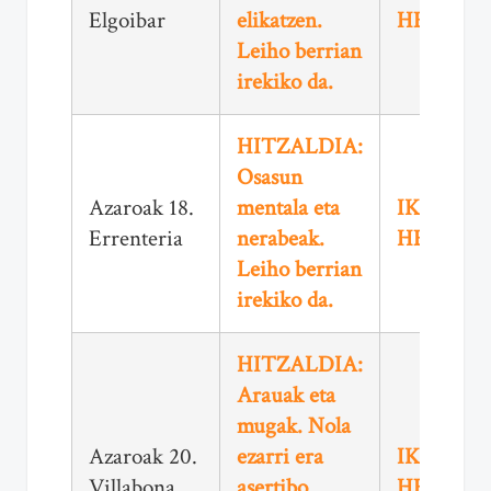
Elgoibar
elikatzen.
HEMEN
Leiho berrian
irekiko da.
HITZALDIA:
Osasun
Azaroak 18.
mentala eta
IKUSI
Errenteria
nerabeak.
HEMEN
Leiho berrian
irekiko da.
HITZALDIA:
Arauak eta
mugak. Nola
Azaroak 20.
ezarri era
IKUSI
Villabona
asertibo
HEMEN