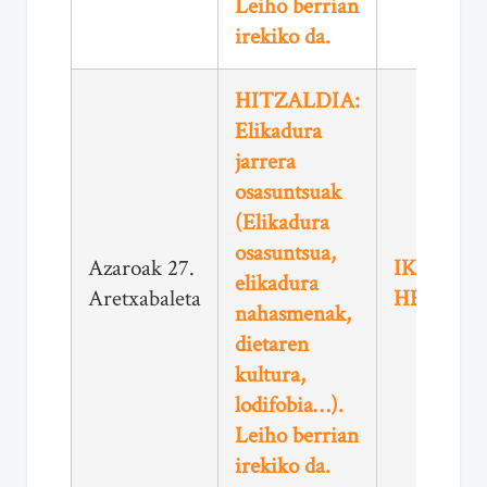
Leiho berrian
irekiko da.
HITZALDIA:
Elikadura
jarrera
osasuntsuak
(Elikadura
osasuntsua,
Azaroak 27.
IKUSI
elikadura
Aretxabaleta
HEMEN
nahasmenak,
dietaren
kultura,
lodifobia…).
Leiho berrian
irekiko da.