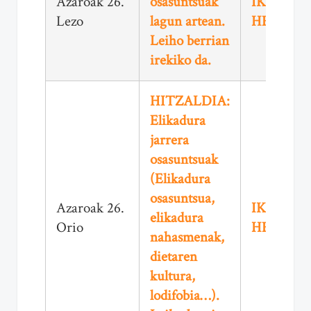
Azaroak 26.
osasuntsuak
IKUSI
Lezo
lagun artean.
HEMEN
Leiho berrian
irekiko da.
HITZALDIA:
Elikadura
jarrera
osasuntsuak
(Elikadura
osasuntsua,
Azaroak 26.
IKUSI
elikadura
Orio
HEMEN
nahasmenak,
dietaren
kultura,
lodifobia…).