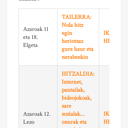
TAILERRA:
Nola hitz
Azaroak 11
egin
IKUSI
eta 18.
heriotzaz
HEMEN
Elgeta
gure haur eta
nerabeekin
HITZALDIA:
Internet,
pantailak,
bideojokoak,
sare
Azaroak 12.
sozialak…
IKUSI
Lezo
onurak eta
HEMEN