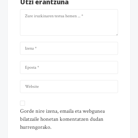
Utzi erantzuna
Gorde nire izena, emaila eta webgunea
bilatzaile honetan komentatzen dudan
hurrengorako.