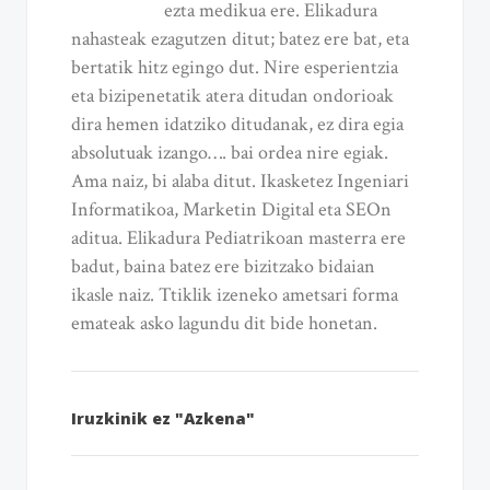
ezta medikua ere. Elikadura
nahasteak ezagutzen ditut; batez ere bat, eta
bertatik hitz egingo dut. Nire esperientzia
eta bizipenetatik atera ditudan ondorioak
dira hemen idatziko ditudanak, ez dira egia
absolutuak izango…. bai ordea nire egiak.
Ama naiz, bi alaba ditut. Ikasketez Ingeniari
Informatikoa, Marketin Digital eta SEOn
aditua. Elikadura Pediatrikoan masterra ere
badut, baina batez ere bizitzako bidaian
ikasle naiz. Ttiklik izeneko ametsari forma
emateak asko lagundu dit bide honetan.
Iruzkinik ez "Azkena"