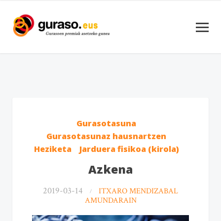
Gurasotasuna
Gurasotasunaz hausnartzen
Heziketa
Jarduera fisikoa (kirola)
Azkena
2019-03-14
ITXARO MENDIZABAL
AMUNDARAIN