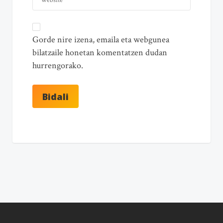
Gorde nire izena, emaila eta webgunea
bilatzaile honetan komentatzen dudan
hurrengorako.