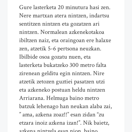
Gure lasterketa 20 minutura hasi zen.
Nere martxan atera nintzen, indartsu
sentitzen nintzen eta gozatzen ari
nintzen. Normalean azkenekotakoa
ibiltzen naiz, eta oraingoan ere halaxe
zen, atzetik 5-6 pertsona neuzkan.
Ibilbide osoa gozatu nuen, eta
lasterketa bukatzeko 300 metro falta
zirenean gelditu egin nintzen. Nire
atzetik zetozen guztiei pasatzen utzi
eta azkeneko postuan heldu nintzen
Arriarana. Helmuga baino metro
batzuk lehenago han neukan alaba zai,
” ama, azkena zoaz!!” esan zidan “zu
etzara inoiz azkena izan!”. Nik baietz,
azkena nintzela esan nion, baino