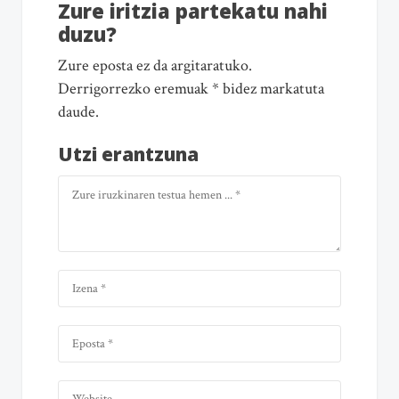
Zure iritzia partekatu nahi
duzu?
Zure eposta ez da argitaratuko.
Derrigorrezko eremuak * bidez markatuta
daude.
Utzi erantzuna