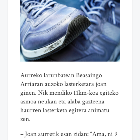
Aurreko larunbatean Beasaingo
Arriaran auzoko lasterketara joan
ginen. Nik mendiko 11km-koa egiteko
asmoa neukan eta alaba gazteena
haurren lasterketa egitera animatu
zen.
– Joan aurretik esan zidan: “Ama, ni 9