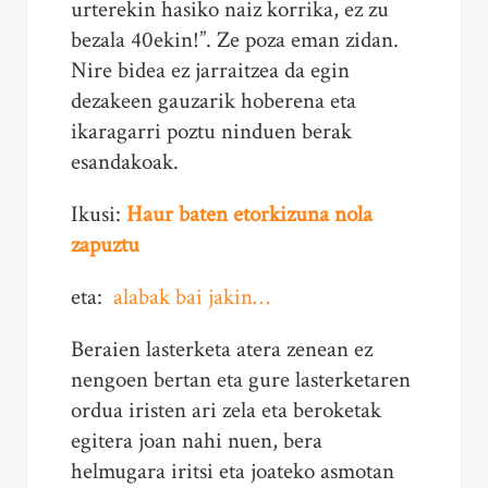
urterekin hasiko naiz korrika, ez zu
bezala 40ekin!”. Ze poza eman zidan.
Nire bidea ez jarraitzea da egin
dezakeen gauzarik hoberena eta
ikaragarri poztu ninduen berak
esandakoak.
Ikusi:
Haur baten etorkizuna nola
zapuztu
eta:
alabak bai jakin…
Beraien lasterketa atera zenean ez
nengoen bertan eta gure lasterketaren
ordua iristen ari zela eta beroketak
egitera joan nahi nuen, bera
helmugara iritsi eta joateko asmotan