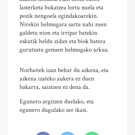
lasterketa bukatzea lortu nuela eta
pozik nengoela egindakoarekin.
Nirekin helmugara sartu nahi zuen
galdetu nion eta irripar batekin
eskutik heldu zidan eta biok batera
gurutzatu genuen helmugako arkua.
Norbaitek izan behar du azkena, eta
azkena izateko aukera ez duen
bakarra, saiatzen ez dena da.
Egunero argitzen duelako, eta
egunero dugulako zer ikasi.