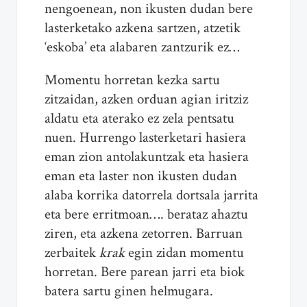
nengoenean, non ikusten dudan bere
lasterketako azkena sartzen, atzetik
‘eskoba’ eta alabaren zantzurik ez…
Momentu horretan kezka sartu
zitzaidan, azken orduan agian iritziz
aldatu eta aterako ez zela pentsatu
nuen. Hurrengo lasterketari hasiera
eman zion antolakuntzak eta hasiera
eman eta laster non ikusten dudan
alaba korrika datorrela dortsala jarrita
eta bere erritmoan…. berataz ahaztu
ziren, eta azkena zetorren. Barruan
zerbaitek
krak
egin zidan momentu
horretan. Bere parean jarri eta biok
batera sartu ginen helmugara.