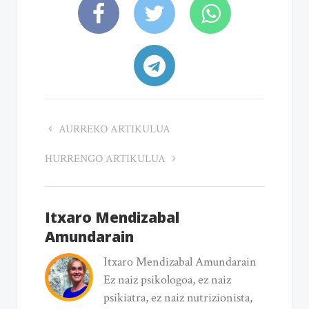
AURREKO ARTIKULUA
HURRENGO ARTIKULUA
Itxaro Mendizabal
Amundarain
Itxaro Mendizabal Amundarain
Ez naiz psikologoa, ez naiz
psikiatra, ez naiz nutrizionista,