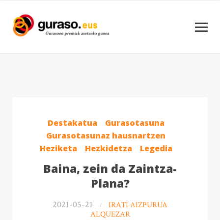
Destakatua
Gurasotasuna
Gurasotasunaz hausnartzen
Heziketa
Hezkidetza
Legedia
Baina, zein da Zaintza-
Plana?
2021-05-21
IRATI AIZPURUA
ALQUEZAR