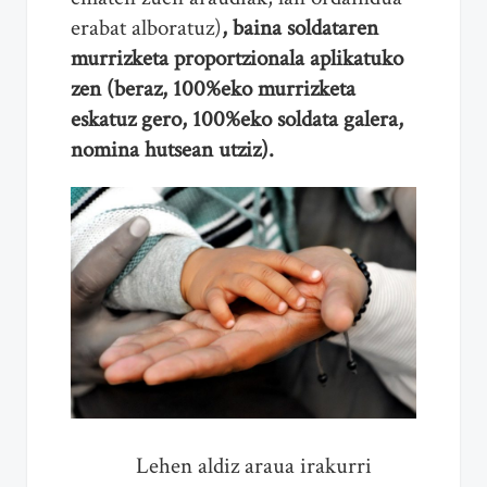
erabat alboratuz)
, baina soldataren
murrizketa proportzionala aplikatuko
zen (beraz, 100%eko murrizketa
eskatuz gero, 100%eko soldata galera,
nomina hutsean utziz).
Lehen aldiz araua irakurri