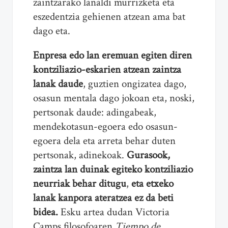
zaintzarako lanaldi murrizketa eta
eszedentzia gehienen atzean ama bat
dago eta.
Enpresa edo lan eremuan egiten diren
kontziliazio-eskarien atzean zaintza
lanak daude
, guztien ongizatea dago,
osasun mentala dago jokoan eta, noski,
pertsonak daude: adingabeak,
mendekotasun-egoera edo osasun-
egoera dela eta arreta behar duten
pertsonak, adinekoak.
Gurasook,
zaintza lan duinak egiteko kontziliazio
neurriak behar ditugu
,
eta etxeko
lanak kanpora ateratzea ez da beti
bidea.
Esku artea dudan Victoria
Camps filosofoaren
Tiempo de