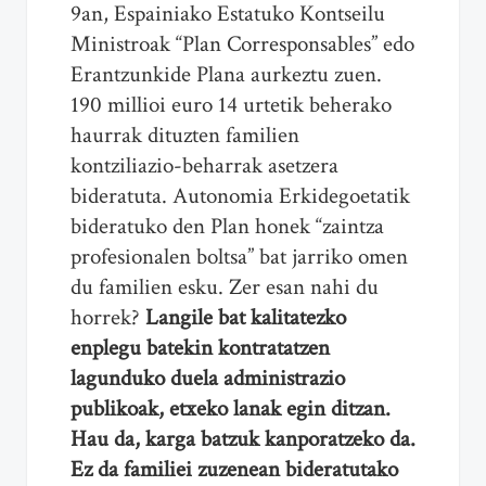
9an, Espainiako Estatuko Kontseilu
Ministroak “Plan Corresponsables” edo
Erantzunkide Plana aurkeztu zuen.
190 millioi euro 14 urtetik beherako
haurrak dituzten familien
kontziliazio-beharrak asetzera
bideratuta. Autonomia Erkidegoetatik
bideratuko den Plan honek “zaintza
profesionalen boltsa” bat jarriko omen
du familien esku. Zer esan nahi du
horrek?
Langile bat kalitatezko
enplegu batekin kontratatzen
lagunduko duela administrazio
publikoak, etxeko lanak egin ditzan.
Hau da, karga batzuk kanporatzeko da.
Ez da familiei zuzenean bideratutako