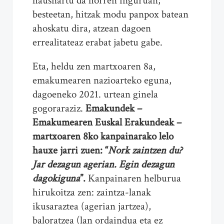
hausnartu da horren inguruan;
besteetan, hitzak modu panpox batean
ahoskatu dira, atzean dagoen
errealitateaz erabat jabetu gabe.
Eta, heldu zen martxoaren 8a,
emakumearen nazioarteko eguna,
dagoeneko 2021. urtean ginela
gogoraraziz.
Emakundek –
Emakumearen Euskal Erakundeak –
martxoaren 8ko kanpainarako lelo
hauxe jarri zuen: “
Nork zaintzen du?
Jar dezagun agerian. Egin dezagun
dagokiguna
”.
Kanpainaren helburua
hirukoitza zen: zaintza-lanak
ikusaraztea (agerian jartzea),
baloratzea (lan ordaindua eta ez