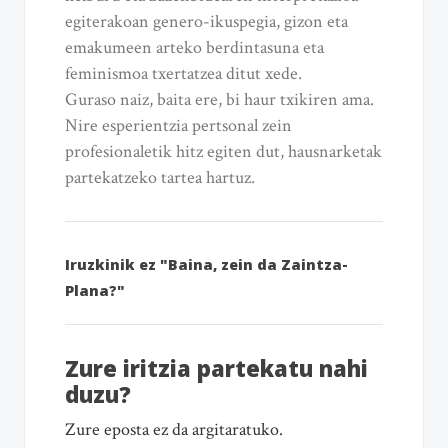
egiterakoan genero-ikuspegia, gizon eta
emakumeen arteko berdintasuna eta
feminismoa txertatzea ditut xede.
Guraso naiz, baita ere, bi haur txikiren ama.
Nire esperientzia pertsonal zein
profesionaletik hitz egiten dut, hausnarketak
partekatzeko tartea hartuz.
Iruzkinik ez "Baina, zein da Zaintza-
Plana?"
Zure iritzia partekatu nahi
duzu?
Zure eposta ez da argitaratuko.