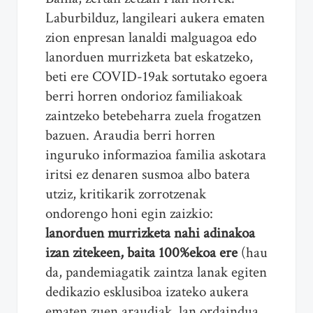
Laburbilduz, langileari aukera ematen
zion enpresan lanaldi malguagoa edo
lanorduen murrizketa bat eskatzeko,
beti ere COVID-19ak sortutako egoera
berri horren ondorioz familiakoak
zaintzeko betebeharra zuela frogatzen
bazuen. Araudia berri horren
inguruko informazioa familia askotara
iritsi ez denaren susmoa albo batera
utziz, kritikarik zorrotzenak
ondorengo honi egin zaizkio:
lanorduen murrizketa nahi adinakoa
izan zitekeen, baita 100%ekoa ere
(hau
da, pandemiagatik zaintza lanak egiten
dedikazio esklusiboa izateko aukera
ematen zuen araudiak, lan ordaindua