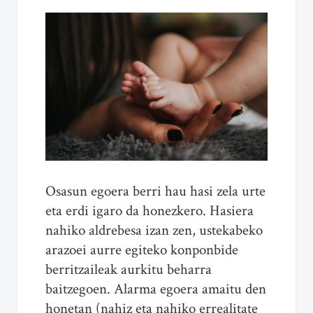
Osasun egoera berri hau hasi zela urte
eta erdi igaro da honezkero. Hasiera
nahiko aldrebesa izan zen, ustekabeko
arazoei aurre egiteko konponbide
berritzaileak aurkitu beharra
baitzegoen. Alarma egoera amaitu den
honetan (nahiz eta nahiko errealitate