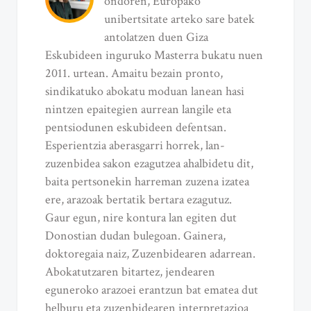
ondoren, Europako
unibertsitate arteko sare batek
antolatzen duen Giza
Eskubideen inguruko Masterra bukatu nuen
2011. urtean. Amaitu bezain pronto,
sindikatuko abokatu moduan lanean hasi
nintzen epaitegien aurrean langile eta
pentsiodunen eskubideen defentsan.
Esperientzia aberasgarri horrek, lan-
zuzenbidea sakon ezagutzea ahalbidetu dit,
baita pertsonekin harreman zuzena izatea
ere, arazoak bertatik bertara ezagutuz.
Gaur egun, nire kontura lan egiten dut
Donostian dudan bulegoan. Gainera,
doktoregaia naiz, Zuzenbidearen adarrean.
Abokatutzaren bitartez, jendearen
eguneroko arazoei erantzun bat ematea dut
helburu eta zuzenbidearen interpretazioa