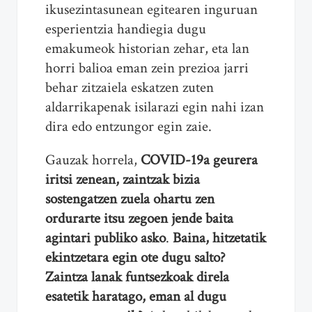
ikusezintasunean egitearen inguruan
esperientzia handiegia dugu
emakumeok historian zehar, eta lan
horri balioa eman zein prezioa jarri
behar zitzaiela eskatzen zuten
aldarrikapenak isilarazi egin nahi izan
dira edo entzungor egin zaie.
Gauzak horrela,
COVID-19a geurera
iritsi zenean,
zaintzak bizia
sostengatzen zuela ohartu zen
ordurarte itsu zegoen jende baita
agintari publiko asko
.
Baina, hitzetatik
ekintzetara egin ote dugu salto?
Zaintza lanak funtsezkoak direla
esatetik haratago, eman al dugu