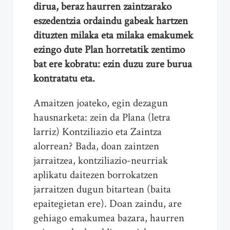
dirua, beraz haurren zaintzarako
eszedentzia ordaindu gabeak hartzen
dituzten milaka eta milaka emakumek
ezingo dute Plan horretatik zentimo
bat ere kobratu: ezin duzu zure burua
kontratatu eta.
Amaitzen joateko, egin dezagun
hausnarketa: zein da Plana (letra
larriz) Kontziliazio eta Zaintza
alorrean? Bada, doan zaintzen
jarraitzea, kontziliazio-neurriak
aplikatu daitezen borrokatzen
jarraitzen dugun bitartean (baita
epaitegietan ere). Doan zaindu, are
gehiago emakumea bazara, haurren