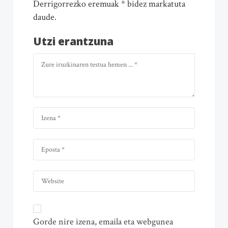
Derrigorrezko eremuak * bidez markatuta
daude.
Utzi erantzuna
Gorde nire izena, emaila eta webgunea