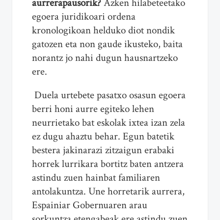
aurrerapausorik?
Azken hilabeteetako
egoera juridikoari ordena
kronologikoan helduko diot nondik
gatozen eta non gaude ikusteko, baita
norantz jo nahi dugun hausnartzeko
ere.
Duela urtebete pasatxo osasun egoera
berri honi aurre egiteko lehen
neurrietako bat eskolak ixtea izan zela
ez dugu ahaztu behar. Egun batetik
bestera jakinarazi zitzaigun erabaki
horrek lurrikara bortitz baten antzera
astindu zuen hainbat familiaren
antolakuntza. Une horretarik aurrera,
Espainiar Gobernuaren arau
sorkuntza etengabeak ere astindu zuen