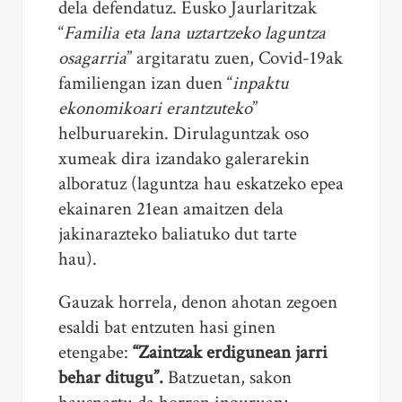
dela defendatuz. Eusko Jaurlaritzak
“
Familia eta lana uztartzeko laguntza
osagarria
” argitaratu zuen, Covid-19ak
familiengan izan duen “
inpaktu
ekonomikoari erantzuteko
”
helburuarekin. Dirulaguntzak oso
xumeak dira izandako galerarekin
alboratuz (laguntza hau eskatzeko epea
ekainaren 21ean amaitzen dela
jakinarazteko baliatuko dut tarte
hau).
Gauzak horrela, denon ahotan zegoen
esaldi bat entzuten hasi ginen
etengabe:
“Zaintzak erdigunean jarri
behar ditugu”.
Batzuetan, sakon