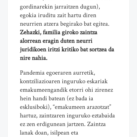
gordinarekin jarraitzen dugun),
egokia iruditu zait hartu diren
neurrien atzera begirako bat egitea.
Zehazki, familia giroko zaintza
alorrean eragin duten neurri
juridikoen iritzi kritiko bat sortzea da
nire nahia.
Pandemia egoeraren aurretik,
kontziliazioaren inguruko eskariak
emakumeengandik etorri ohi zirenez
hein handi batean (ez bada ia
esklusiboki), “emakumeen arazotzat”
hartuz, zaintzaren inguruko eztabaida
ez zen erdigunean jartzen. Zaintza
lanak doan, isilpean eta