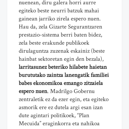
nuenean, diru galera horri aurre
egiteko beste neurri batzuk mahai
gainean jarriko zirela espero nuen.
Hau da, zela Gizarte Segurantzaren
prestazio-sistema berri baten bidez,
zela beste erakunde publikoek
dirulaguntza zuzenak eskainiz (beste
hainbat sektoretan egin den bezala),
larritasunez beteriko hilabete haietan
burututako zaintza lanengatik familiei
babes ekonomikoa emango zitzaiela
espero nuen
. Madrilgo Gobernu
zentraletik ez da ezer egin, eta egiteko
asmorik ere ez dutela argi esan izan
dute agintari politikoek, “Plan
Mecuida” eraginkorra eta nahikoa