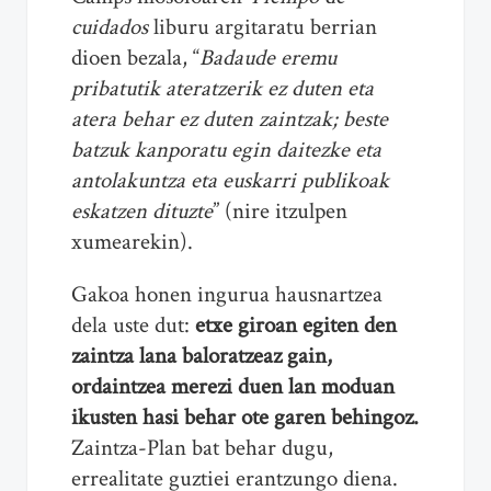
cuidados
liburu argitaratu berrian
dioen bezala, “
Badaude eremu
pribatutik ateratzerik ez duten eta
atera behar ez duten zaintzak; beste
batzuk kanporatu egin daitezke eta
antolakuntza eta euskarri publikoak
eskatzen dituzte
” (nire itzulpen
xumearekin).
Gakoa honen ingurua hausnartzea
dela uste dut:
etxe giroan egiten den
zaintza lana baloratzeaz gain,
ordaintzea merezi duen lan moduan
ikusten hasi behar ote garen behingoz.
Zaintza-Plan bat behar dugu,
errealitate guztiei erantzungo diena.