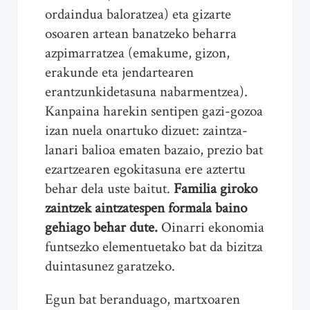
ordaindua baloratzea) eta gizarte
osoaren artean banatzeko beharra
azpimarratzea (emakume, gizon,
erakunde eta jendartearen
erantzunkidetasuna nabarmentzea).
Kanpaina harekin sentipen gazi-gozoa
izan nuela onartuko dizuet: zaintza-
lanari balioa ematen bazaio, prezio bat
ezartzearen egokitasuna ere aztertu
behar dela uste baitut.
Familia giroko
zaintzek aintzatespen formala baino
gehiago behar dute.
Oinarri ekonomia
funtsezko elementuetako bat da bizitza
duintasunez garatzeko.
Egun bat beranduago, martxoaren