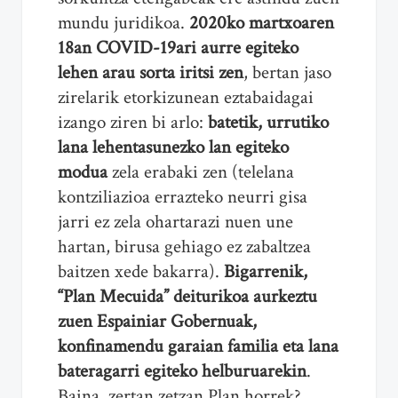
mundu juridikoa.
2020ko martxoaren
18an COVID-19ari aurre egiteko
lehen arau sorta iritsi zen
, bertan jaso
zirelarik etorkizunean eztabaidagai
izango ziren bi arlo:
batetik,
urrutiko
lana lehentasunezko lan egiteko
modua
zela erabaki zen (telelana
kontziliazioa errazteko neurri gisa
jarri ez zela ohartarazi nuen une
hartan, birusa gehiago ez zabaltzea
baitzen xede bakarra).
Bigarrenik,
“Plan Mecuida” deiturikoa aurkeztu
zuen Espainiar Gobernuak,
konfinamendu garaian familia eta lana
bateragarri egiteko helburuarekin
.
Baina, zertan zetzan Plan horrek?