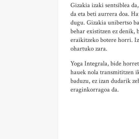
Gizakia izaki sentsiblea d
da eta beti aurrera doa. Ha
dugu. Gizakia unibertso bat
behar existitzen ez denik, 
eraikitzeko botere horri. I
ohartuko zara.
Yoga Integrala, bide horret
hauek nola transmititzen i
baduzu, ez izan dudarik zeh
eraginkorragoa da.