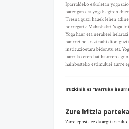
Iparraldeko eskoletan yoga saio
batengan eta yogak egiten due
Tresna guzti hauek lehen adine
horregatik Mahashakti Yoga Int
Yoga haur eta nerabeei helarazi
haurrei helarazi nahi dion guzti
instituzioetara bideratu eta Yo
barruko eten bat haurren egune
hainbesteko estimuluei aurre eg
Iruzkinik ez "Barruko haurr
Zure iritzia partek
Zure eposta ez da argitaratuko