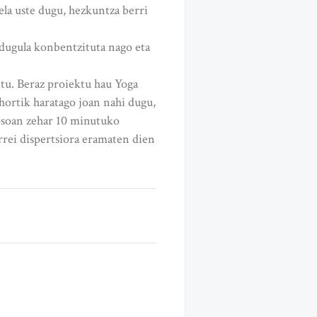
ela uste dugu, hezkuntza berri
 dugula konbentzituta nago eta
itu. Beraz proiektu hau Yoga
a hortik haratago joan nahi dugu,
 osoan zehar 10 minutuko
rei dispertsiora eramaten dien