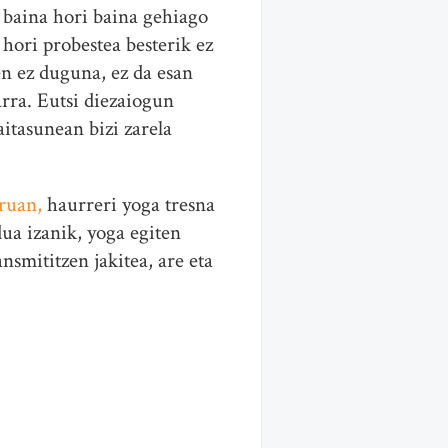
, baina hori baina gehiago
 hori probestea besterik ez
en ez duguna, ez da esan
arra. Eutsi diezaiogun
aitasunean bizi zarela
ruan,
haurreri yoga tresna
ua izanik, yoga egiten
nsmititzen jakitea, are eta