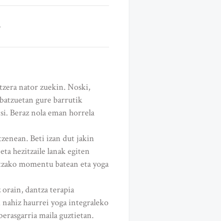
tzera nator zuekin. Noski,
 batzuetan gure barrutik
tsi. Beraz nola eman horrela
tzenean. Beti izan dut jakin
ta hezitzaile lanak egiten
izitzako momentu batean eta yoga
 orain, dantza terapia
i nahiz haurrei yoga integraleko
erasgarria maila guztietan.