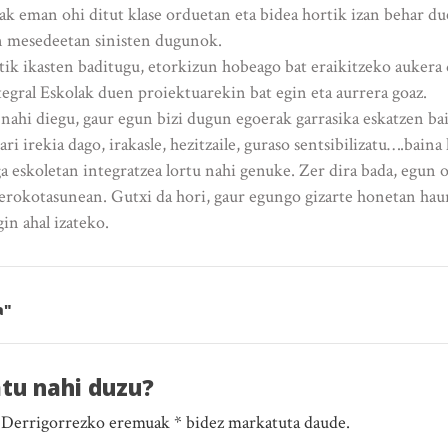
ak eman ohi ditut klase orduetan eta bidea hortik izan behar du
n mesedeetan sinisten dugunok.
tik ikasten baditugu, etorkizun hobeago bat eraikitzeko aukera
egral Eskolak duen proiektuarekin bat egin eta aurrera goaz.
 nahi diegu, gaur egun bizi dugun egoerak garrasika eskatzen ba
ari irekia dago, irakasle, hezitzaile, guraso sentsibilizatu….bain
ga eskoletan integratzea lortu nahi genuke. Zer dira bada, egun
rokotasunean. Gutxi da hori, gaur egungo gizarte honetan haur
in ahal izateko.
a"
atu nahi duzu?
. Derrigorrezko eremuak * bidez markatuta daude.