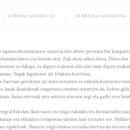
AURREKO ARTIKULUA
HURRENGO ARTIKULUA
e egunerokotasunaren oinarria den altxor preziatu bat konparti
a bazaizu hartu eta bestela utzi. Zuk duzu azken hitza. Dena den
tzuten ez dakigu, ez digute erakutsi edo ezin izan digute eraku
asuan, Yogak laguntzen dit bilaketa horretan.
re barruan gertatzen ari zena entzuten ez nekiela konturatu nin
n lanak ikasitakoak ezagutzera ematen oinarritu da. Lehen gida e
ruan, baina estresak jota sentitu nintzen argi eta garbi nire b
gral Eskolan ikasi nuen eta yoga irakaslea eta formatzailea naiz
asaje eta elikadura terapietan sartzen hasi nintzen ere. Heldue
ari egokituak. Haurrei yoga ematea erronka berezia da eta oso ab