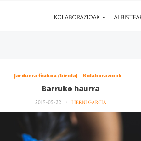
KOLABORAZIOAK
ALBISTE
Jarduera fisikoa (kirola)
Kolaborazioak
Barruko haurra
2019-05-22
LIERNI GARCIA