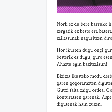
Nork ez du bere barruko h
zergatik ez beste era bate
zailtasunak nagusitzen dir
Hor ikusten dugu ongi gure
besterik ez dugu, gure esen
Ahaztu egin bazitzaizun!
Bizitza ikusteko modu desbe
garen gogorarazten diguten
Gutxi falta zaigu ordea. Ge
konturatzen garenak. Aspert
digutenak hain zuzen.