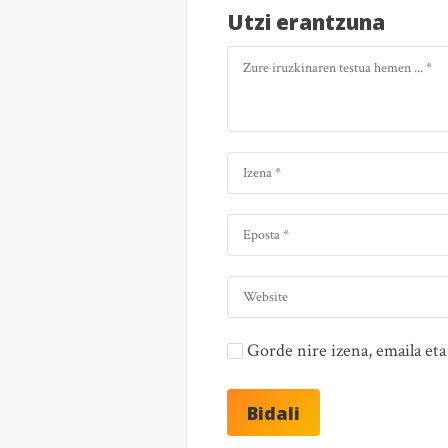
Utzi erantzuna
Gorde nire izena, emaila e