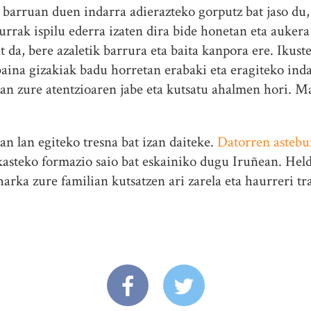
a, barruan duen indarra adierazteko gorputz bat jaso du
urrak ispilu ederra izaten dira bide honetan eta aukera
 da, bere azaletik barrura eta baita kanpora ere. Ikust
baina gizakiak badu horretan erabaki eta eragiteko ind
zan zure atentzioaren jabe eta kutsatu ahalmen hori. M
an lan egiteko tresna bat izan daiteke.
Datorren astebu
kasteko formazio saio bat eskainiko dugu Iruñean. Held
arka zure familian kutsatzen ari zarela eta haurreri tra