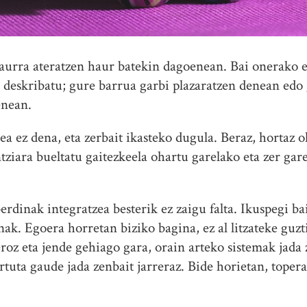
aurra ateratzen haur batekin dagoenean. Bai onerako 
ra deskribatu; gure barrua garbi plazaratzen denean edo
enean.
a ez dena, eta zerbait ikasteko dugula. Beraz, hortaz 
tziara bueltatu gaitezkeela ohartu garelako eta zer gar
rdinak integratzea besterik ez zaigu falta. Ikuspegi b
ak. Egoera horretan biziko bagina, ez al litzateke gu
roz eta jende gehiago gara, orain arteko sistemak jada 
uta gaude jada zenbait jarreraz. Bide horietan, topera 