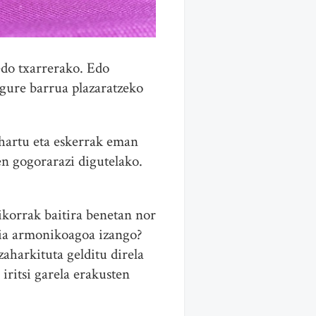
edo txarrerako. Edo
 gure barrua plazaratzeko
ohartu eta eskerrak eman
en gogorarazi digutelako.
aikorrak baitira benetan nor
ztia armonikoagoa izango?
zaharkituta gelditu direla
iritsi garela erakusten