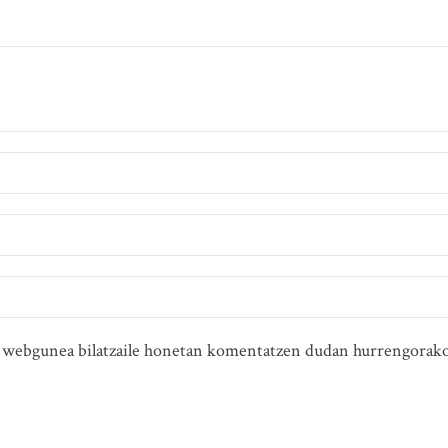
ta webgunea bilatzaile honetan komentatzen dudan hurrengorako