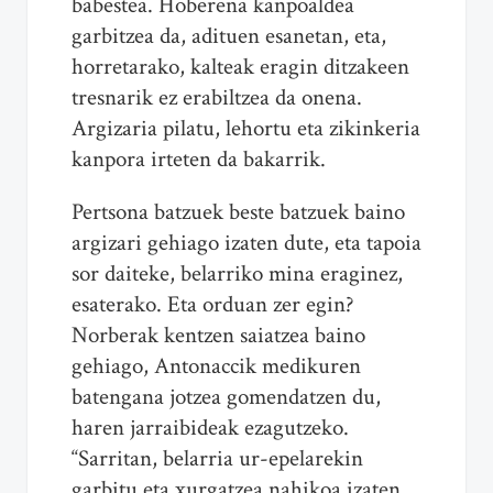
babestea. Hoberena kanpoaldea
garbitzea da, adituen esanetan, eta,
horretarako, kalteak eragin ditzakeen
tresnarik ez erabiltzea da onena.
Argizari
a pilatu, lehortu eta zikinkeria
kanpora irteten da bakarrik.
Pertsona batzuek beste batzuek baino
argizari
gehiago izaten dute, eta tapoia
sor daiteke, belarriko mina eraginez,
esaterako. Eta orduan zer egin?
Norberak kentzen saiatzea baino
gehiago, Antonaccik medikuren
batengana jotzea gomendatzen du,
haren jarraibideak ezagutzeko.
“Sarritan, belarria ur-epelarekin
garbitu eta xurgatzea nahikoa izaten