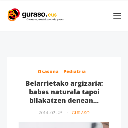
Osasuna
Pediatria
Belarrietako argizaria:
babes naturala tapoi
bilakatzen denean…
2014-02-25
GURASO