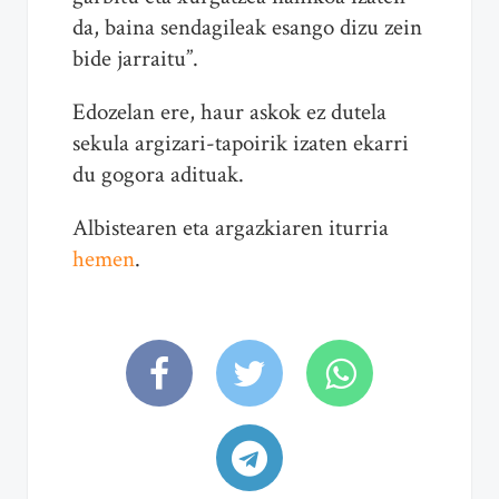
da, baina sendagileak esango dizu zein
bide jarraitu”.
Edozelan ere, haur askok ez dutela
sekula
argizari
-tapoirik izaten ekarri
du gogora adituak.
Albistearen eta argazkiaren iturria
hemen
.