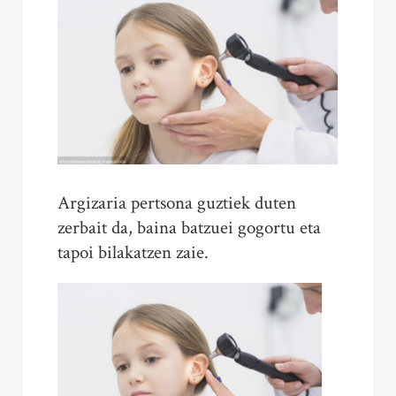
Argizari
a pertsona guztiek duten
zerbait da, baina batzuei gogortu eta
tapoi bilakatzen zaie.