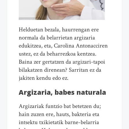
Helduetan bezala, haurrengan ere
normala da belarrietan
argizari
a
edukitzea, eta, Carolina Antonacciren
ustez, ez da beharrezkoa kentzea.
Baina zer gertatzen da
argizari
-tapoi
bilakatzen direnean? Sarritan ez da
jakiten kendu edo ez.
Argizari
a, babes naturala
Argizari
ak funtzio bat betetzen du;
hain zuzen ere, hauts, bakteria eta
intsektu txikietatik barne-belarria