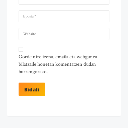
Gorde nire izena, emaila eta webgunea
bilatzaile honetan komentatzen dudan
hurrengorako.