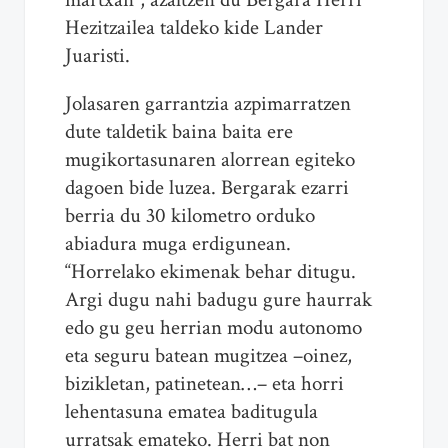
Hezitzailea taldeko kide Lander
Juaristi.
Jolasaren garrantzia azpimarratzen
dute taldetik baina baita ere
mugikortasunaren alorrean egiteko
dagoen bide luzea. Bergarak ezarri
berria du 30 kilometro orduko
abiadura muga erdigunean.
“Horrelako ekimenak behar ditugu.
Argi dugu nahi badugu gure haurrak
edo gu geu herrian modu autonomo
eta seguru batean mugitzea –oinez,
bizikletan, patinetean…– eta horri
lehentasuna ematea baditugula
urratsak emateko. Herri bat non