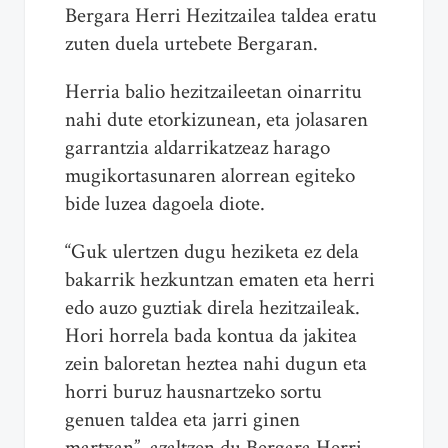
Bergara Herri Hezitzailea taldea eratu
zuten duela urtebete Bergaran.
Herria balio hezitzaileetan oinarritu
nahi dute etorkizunean, eta jolasaren
garrantzia aldarrikatzeaz harago
mugikortasunaren alorrean egiteko
bide luzea dagoela diote.
“Guk ulertzen dugu heziketa ez dela
bakarrik hezkuntzan ematen eta herri
edo auzo guztiak direla hezitzaileak.
Hori horrela bada kontua da jakitea
zein baloretan heztea nahi dugun eta
horri buruz hausnartzeko sortu
genuen taldea eta jarri ginen
martxan”, azaltzen du Bergara Herri