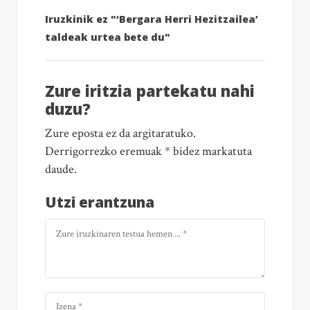
Iruzkinik ez "‘Bergara Herri Hezitzailea’
taldeak urtea bete du"
Zure iritzia partekatu nahi
duzu?
Zure eposta ez da argitaratuko.
Derrigorrezko eremuak * bidez markatuta
daude.
Utzi erantzuna