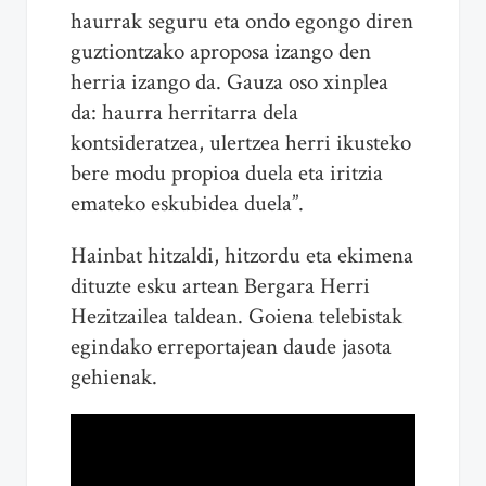
haurrak seguru eta ondo egongo diren
guztiontzako aproposa izango den
herria izango da. Gauza oso xinplea
da: haurra herritarra dela
kontsideratzea, ulertzea herri ikusteko
bere modu propioa duela eta iritzia
emateko eskubidea duela”.
Hainbat hitzaldi, hitzordu eta ekimena
dituzte esku artean Bergara Herri
Hezitzailea taldean. Goiena telebistak
egindako erreportajean daude jasota
gehienak.