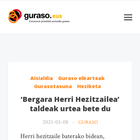
Aisialdia
Guraso elkarteak
Gurasotasuna
Heziketa
‘Bergara Herri Hezitzailea’
taldeak urtea bete du
2021-03-08
GURASO
Herri hezitzaile baterako bidean,