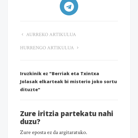
AURREKO ARTIKULUA
HURRENGO ARTIKULUA
Iruzkinik ez "Berriak eta Txintxa
Jolasak elkarteak bi misterio joko sortu
dituzte"
Zure iritzia partekatu nahi
duzu?
Zure eposta ez da argitaratuko.