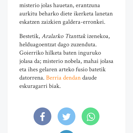
misterio jolas hauetan, erantzuna
aurkitu beharko diete ikerketa lanetan
eskatzen zaizkien galdera-erronkei.
Bestetik,
Aralarko Ttanttak
izenekoa,
helduagoentzat dago zuzenduta.
Goierriko hilketa baten inguruko
jolasa da; misterio nobela, mahai jolasa
eta ihes gelaren arteko fusio batetik
datorrena.
Berria dendan
daude
eskuragarri biak.