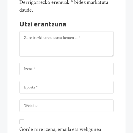
Derrigorrezko eremuak * bidez markatuta
daude.
Utzi erantzuna
Gorde nire izena, emaila eta webgunea