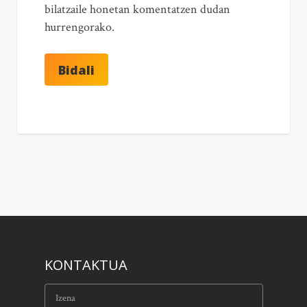
bilatzaile honetan komentatzen dudan
hurrengorako.
KONTAKTUA