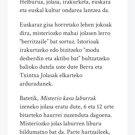
Helburua, jolasa, irakurketa, euskara
eta euskal kultur ondarea lantzea da.
Euskaraz gisa horretako lehen jokoak
dira, misteriozko mahai jolasen lerro
“berritzaile” bat sortuz. Istorioak
irakurtzeko edo bizitzeko “modu
desberdin eta aktibo bat” bultzatzeko
balioko dutela uste dute Berra eta
Txintxa Jolasak elkarteko
arduradunek.
Batetik,
Misterio kasu laburrak
izeneko jolasa eratu dute, 6 eta 12 urte
bitarteko haurrei zuzenduta dagoena.
Misteriozko jolas laburren liburu
bildumatxo bat da. Parte hartzaileek,