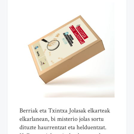
Berriak eta Txintxa Jolasak elkarteak
elkarlanean, bi misterio jolas sortu
dituzte haurrentzat eta helduentzat.