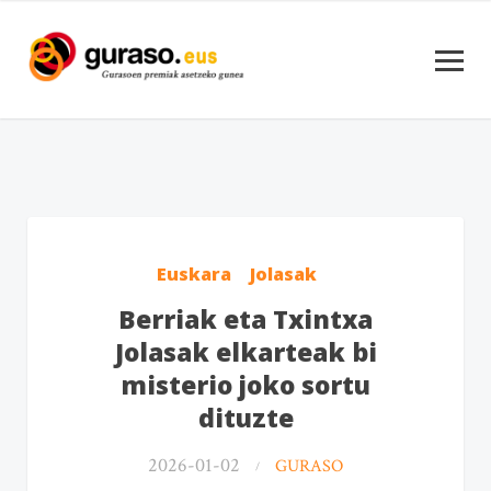
Euskara
Jolasak
Berriak eta Txintxa
Jolasak elkarteak bi
misterio joko sortu
dituzte
2026-01-02
GURASO