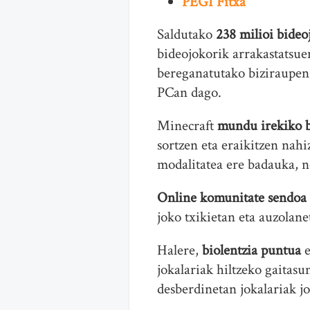
PEGI Fitxa
Saldutako
238 milioi bideo
bideojokorik arrakastatsu
bereganatutako biziraupen 
PCan dago.
Minecraft
mundu irekiko 
sortzen eta eraikitzen nah
modalitatea ere badauka, 
Online komunitate sendoa
joko txikietan eta auzolane
Halere,
biolentzia puntua
jokalariak hiltzeko gaitasu
desberdinetan jokalariak j