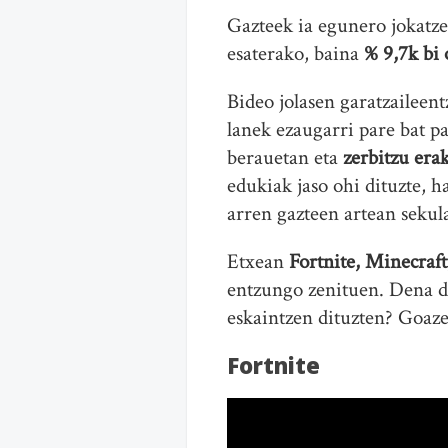
Gazteek ia egunero jokatze
esaterako, baina
% 9,7k bi 
Bideo jolasen garatzaileent
lanek ezaugarri pare bat pa
berauetan eta
zerbitzu era
edukiak jaso ohi dituzte, 
arren gazteen artean sekul
Etxean
Fortnite, Minecraf
entzungo zenituen. Dena d
eskaintzen dituzten? Goaz
Fortnite