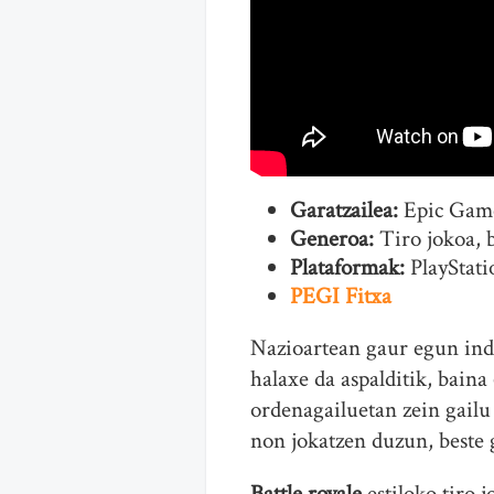
Garatzailea:
Epic Gam
Generoa:
Tiro jokoa, b
Plataformak:
PlayStati
PEGI Fitxa
Nazioartean gaur egun ind
halaxe da aspalditik, baina
ordenagailuetan zein gailu
non jokatzen duzun, beste g
Battle royale
estiloko tiro 