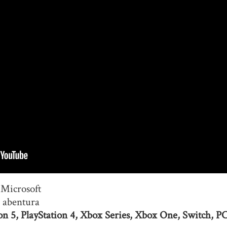
Microsoft
 abentura
on 5, PlayStation 4, Xbox Series, Xbox One, Switch, P