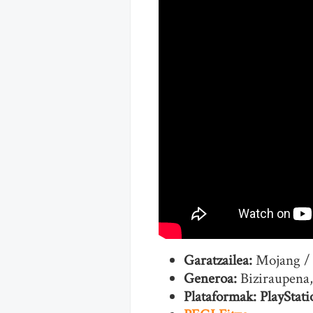
Garatzailea:
Mojang / 
Generoa:
Biziraupena,
Plataformak: PlayStati