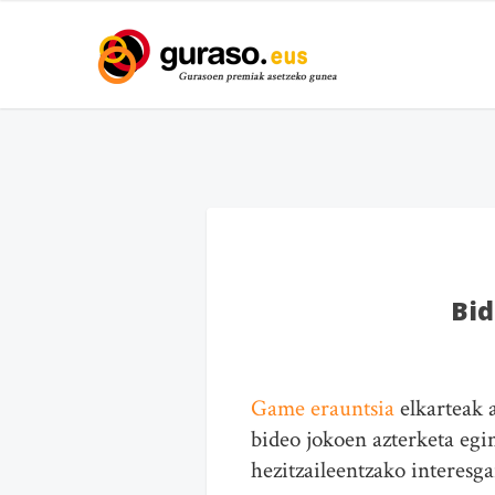
Bid
Game erauntsia
elkarteak 
bideo jokoen azterketa egi
hezitzaileentzako interesga