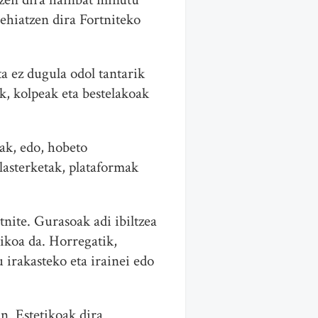
ehiatzen dira Fortniteko
ta ez dugula odol tantarik
, kolpeak eta bestelakoak
lak, edo, hobeto
lasterketak, plataformak
nite. Gurasoak adi ibiltzea
koa da. Horregatik,
 irakasteko eta irainei edo
an. Estetikoak dira