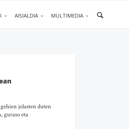
AK
AISIALDIA
MULTIMEDIA
tean
 gehien jolasten duten
, guraso eta