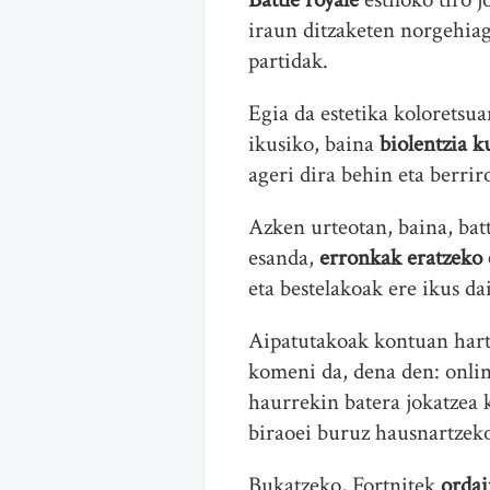
iraun ditzaketen norgehiag
partidak.
Egia da estetika koloretsua
ikusiko, baina
biolentzia 
ageri dira behin eta berrir
Azken urteotan, baina, batt
esanda,
erronkak eratzeko 
eta bestelakoak ere ikus da
Aipatutakoak kontuan har
komeni da, dena den: onlin
haurrekin batera jokatzea 
biraoei buruz hausnartzek
Bukatzeko, Fortnitek
ordai