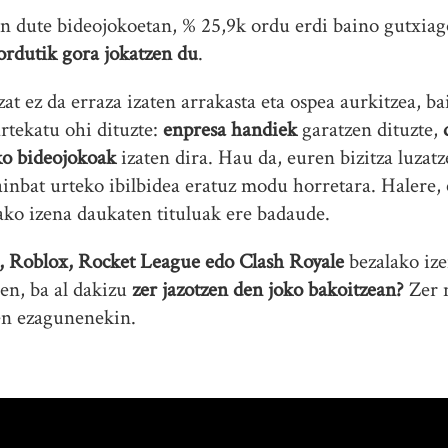
n dute bideojokoetan, % 25,9k ordu erdi baino gutxia
ordutik gora jokatzen du
.
zat ez da erraza izaten arrakasta eta ospea aurkitzea, b
rtekatu ohi dituzte:
enpresa handiek
garatzen dituzte,
ko bideojokoak
izaten dira. Hau da, euren bizitza luzat
hainbat urteko ibilbidea eratuz modu horretara. Halere
ako izena daukaten tituluak ere badaude.
t, Roblox, Rocket League edo Clash Royale
bezalako ize
en, ba al dakizu
zer jazotzen den joko bakoitzean?
Zer 
en ezagunenekin.