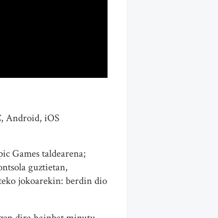
C, Android, iOS
pic Games taldearena;
ontsola guztietan,
teko jokoarekin: berdin dio
ltzen dira hainbat minutu