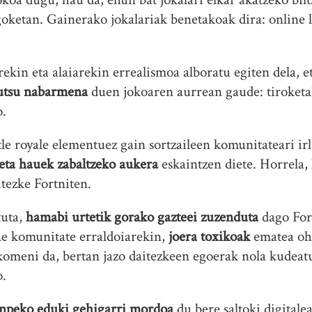
oketan. Gainerako jokalariak benetakoak dira: online l
rekin eta alaiarekin errealismoa alboratu egiten dela, e
kutsu nabarmena
duen jokoaren aurrean gaude: tiroketak
o.
le royale elementuez gain sortzaileen komunitateari ir
eta hauek zabaltzeko aukera
eskaintzen diete. Horrela, 
itezke Fortniten.
tuta,
hamabi urtetik gorako gazteei zuzenduta
dago Fort
e komunitate erraldoiarekin,
joera toxikoak
ematea ohi
komeni da, bertan jazo daitezkeen egoerak nola kudeatu
o.
npeko eduki gehigarri mordoa
du bere saltoki digitale