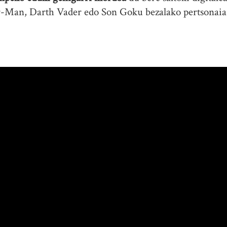
er-Man, Darth Vader edo Son Goku bezalako pertsonaia