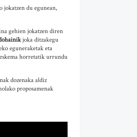
go jokatzen du egunean,
aina gehien jokatzen diren
dohainik
joka ditzakegu
zeko eguneraketak eta
, eskema horretatik urrundu
nak dozenaka aldiz
nolako proposamenak