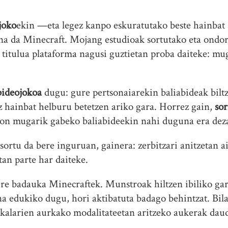
joko
ekin —eta legez kanpo eskuratutako beste hainba
ena da Minecraft. Mojang estudioak sortutako eta ondo
titulua plataforma nagusi guztietan proba daiteke: mu
bideojokoa
dugu: gure pertsonaiarekin baliabideak biltz
iz hainbat helburu betetzen ariko gara. Horrez gain,
so
non mugarik gabeko baliabideekin nahi duguna era de
sortu da bere inguruan, gainera: zerbitzari anitzetan a
tan parte har daiteke.
ere badauka Minecraftek. Munstroak hiltzen ibiliko gar
na edukiko dugu, hori aktibatuta badago behintzat. Bila
okalarien aurkako modalitateetan aritzeko aukerak dau