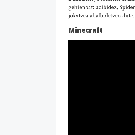
gehienbat: adibidez, Spid
jokatzea ahalbidetzen dute.
Minecraft