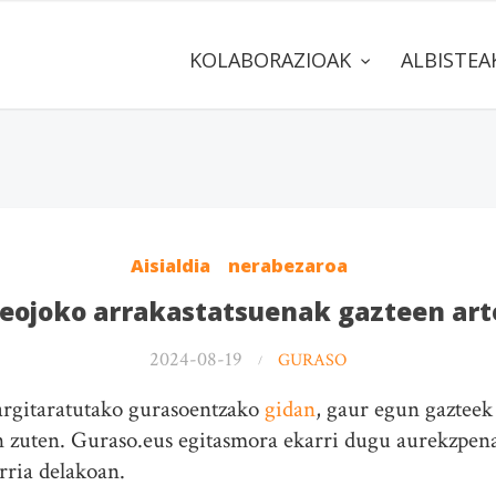
KOLABORAZIOAK
ALBISTE
Aisialdia
nerabezaroa
eojoko arrakastatsuenak gazteen ar
2024-08-19
GURASO
argitaratutako gurasoentzako
gidan
, gaur egun gazteek
n zuten. Guraso.eus egitasmora ekarri dugu aurekzpena
rria delakoan.