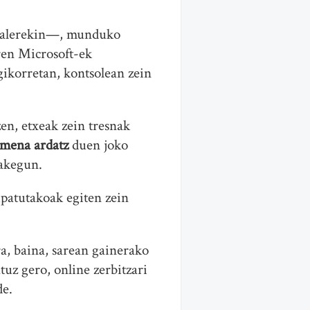
t alerekin—, munduko
ren Microsoft-ek
gikorretan, kontsolean zein
en, etxeak zein tresnak
rmena ardatz
duen joko
zakegun.
ipatutakoak egiten zein
a, baina, sarean gainerako
tuz gero, online zerbitzari
de.