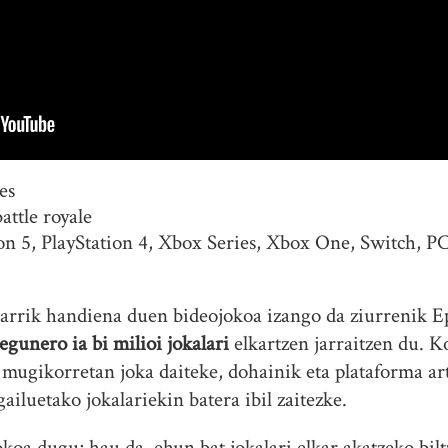
es
attle royale
on 5, PlayStation 4, Xbox Series, Xbox One, Switch, P
arrik handiena duen bideojokoa izango da ziurrenik E
egunero ia bi milioi jokalari
elkartzen jarraitzen du. K
 mugikorretan joka daiteke, dohainik eta plataforma ar
ailuetako jokalariekin batera ibil zaitezke.
jokoa dugu; hau da, ehun bat jokalari elkar akatzeko bi