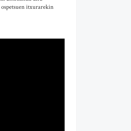
 ospetsuen itxurarekin