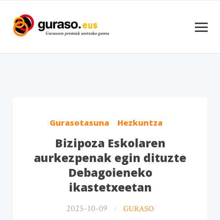
Gurasotasuna
Hezkuntza
Bizipoza Eskolaren
aurkezpenak egin dituzte
Debagoieneko
ikastetxeetan
2025-10-09
GURASO