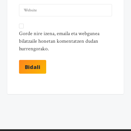
Gorde nire izena, emaila eta webgunea
bilatzaile honetan komentatzen dudan
hurrengorako.