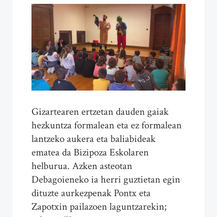
Gizartearen ertzetan dauden gaiak
hezkuntza formalean eta ez formalean
lantzeko aukera eta baliabideak
ematea da Bizipoza Eskolaren
helburua. Azken asteotan
Debagoieneko ia herri guztietan egin
dituzte aurkezpenak Pontx eta
Zapotxin pailazoen laguntzarekin;