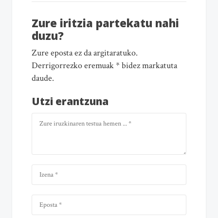
Zure iritzia partekatu nahi
duzu?
Zure eposta ez da argitaratuko.
Derrigorrezko eremuak * bidez markatuta
daude.
Utzi erantzuna