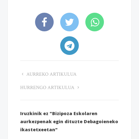
AURREKO ARTIKULUA
HURRENGO ARTIKULUA
Iruzkinik ez "Bizipoza Eskolaren
aurkezpenak egin dituzte Debagoieneko
ikastetxeetan"