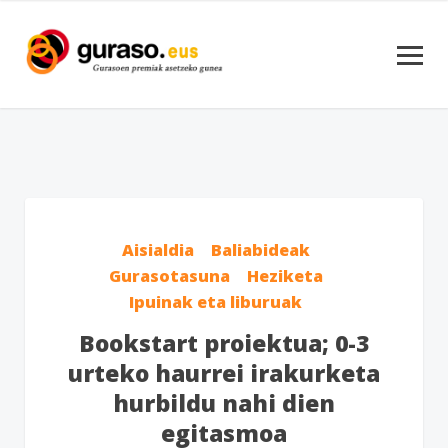
Aisialdia
Baliabideak
Gurasotasuna
Heziketa
Ipuinak eta liburuak
Bookstart proiektua; 0-3
urteko haurrei irakurketa
hurbildu nahi dien
egitasmoa