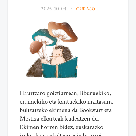
2025-10-04
GURASO
Haurtzaro goiztiarrean, liburuekiko,
errimekiko eta kantuekiko maitasuna
bultzatzeko ekimena da Bookstart eta
Mestiza elkarteak kudeatzen du.
Ekimen horren bidez, euskarazko
irakurketa zabaltzen zaie haurrei