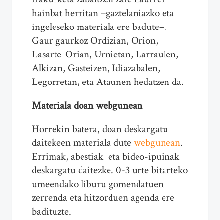
hainbat herritan –gaztelaniazko eta
ingeleseko materiala ere badute–.
Gaur gaurkoz Ordizian, Orion,
Lasarte-Orian, Urnietan, Larraulen,
Alkizan, Gasteizen, Idiazabalen,
Legorretan, eta Ataunen hedatzen da.
Materiala doan webgunean
Horrekin batera, doan deskargatu
daitekeen materiala dute
webgunean
.
Errimak, abestiak eta bideo-ipuinak
deskargatu daitezke. 0-3 urte bitarteko
umeendako liburu gomendatuen
zerrenda eta hitzorduen agenda ere
badituzte.