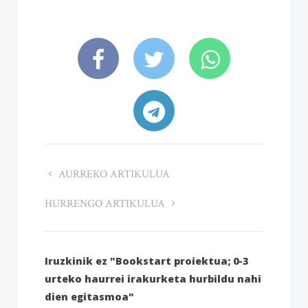
AURREKO ARTIKULUA
HURRENGO ARTIKULUA
Iruzkinik ez "Bookstart proiektua; 0-3
urteko haurrei irakurketa hurbildu nahi
dien egitasmoa"