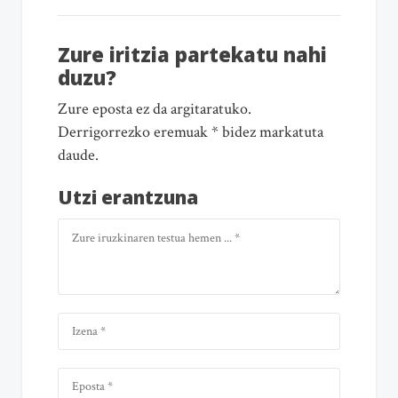
Zure iritzia partekatu nahi
duzu?
Zure eposta ez da argitaratuko.
Derrigorrezko eremuak * bidez markatuta
daude.
Utzi erantzuna