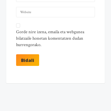
Gorde nire izena, emaila eta webgunea
bilatzaile honetan komentatzen dudan
hurrengorako.