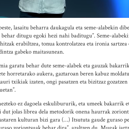
 beste, lasaitu beharra daukagula eta seme-alabekin dibe
 behar ditugu egoki hezi nahi baditugu”. Seme-alabek
 hitzak erabiltzea, tonua kontrolatzea eta ironia sartzea
ldintza gabeko maitasunean.
ia garatu behar dute seme-alabek eta gauzak bakarrik e
ete horretarako aukera, gaztaroan beren kabuz moldatu
zauri txikiak izaten, ongi pasatzen eta bizitzaz gozatze
uetan”.
ezteko ez dagoela eskulibururik, eta umeek bakarrik et
i dut jolas librea dela metodorik onena haurrak zorion
astaren kulturan bizi gara (…) Itsututa gaude guraso pe
uraso zoriontsuak behar dira”, azaltzen du. Mugak jart