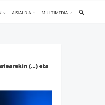
AK
AISIALDIA
MULTIMEDIA
zatearekin (…) eta