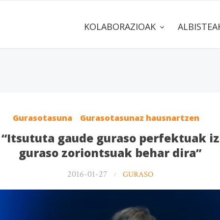
KOLABORAZIOAK
ALBISTE
Gurasotasuna
Gurasotasunaz hausnartzen
 “Itsututa gaude guraso perfektuak i
guraso zoriontsuak behar dira”
2016-01-27
GURASO