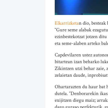
Elkarrizketa
n dio, besteak
“Gure seme alabak ezagutu
ezinbestekotzat jotzen ditu
eta seme-alaben arteko ba
Capdevilaren ustez autonom
bitartean izan beharko luk
Zikintzen utzi behar zaie, 
zelaietan daude, inprobisat
Ohartarazten du haur bat h
dutela. “Denborarekin ikas
exijitzen diegu maiz; arrak
dago guraso perfekturik, g