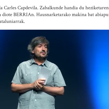
 da Carles Capdevila. Zabalkunde handia du heziketare
in diote BERRIAn. Hausnarketarako makina bat abiapu
kataluniarrak.