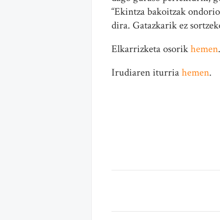
“Ekintza bakoitzak ondorio
dira. Gatazkarik ez sortze
Elkarrizketa osorik
hemen
Irudiaren iturria
hemen
.