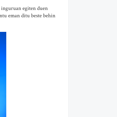
n inguruan egiten duen
ntu eman ditu beste behin