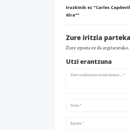
Iruzkinik ez "Carles Capdev
dira”"
Zure iritzia partek
Zure eposta ez da argitaratuko
Utzi erantzuna