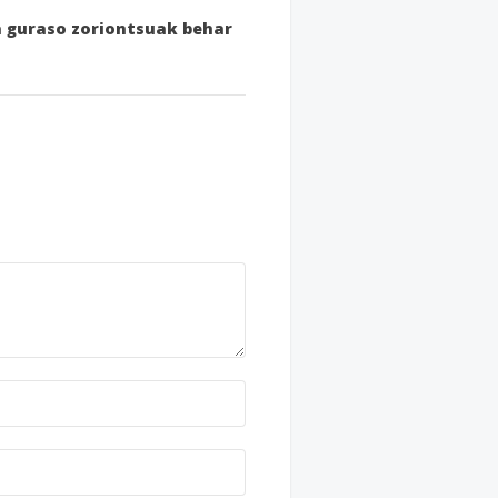
ta guraso zoriontsuak behar