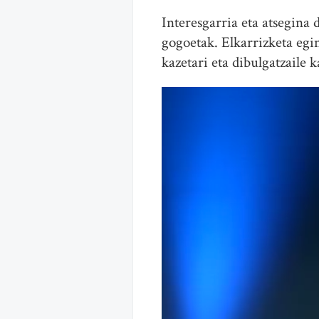
Interesgarria eta atsegina
gogoetak. Elkarrizketa eg
kazetari eta dibulgatzaile 