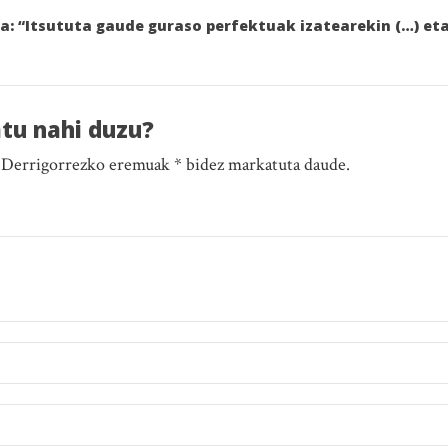
ila: “Itsututa gaude guraso perfektuak izatearekin (…) e
atu nahi duzu?
. Derrigorrezko eremuak * bidez markatuta daude.