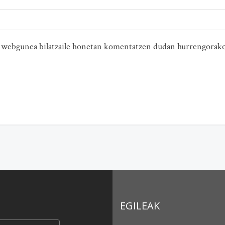
ta webgunea bilatzaile honetan komentatzen dudan hurrengorako
EGILEAK