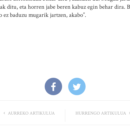
ak ditu, eta horren jabe beren kabuz egin behar dira. 
ko ez baduzu mugarik jartzen, akabo”.
.
AURREKO ARTIKULUA
HURRENGO ARTIKULUA