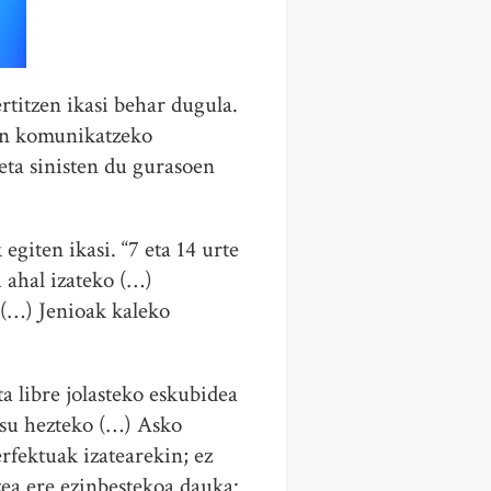
rtitzen ikasi behar dugula.
in komunikatzeko
 eta sinisten du gurasoen
giten ikasi. “7 eta 14 urte
 ahal izateko (…)
n (…) Jenioak kaleko
a libre jolasteko eskubidea
tsu hezteko (…) Asko
rfektuak izatearekin; ez
zea ere ezinbestekoa dauka: