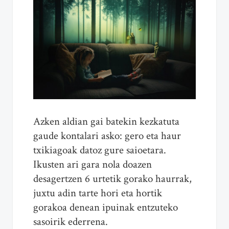
Azken aldian gai batekin kezkatuta
gaude kontalari asko: gero eta haur
txikiagoak datoz gure saioetara.
Ikusten ari gara nola doazen
desagertzen 6 urtetik gorako haurrak,
juxtu adin tarte hori eta hortik
gorakoa denean ipuinak entzuteko
sasoirik ederrena.