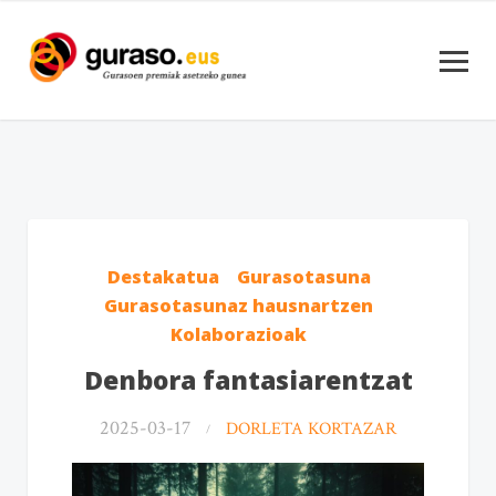
Destakatua
Gurasotasuna
Gurasotasunaz hausnartzen
Kolaborazioak
Denbora fantasiarentzat
2025-03-17
DORLETA KORTAZAR