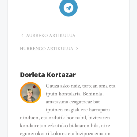
AURREKO ARTIKULUA
HURRENGO ARTIKULUA
Dorleta Kortazar
Gauza asko naiz, tartean ama eta
ipuin kontalaria. Behinola ,
amatasuna ezagutzeaz bat
ipuinen magiak ere harrapatu
ninduen, eta ordutik hor nabil, bizitzaren
kondairetan ezkutuko bidaiaren bila, nire
egunerokoari kolorea eta bizipoza ematen