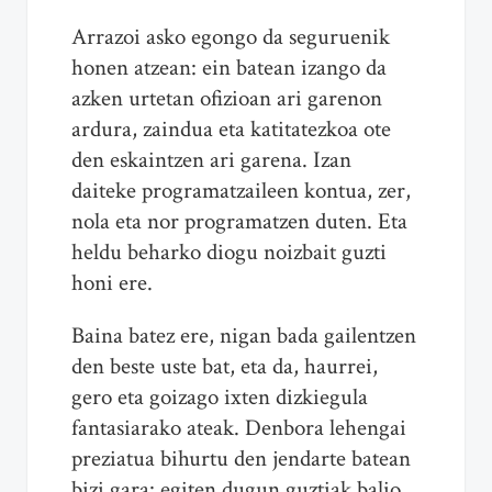
Arrazoi asko egongo da seguruenik
honen atzean: ein batean izango da
azken urtetan ofizioan ari garenon
ardura, zaindua eta katitatezkoa ote
den eskaintzen ari garena. Izan
daiteke programatzaileen kontua, zer,
nola eta nor programatzen duten. Eta
heldu beharko diogu noizbait guzti
honi ere.
Baina batez ere, nigan bada gailentzen
den beste uste bat, eta da, haurrei,
gero eta goizago ixten dizkiegula
fantasiarako ateak. Denbora lehengai
preziatua bihurtu den jendarte batean
bizi gara: egiten dugun guztiak balio