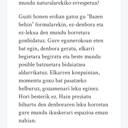
mundu naturalarekiko errespetua?
Guzti honen erdian gatoz gu “Bazen
behin” formularekin, ez-denbora eta
ez-lekua den mundu horretara
gonbidatuz. Gure egunerokoan eten
bat egin, denbora geratu, elkarri
begietara begiratu eta beste mundu
posible batzuetara bidaiatzea
aldarrikatuz. Elkarren konpainian,
momentu goxo bat pasatzeko
helburuz, gozamenari leku eginez.
Hori besterik ez. Hain preziatu
bihurtu den denboraren leku horretan
gure mundu ikuskerari espazioa eman
nahian.