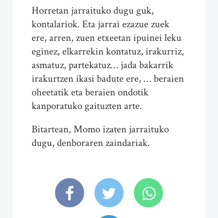
Horretan jarraituko dugu guk,
kontalariok. Eta jarrai ezazue zuek
ere, arren, zuen etxeetan ipuinei leku
eginez, elkarrekin kontatuz, irakurriz,
asmatuz, partekatuz… jada bakarrik
irakurtzen ikasi badute ere, … beraien
oheetatik eta beraien ondotik
kanporatuko gaituzten arte.
Bitartean, Momo izaten jarraituko
dugu, denboraren zaindariak.