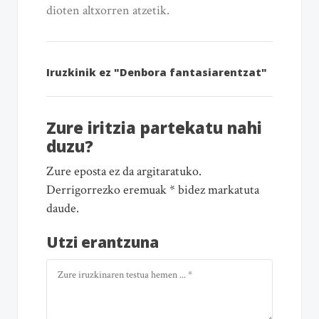
dioten altxorren atzetik.
Iruzkinik ez "Denbora fantasiarentzat"
Zure iritzia partekatu nahi
duzu?
Zure eposta ez da argitaratuko.
Derrigorrezko eremuak * bidez markatuta
daude.
Utzi erantzuna