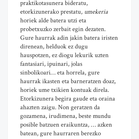
praktikotasunera bideratu,
etorkizunerako prestatu,
umekeria
horiek alde batera utzi eta
probetxuzko zerbait egin dezaten.
Gure haurrak adin jakin batera iristen
direnean, helduok ez dugu
hauspotzen, ez diogu lekurik uzten
fantasiari, ipuinari, jolas
sinbolikoari… eta horrela, gure
haurrak ikasten eta barneratzen doaz,
horiek ume txikien kontuak direla.
Etorkizunera begira gaude eta oraina
ahazten zaigu. Non geratzen da
gozamena, irudimena, beste mundu
posible batzuen eraikuntza, … azken
batean, gure haurraren berezko