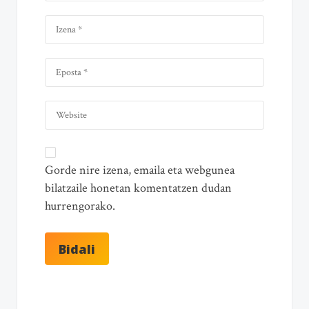
Gorde nire izena, emaila eta webgunea
bilatzaile honetan komentatzen dudan
hurrengorako.