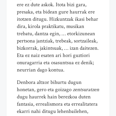
ere ez dute askok. Itota bizi gara,
presaka, eta bidean gure haurrak ere
itotzen ditugu. Hizkuntzak ikasi behar
dira, kirola praktikatu, musikan
trebatu, dantza egin, … etorkizunean
pertsona jantziak, trebeak, sortzaileak,
bizkorrak, jakintsuak, … izan daitezen.
Eta ez naiz esaten ari hori guztiori
onuragarria eta osasuntsua ez denik;
neurrian dago kontua.
Denbora altxor bihurtu dugun
honetan, gero eta goizago
zentsuratzen
dugu haurrek hain berezkoa duten
fantasia, errealismora eta errealitatera
ekarri nahi ditugu lehenbailehen,