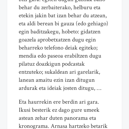
behar du zerbaiterako, helburu eta
etekin jakin bat izan behar du atzean,
eta aldi berean bi gauza (edo gehiago)
egin baditzakegu, hobeto: gidatzen
goazela aprobetxatzen dugu egin
beharreko telefono deiak egiteko;
mendia edo paseoa erabiltzen dugu
pilatuz doazkigun podcastak
entzuteko; sukaldean ari garelarik,
lanean amaitu ezin izan ditugun
ardurak eta ideiak josten ditugu, …
Eta haurrekin ere berdin ari gara.
Ikusi besterik ez dago gure umeek
astean zehar duten panorama eta
kronograma. Arnasa hartzeko betarik