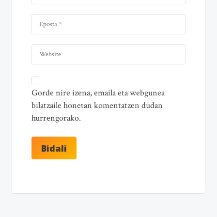
Gorde nire izena, emaila eta webgunea
bilatzaile honetan komentatzen dudan
hurrengorako.