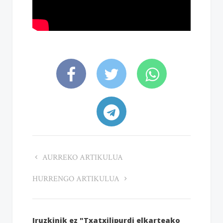
AURREKO ARTIKULUA
HURRENGO ARTIKULUA
Iruzkinik ez "Txatxilipurdi elkarteako