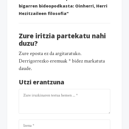
bigarren bideopodkasta: Oinherri, Herri
Hezitzaileen filosofia"
Zure iritzia partekatu nahi
duzu?
Zure eposta ez da argitaratuko.
Derrigorrezko eremuak * bidez markatuta
daude.
Utzi erantzuna