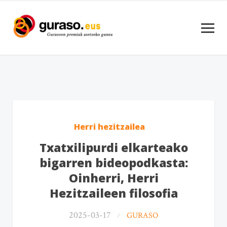
Herri hezitzailea
Txatxilipurdi elkarteako
bigarren bideopodkasta:
Oinherri, Herri
Hezitzaileen filosofia
2025-03-17
GURASO