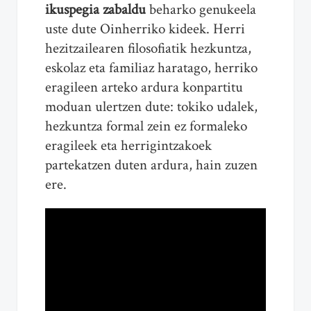
ikuspegia zabaldu
beharko genukeela
uste dute Oinherriko kideek. Herri
hezitzailearen filosofiatik hezkuntza,
eskolaz eta familiaz haratago, herriko
eragileen arteko ardura konpartitu
moduan ulertzen dute: tokiko udalek,
hezkuntza formal zein ez formaleko
eragileek eta herrigintzakoek
partekatzen duten ardura, hain zuzen
ere.