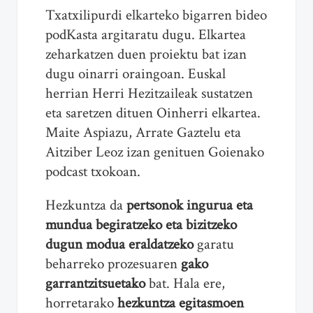
Txatxilipurdi elkarteko bigarren bideo
podKasta argitaratu dugu. Elkartea
zeharkatzen duen proiektu bat izan
dugu oinarri oraingoan. Euskal
herrian Herri Hezitzaileak sustatzen
eta saretzen dituen Oinherri elkartea.
Maite Aspiazu, Arrate Gaztelu eta
Aitziber Leoz izan genituen Goienako
podcast txokoan.
Hezkuntza da
pertsonok ingurua eta
mundua begiratzeko eta bizitzeko
dugun modua eraldatzeko
garatu
beharreko prozesuaren
gako
garrantzitsuetako
bat. Hala ere,
horretarako
hezkuntza egitasmoen