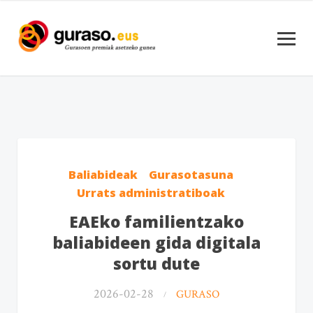
Baliabideak
Gurasotasuna
Urrats administratiboak
EAEko familientzako
baliabideen gida digitala
sortu dute
2026-02-28
GURASO