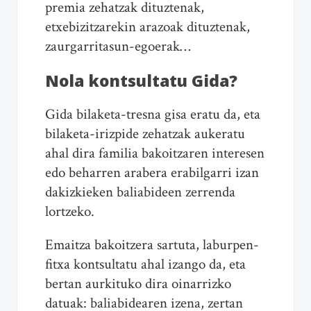
premia zehatzak dituztenak,
etxebizitzarekin arazoak dituztenak,
zaurgarritasun-egoerak…
Nola kontsultatu Gida?
Gida bilaketa-tresna gisa eratu da, eta
bilaketa-irizpide zehatzak aukeratu
ahal dira familia bakoitzaren interesen
edo beharren arabera erabilgarri izan
dakizkieken baliabideen zerrenda
lortzeko.
Emaitza bakoitzera sartuta, laburpen-
fitxa kontsultatu ahal izango da, eta
bertan aurkituko dira oinarrizko
datuak: baliabidearen izena, zertan