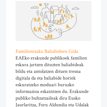
Familientzako Baliabideen Gida
EAEko erakunde publikoek familien
eskura jartzen dituzten baliabideak
bildu eta antolatzen dituen tresna
digitala da eta baliabide horiek
eskuratzeko moduari buruzko
informazioa eskaintzen du. Erakunde
publiko bultzatzaileak dira Eusko
Jaurlaritza, Foru Aldundia eta Udalak