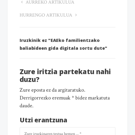
AURREKO ARTIKULUA
HURRENGO ARTIKULUA
Iruzkinik ez "EAEko familientzako
baliabideen gida digitala sortu dute"
Zure iritzia partekatu nahi
duzu?
Zure eposta ez da argitaratuko.
Derrigorrezko eremuak * bidez markatuta
daude.
Utzi erantzuna