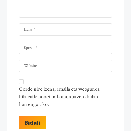
Gorde nire izena, emaila eta webgunea
bilatzaile honetan komentatzen dudan
hurrengorako.