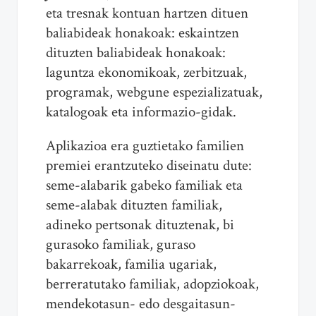
eta tresnak kontuan hartzen dituen
baliabideak honakoak: eskaintzen
dituzten baliabideak honakoak:
laguntza ekonomikoak, zerbitzuak,
programak, webgune espezializatuak,
katalogoak eta informazio-gidak.
Aplikazioa era guztietako familien
premiei erantzuteko diseinatu dute:
seme-alabarik gabeko familiak eta
seme-alabak dituzten familiak,
adineko pertsonak dituztenak, bi
gurasoko familiak, guraso
bakarrekoak, familia ugariak,
berreratutako familiak, adopziokoak,
mendekotasun- edo desgaitasun-