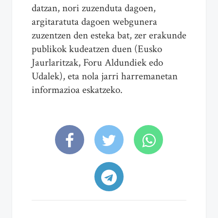
datzan, nori zuzenduta dagoen,
argitaratuta dagoen webgunera
zuzentzen den esteka bat, zer erakunde
publikok kudeatzen duen (Eusko
Jaurlaritzak, Foru Aldundiek edo
Udalek), eta nola jarri harremanetan
informazioa eskatzeko.