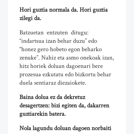
Hori guztia normala da. Hori guztia
zilegi da.
Batzuetan entzuten ditugu:
“indartsua izan behar duzu” edo
“honez gero hobeto egon beharko
zenuke”. Nahiz eta asmo onekoak izan,
hitz horiek doluan dagoenari bere
prozesua ezkutatu edo bizkortu behar
duela sentiaraz diezaiokete.
Baina dolua ez da dekretuz
desagertzen: bizi egiten da, dakarren
guztiarekin batera.
Nola lagundu doluan dagoen norbaiti