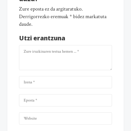
Zure eposta ez da argitaratuko.
Derrigorrezko eremuak * bidez markatuta
daude.
Utzi erantzuna