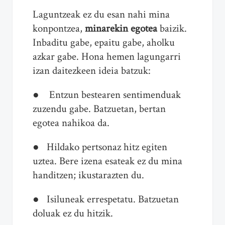
Laguntzeak ez du esan nahi mina
konpontzea,
minarekin egotea
baizik.
Inbaditu gabe, epaitu gabe, aholku
azkar gabe. Hona hemen lagungarri
izan daitezkeen ideia batzuk:
● Entzun bestearen sentimenduak
zuzendu gabe. Batzuetan, bertan
egotea nahikoa da.
● Hildako pertsonaz hitz egiten
uztea. Bere izena esateak ez du mina
handitzen; ikustarazten du.
● Isiluneak errespetatu. Batzuetan
doluak ez du hitzik.