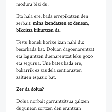
modura bizi du.
Eta hala ere, bada errepikatzen den
zerbait:
mina izendatzen ez denean,
bikoitza bihurtzen da
.
Testu honek horixe izan nahi du:
besarkada bat. Doluan dagoenarentzat
eta laguntzen duenarentzat leku goxo
eta segurua. Une batez bada ere,
bakarrik ez zaudela sentiarazten
zaituen espazio bat.
Zer da dolua?
Dolua norbait garrantzitsua galtzen
dugunean sortzen den erantzun