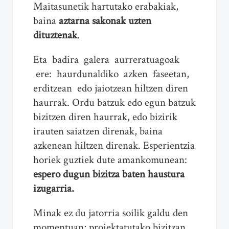
Maitasunetik hartutako erabakiak,
baina
aztarna sakonak uzten
dituztenak
.
Eta badira galera aurreratuagoak
ere: haurdunaldiko azken faseetan,
erditzean edo jaiotzean hiltzen diren
haurrak. Ordu batzuk edo egun batzuk
bizitzen diren haurrak, edo bizirik
irauten saiatzen direnak, baina
azkenean hiltzen direnak. Esperientzia
horiek guztiek dute amankomunean:
espero dugun bizitza baten haustura
izugarria.
Minak ez du jatorria soilik galdu den
momentuan; proiektatutako bizitzan