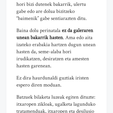
hori bizi dutenek bakarrik, ulertu
gabe edo are dolua bizitzeko
“baimenik” gabe sentiarazten ditu.
Baina dolu perinatala
ez da galeraren
unean bakarrik hasten
. Ama edo aita
izateko erabakia hartzen dugun unean
hasten da, seme-alaba hori
irudikatzen, desiratzen eta amesten
hasten garenean.
Ez dira haurdunaldi guztiak iristen
espero diren moduan.
Batzuek bilaketa luzeak egiten dituzte:
itxaropen zikloak, ugalketa lagunduko
tratamenduak, itxaropen eta desilusio