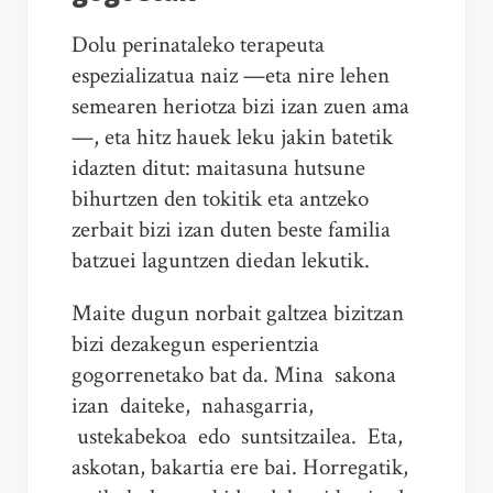
Dolu perinataleko terapeuta
espezializatua naiz —eta nire lehen
semearen heriotza bizi izan zuen ama
—, eta hitz hauek leku jakin batetik
idazten ditut: maitasuna hutsune
bihurtzen den tokitik eta antzeko
zerbait bizi izan duten beste familia
batzuei laguntzen diedan lekutik.
Maite dugun norbait galtzea bizitzan
bizi dezakegun esperientzia
gogorrenetako bat da. Mina sakona
izan daiteke, nahasgarria,
ustekabekoa edo suntsitzailea. Eta,
askotan, bakartia ere bai. Horregatik,