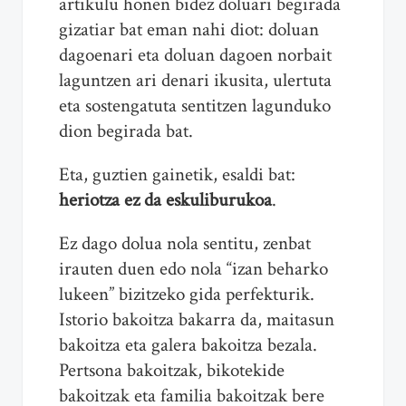
artikulu honen bidez doluari begirada
gizatiar bat eman nahi diot: doluan
dagoenari eta doluan dagoen norbait
laguntzen ari denari ikusita, ulertuta
eta sostengatuta sentitzen lagunduko
dion begirada bat.
Eta, guztien gainetik, esaldi bat:
heriotza ez da eskuliburukoa
.
Ez dago dolua nola sentitu, zenbat
irauten duen edo nola “izan beharko
lukeen” bizitzeko gida perfekturik.
Istorio bakoitza bakarra da, maitasun
bakoitza eta galera bakoitza bezala.
Pertsona bakoitzak, bikotekide
bakoitzak eta familia bakoitzak bere