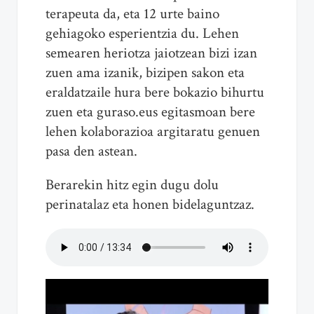
terapeuta da, eta 12 urte baino
gehiagoko esperientzia du. Lehen
semearen heriotza jaiotzean bizi izan
zuen ama izanik, bizipen sakon eta
eraldatzaile hura bere bokazio bihurtu
zuen eta guraso.eus egitasmoan bere
lehen kolaborazioa argitaratu genuen
pasa den astean.
Berarekin hitz egin dugu dolu
perinatalaz eta honen bidelaguntzaz.