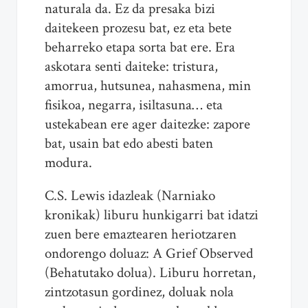
naturala da. Ez da presaka bizi
daitekeen prozesu bat, ez eta bete
beharreko etapa sorta bat ere. Era
askotara senti daiteke: tristura,
amorrua, hutsunea, nahasmena, min
fisikoa, negarra, isiltasuna… eta
ustekabean ere ager daitezke: zapore
bat, usain bat edo abesti baten
modura.
C.S. Lewis idazleak (Narniako
kronikak) liburu hunkigarri bat idatzi
zuen bere emaztearen heriotzaren
ondorengo doluaz: A Grief Observed
(Behatutako dolua). Liburu horretan,
zintzotasun gordinez, doluak nola