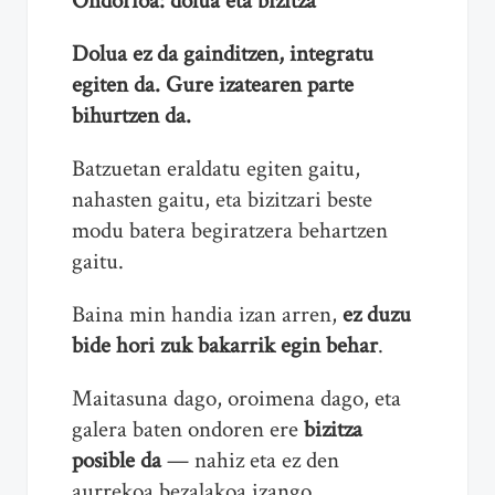
Ondorioa: dolua eta bizitza
Dolua ez da gainditzen, integratu
egiten da. Gure izatearen parte
bihurtzen da.
Batzuetan eraldatu egiten gaitu,
nahasten gaitu, eta bizitzari beste
modu batera begiratzera behartzen
gaitu.
Baina min handia izan arren,
ez duzu
bide hori zuk bakarrik egin behar
.
Maitasuna dago, oroimena dago, eta
galera baten ondoren ere
bizitza
posible da
— nahiz eta ez den
aurrekoa bezalakoa izango.