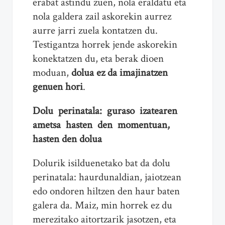
erabat astindu zuen, nola eraldatu eta
nola galdera zail askorekin aurrez
aurre jarri zuela kontatzen du.
Testigantza horrek jende askorekin
konektatzen du, eta berak dioen
moduan,
dolua ez da imajinatzen
genuen hori
.
Dolu perinatala: guraso izatearen
ametsa hasten den momentuan,
hasten den dolua
Dolurik isilduenetako bat da dolu
perinatala: haurdunaldian, jaiotzean
edo ondoren hiltzen den haur baten
galera da. Maiz, min horrek ez du
merezitako aitortzarik jasotzen, eta