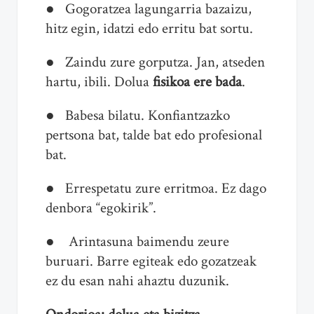
● Gogoratzea lagungarria bazaizu,
hitz egin, idatzi edo erritu bat sortu.
● Zaindu zure gorputza. Jan, atseden
hartu, ibili. Dolua
fisikoa ere bada
.
● Babesa bilatu. Konfiantzazko
pertsona bat, talde bat edo profesional
bat.
● Errespetatu zure erritmoa. Ez dago
denbora “egokirik”.
● Arintasuna baimendu zeure
buruari. Barre egiteak edo gozatzeak
ez du esan nahi ahaztu duzunik.