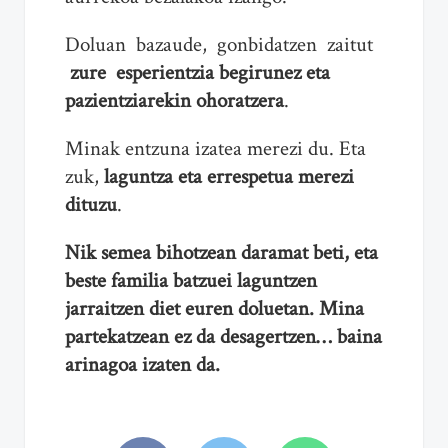
Doluan bazaude, gonbidatzen zaitut
zure esperientzia begirunez eta
pazientziarekin ohoratzera
.
Minak entzuna izatea merezi du. Eta
zuk,
laguntza eta errespetua merezi
dituzu
.
Nik semea bihotzean daramat beti, eta
beste familia batzuei laguntzen
jarraitzen diet euren doluetan. Mina
partekatzean ez da desagertzen… baina
arinagoa izaten da.