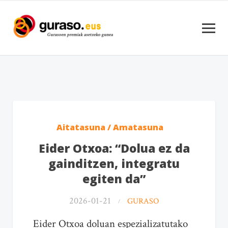
Aitatasuna / Amatasuna
Eider Otxoa: “Dolua ez da
gainditzen, integratu
egiten da”
2026-01-21
GURASO
Eider Otxoa doluan espezializatutako