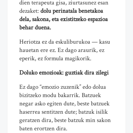
dien terapeuta gisa, ziurtasunez esan
dezaket:
dolu perinatala benetakoa
dela, sakona, eta existitzeko espazioa
behar duena.
Heriotza ez da eskuliburukoa — kasu
hauetan ere ez. Ez dago araurik, ez
eperik, ez formula magikorik.
Doluko emozioak: guztiak dira zilegi
Ez dago “emozio zuzenik” edo dolua
bizitzeko modu bakarrik. Batzuek
negar asko egiten dute, beste batzuek
haserrea sentitzen dute; batzuk isilik
geratzen dira, beste batzuk min sakon
baten erortzen dira.