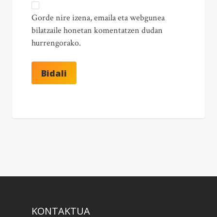
Gorde nire izena, emaila eta webgunea
bilatzaile honetan komentatzen dudan
hurrengorako.
KONTAKTUA