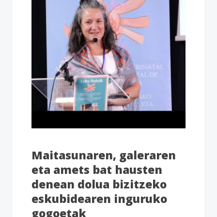
Maitasunaren, galeraren
eta amets bat hausten
denean dolua bizitzeko
eskubidearen inguruko
gogoetak