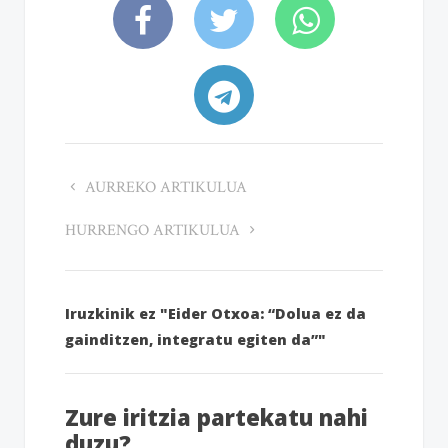
AURREKO ARTIKULUA
HURRENGO ARTIKULUA
Iruzkinik ez "Eider Otxoa: “Dolua ez da
gainditzen, integratu egiten da”"
Zure iritzia partekatu nahi
duzu?