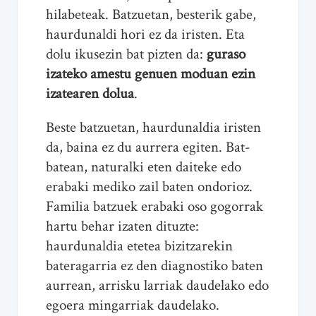
hilabeteak. Batzuetan, besterik gabe,
haurdunaldi hori ez da iristen. Eta
dolu ikusezin bat pizten da:
guraso
izateko amestu genuen moduan ezin
izatearen dolua
.
Beste batzuetan, haurdunaldia iristen
da, baina ez du aurrera egiten. Bat-
batean, naturalki eten daiteke edo
erabaki mediko zail baten ondorioz.
Familia batzuek erabaki oso gogorrak
hartu behar izaten dituzte:
haurdunaldia etetea bizitzarekin
bateragarria ez den diagnostiko baten
aurrean, arrisku larriak daudelako edo
egoera mingarriak daudelako.