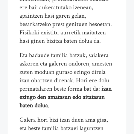
ere bai: aukeratutako izenean,
apaintzen hasi garen gelan,
besarkatzeko prest genituen besoetan.
Fisikoki existitu aurretik maitatzen
hasi ginen bizitza baten dolua da.
Eta badaude familia batzuk, saiakera
askoren eta galeren ondoren, amesten
zuten moduan guraso ezingo direla
izan ohartzen direnak. Hori ere dolu
perinatalaren beste forma bat da:
izan
ezingo den amatasun edo aitatasun
baten dolua
.
Galera hori bizi izan duen ama gisa,
eta beste familia batzuei laguntzen