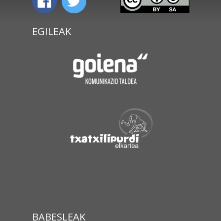
EGILEAK
BABESLEAK