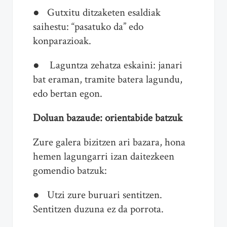
● Gutxitu ditzaketen esaldiak
saihestu: “pasatuko da” edo
konparazioak.
● Laguntza zehatza eskaini: janari
bat eraman, tramite batera lagundu,
edo bertan egon.
Doluan bazaude: orientabide batzuk
Zure galera bizitzen ari bazara, hona
hemen lagungarri izan daitezkeen
gomendio batzuk:
● Utzi zure buruari sentitzen.
Sentitzen duzuna ez da porrota.