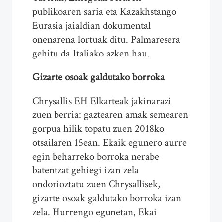
publikoaren saria eta Kazakhstango
Eurasia jaialdian dokumental
onenarena lortuak ditu. Palmaresera
gehitu da Italiako azken hau.
Gizarte osoak galdutako borroka
Chrysallis EH Elkarteak jakinarazi
zuen berria: gaztearen amak semearen
gorpua hilik topatu zuen 2018ko
otsailaren 15ean. Ekaik egunero aurre
egin beharreko borroka nerabe
batentzat gehiegi izan zela
ondorioztatu zuen Chrysallisek,
gizarte osoak galdutako borroka izan
zela. Hurrengo egunetan, Ekai