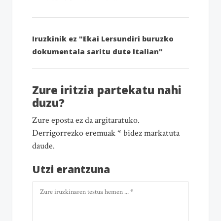
Iruzkinik ez "Ekai Lersundiri buruzko
dokumentala saritu dute Italian"
Zure iritzia partekatu nahi
duzu?
Zure eposta ez da argitaratuko.
Derrigorrezko eremuak * bidez markatuta
daude.
Utzi erantzuna