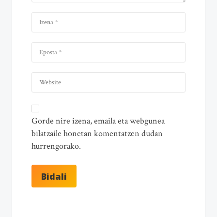
Gorde nire izena, emaila eta webgunea
bilatzaile honetan komentatzen dudan
hurrengorako.