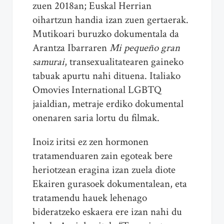
zuen 2018an; Euskal Herrian
oihartzun handia izan zuen gertaerak.
Mutikoari buruzko dokumentala da
Arantza Ibarraren
Mi pequeño gran
samurai
, transexualitatearen gaineko
tabuak apurtu nahi dituena. Italiako
Omovies International LGBTQ
jaialdian, metraje erdiko dokumental
onenaren saria lortu du filmak.
Inoiz iritsi ez zen hormonen
tratamenduaren zain egoteak bere
heriotzean eragina izan zuela diote
Ekairen gurasoek dokumentalean, eta
tratamendu hauek lehenago
bideratzeko eskaera ere izan nahi du