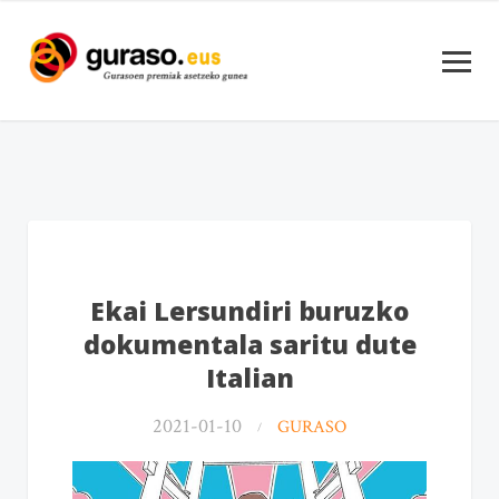
Ekai Lersundiri buruzko
dokumentala saritu dute
Italian
2021-01-10
GURASO