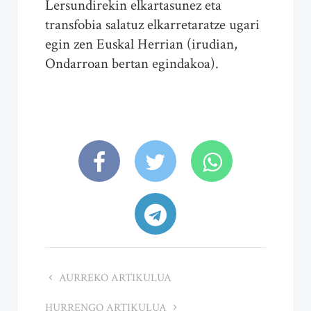
Lersundirekin elkartasunez eta
transfobia salatuz elkarretaratze ugari
egin zen Euskal Herrian (irudian,
Ondarroan bertan egindakoa).
AURREKO ARTIKULUA
HURRENGO ARTIKULUA