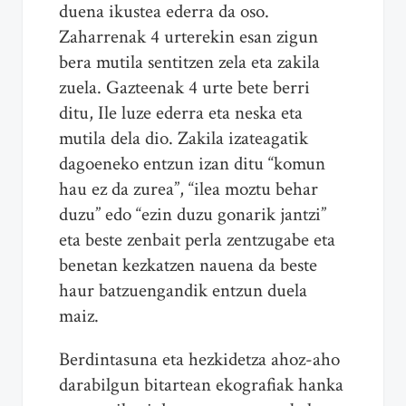
duena ikustea ederra da oso.
Zaharrenak 4 urterekin esan zigun
bera mutila sentitzen zela eta zakila
zuela. Gazteenak 4 urte bete berri
ditu, Ile luze ederra eta neska eta
mutila dela dio. Zakila izateagatik
dagoeneko entzun izan ditu “komun
hau ez da zurea”, “ilea moztu behar
duzu” edo “ezin duzu gonarik jantzi”
eta beste zenbait perla zentzugabe eta
benetan kezkatzen nauena da beste
haur batzuengandik entzun duela
maiz.
Berdintasuna eta hezkidetza ahoz-aho
darabilgun bitartean ekografiak hanka