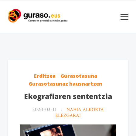
Erditzea
Gurasotasuna
Gurasotasunaz hausnartzen
Ekografiaren sententzia
2020-03-11
NAHIA ALKORTA
ELEZGARAI