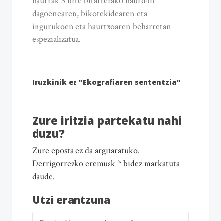
haurrak 3 urte bitarterako haurdun
dagoenearen, bikotekidearen eta
ingurukoen eta haurtxoaren beharretan
espezializatua.
Iruzkinik ez "Ekografiaren sententzia"
Zure iritzia partekatu nahi
duzu?
Zure eposta ez da argitaratuko.
Derrigorrezko eremuak * bidez markatuta
daude.
Utzi erantzuna