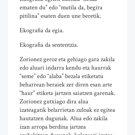
ematen du” edo “mutila da, begira
pitilina” esaten duen une beretik.
Ekografia da egia.
Ekografia da sententzia.
Zorionez geroz eta gehiago gara zakila
edo aluari indarra kendu eta haurrak
“seme” edo “alaba” bezala etiketatu
beharrean beraiek zer diren esan arte
“haur” etiketa jartzen saiatzen garenak.
Zorionez gutxiago dira alua
izateagatik belarrietan zuloak ez egitea
hautatzen dugunak. Alua edo zakila
izan arropa berdina jartzea