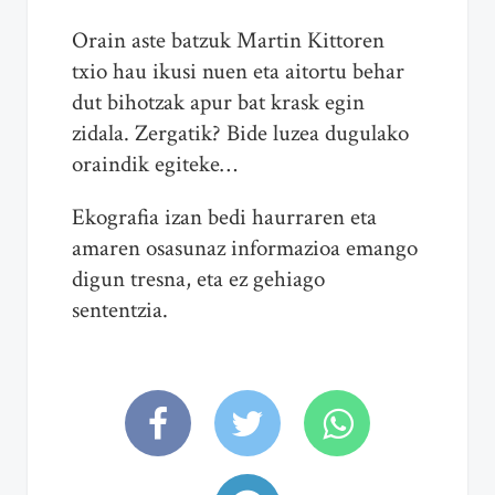
Orain aste batzuk Martin Kittoren
txio hau ikusi nuen eta aitortu behar
dut bihotzak apur bat krask egin
zidala. Zergatik? Bide luzea dugulako
oraindik egiteke…
Ekografia izan bedi haurraren eta
amaren osasunaz informazioa emango
digun tresna, eta ez gehiago
sententzia.