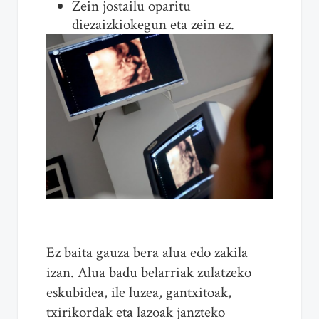
Zein jostailu oparitu
diezaizkiokegun eta zein ez.
Ez baita gauza bera alua edo zakila
izan. Alua badu belarriak zulatzeko
eskubidea, ile luzea, gantxitoak,
txirikordak eta lazoak janzteko