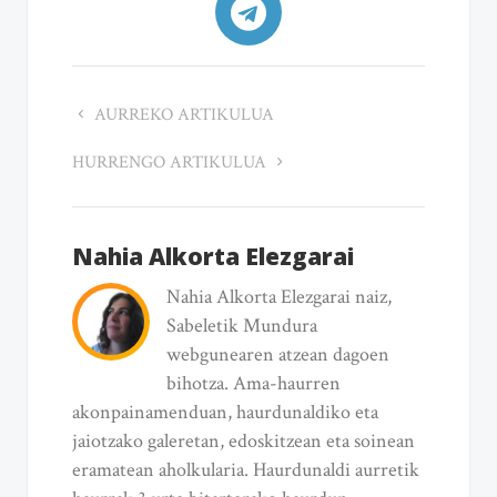
AURREKO ARTIKULUA
HURRENGO ARTIKULUA
Nahia Alkorta Elezgarai
Nahia Alkorta Elezgarai naiz,
Sabeletik Mundura
webgunearen atzean dagoen
bihotza. Ama-haurren
akonpainamenduan, haurdunaldiko eta
jaiotzako galeretan, edoskitzean eta soinean
eramatean aholkularia. Haurdunaldi aurretik