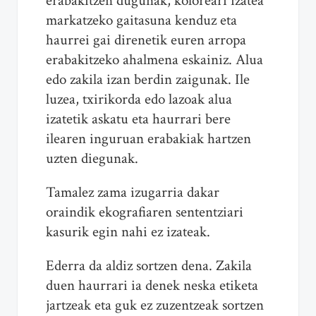
erabakitzen dugunak, koloreari izatea
markatzeko gaitasuna kenduz eta
haurrei gai direnetik euren arropa
erabakitzeko ahalmena eskainiz. Alua
edo zakila izan berdin zaigunak. Ile
luzea, txirikorda edo lazoak alua
izatetik askatu eta haurrari bere
ilearen inguruan erabakiak hartzen
uzten diegunak.
Tamalez zama izugarria dakar
oraindik ekografiaren sententziari
kasurik egin nahi ez izateak.
Ederra da aldiz sortzen dena. Zakila
duen haurrari ia denek neska etiketa
jartzeak eta guk ez zuzentzeak sortzen