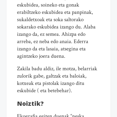
eskubidea, soineko eta gonak
erabiltzeko eskubidea eta panpinak,
sukaldetxoak eta soka saltorako
sokarako eskubidea izango du. Alaba
izango da, ez semea. Ahizpa edo
arreba, ez neba edo anaia. Ederra
izango da eta lasaia, atsegina eta
agintzeko joera duena.
Zakila badu aldiz, ile motza, belarriak
zulorik gabe, galtzak eta baloiak,
kotxeak eta pistolak izango ditu
eskubide ( eta betebehar).
Noiztik?
Ekografia egiten duenak “neska