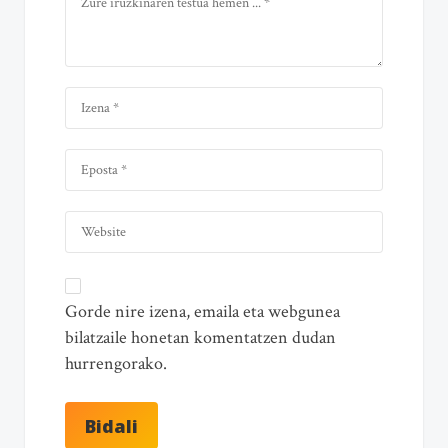
Gorde nire izena, emaila eta webgunea
bilatzaile honetan komentatzen dudan
hurrengorako.