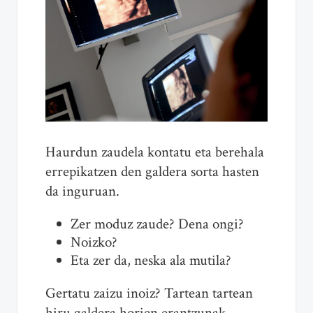
Haurdun zaudela kontatu eta berehala
errepikatzen den galdera sorta hasten
da inguruan.
Zer moduz zaude? Dena ongi?
Noizko?
Eta zer da, neska ala mutila?
Gertatu zaizu inoiz? Tartean tartean
hiru galdera horien erantzunak