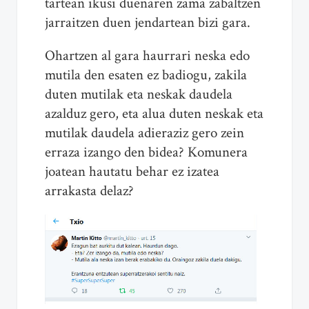
tartean ikusi duenaren zama zabaltzen
jarraitzen duen jendartean bizi gara.
Ohartzen al gara haurrari neska edo
mutila den esaten ez badiogu, zakila
duten mutilak eta neskak daudela
azalduz gero, eta alua duten neskak eta
mutilak daudela adieraziz gero zein
erraza izango den bidea? Komunera
joatean hautatu behar ez izatea
arrakasta delaz?