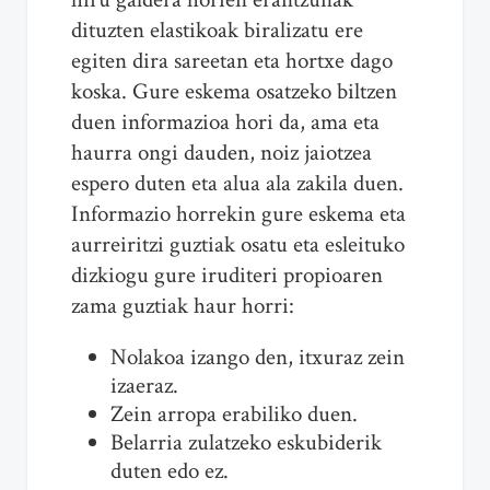
dituzten elastikoak biralizatu ere
egiten dira sareetan eta hortxe dago
koska. Gure eskema osatzeko biltzen
duen informazioa hori da, ama eta
haurra ongi dauden, noiz jaiotzea
espero duten eta alua ala zakila duen.
Informazio horrekin gure eskema eta
aurreiritzi guztiak osatu eta esleituko
dizkiogu gure iruditeri propioaren
zama guztiak haur horri:
Nolakoa izango den, itxuraz zein
izaeraz.
Zein arropa erabiliko duen.
Belarria zulatzeko eskubiderik
duten edo ez.