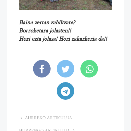
Baina zertan zabiltzate?
Borroketara jolasten!!
Hori ezta jolasa! Hori zakarkeria da!!
AURREKO ARTIKULUA
HURRENGO ARTIKULUA