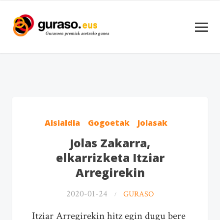
Aisialdia
Gogoetak
Jolasak
Jolas Zakarra,
elkarrizketa Itziar
Arregirekin
2020-01-24
GURASO
Itziar Arregirekin hitz egin dugu bere