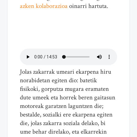
azken kolaborazioa
oinarri hartuta.
Jolas zakarrak umeari ekarpena hiru
norabidetan egiten dio: batetik
fisikoki, gorputza mugara eramaten
dute umeek eta horrek beren gaitasun
motoreak garatzen laguntzen die;
bestalde, sozialki ere ekarpena egiten
die, jolas zakarra soziala delako, bi
ume behar direlako, eta elkarrekin