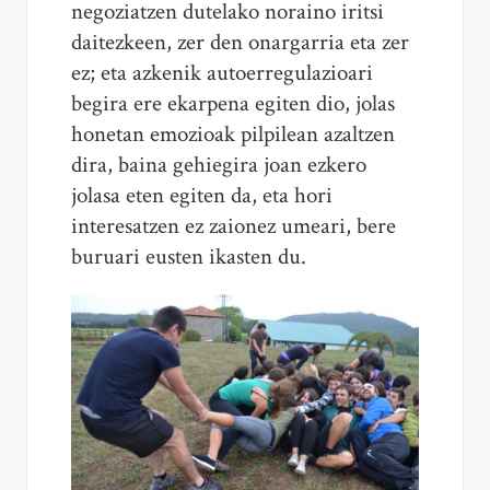
negoziatzen dutelako noraino iritsi
daitezkeen, zer den onargarria eta zer
ez; eta azkenik autoerregulazioari
begira ere ekarpena egiten dio, jolas
honetan emozioak pilpilean azaltzen
dira, baina gehiegira joan ezkero
jolasa eten egiten da, eta hori
interesatzen ez zaionez umeari, bere
buruari eusten ikasten du.