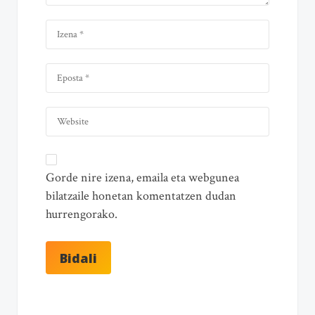
Gorde nire izena, emaila eta webgunea
bilatzaile honetan komentatzen dudan
hurrengorako.