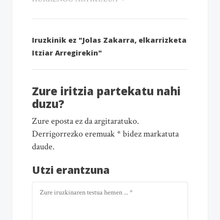
Iruzkinik ez "Jolas Zakarra, elkarrizketa
Itziar Arregirekin"
Zure iritzia partekatu nahi
duzu?
Zure eposta ez da argitaratuko.
Derrigorrezko eremuak * bidez markatuta
daude.
Utzi erantzuna