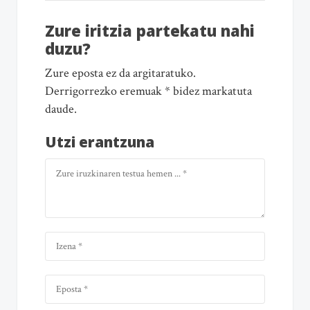
Zure iritzia partekatu nahi
duzu?
Zure eposta ez da argitaratuko.
Derrigorrezko eremuak * bidez markatuta
daude.
Utzi erantzuna