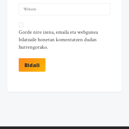
Gorde nire izena, emaila eta webgunea
bilatzaile honetan komentatzen dudan
hurrengorako.