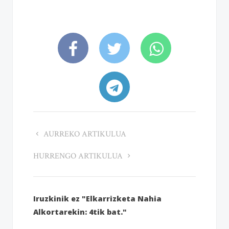
AURREKO ARTIKULUA
HURRENGO ARTIKULUA
Iruzkinik ez "Elkarrizketa Nahia
Alkortarekin: 4tik bat."