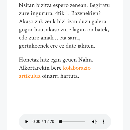
bisitan bizitza espero zenean. Begiratu
zure ingurura. 4tik 1. Bazenekien?
Akaso zuk zeuk bizi izan duzu galera
gogor hau, akaso zure lagun on batek,
edo zure amak… eta sarri,
gertukoenek ere ez dute jakiten.
Honetaz hitz egin geuen Nahia
Alkortarekin bere
kolaborazio
artikulua
oinarri hartuta.