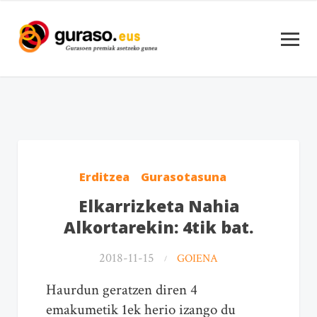
Erditzea
Gurasotasuna
Elkarrizketa Nahia
Alkortarekin: 4tik bat.
2018-11-15
GOIENA
Haurdun geratzen diren 4
emakumetik 1ek herio izango du