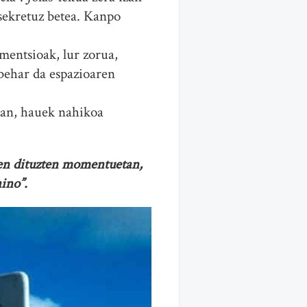
 sekretuz betea. Kanpo
mentsioak, lur zorua,
behar da espazioaren
lean, hauek nahikoa
zen dituzten momentuetan,
ino”.