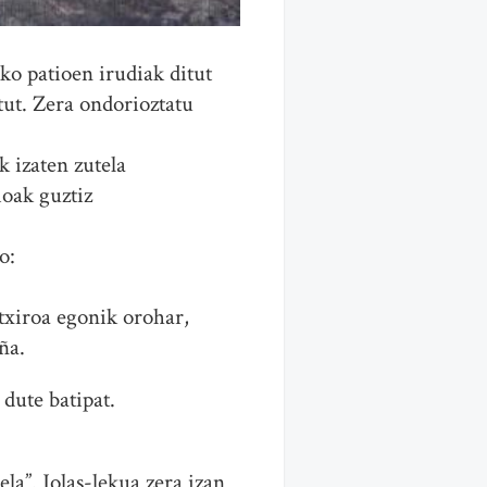
ko patioen irudiak ditut
tut. Zera ondorioztatu
 izaten zutela
ioak guztiz
o:
 txiroa egonik orohar,
ña.
dute batipat.
la”. Jolas-lekua zera izan