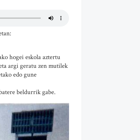
etan:
ako hogei eskola aztertu
eta argi geratu zen mutilek
oetako edo gune
batere beldurrik gabe.