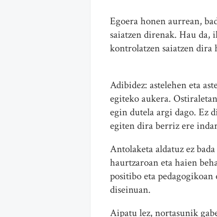
Egoera honen aurrean, bad
saiatzen direnak. Hau da, i
kontrolatzen saiatzen dira 
Adibidez: astelehen eta ast
egiteko aukera. Ostiraletan
egin dutela argi dago. Ez d
egiten dira berriz ere inda
Antolaketa aldatuz ez bada
haurtzaroan eta haien beh
positibo eta pedagogikoan 
diseinuan.
Aipatu lez, nortasunik gab