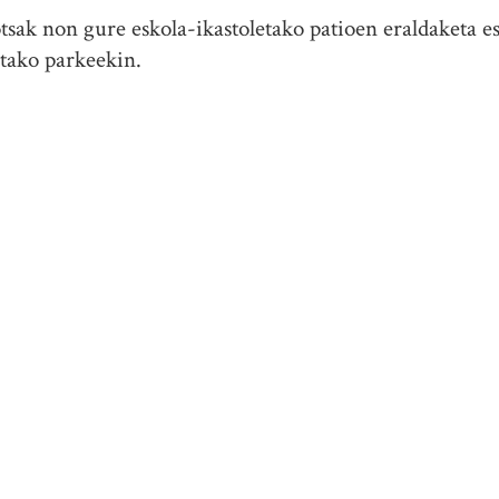
tsak non gure eskola-ikastoletako patioen eraldaketa e
etako parkeekin.