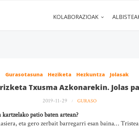
KOLABORAZIOAK
ALBISTE
Gurasotasuna
Heziketa
Hezkuntza
Jolasak
rizketa Txusma Azkonarekin. Jolas p
2019-11-29
GURASO
 kartzelako patio baten artean?
hasiera, eta gero zerbait barregarri esan baina… Tristea