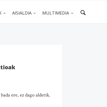
AK
AISIALDIA
MULTIMEDIA
atioak
 bada ere, ez dago alderik.