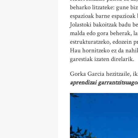
beharko litzateke: gune biz
espazioak barne espazioak 
Jolastoki bakoitzak badu b
malda edo gora beherak, la
estrukturatzeko, edozein p
Hau hornitzeko ez da nahik
garestiak izaten direlarik.
Gorka Garcia hezitzaile, ik
aprendizai garrantzitsuag