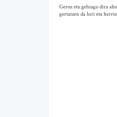
Geroz eta gehiago dira aho
gertatzen da hiri eta herri