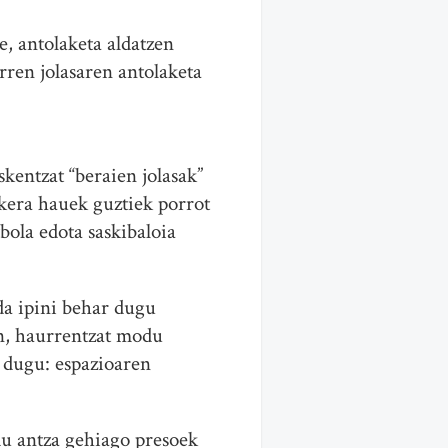
, antolaketa aldatzen
urren jolasaren antolaketa
skentzat “beraien jolasak”
iakera hauek guztiek porrot
bola edota saskibaloia
da ipini behar dugu
an, haurrentzat modu
 dugu: espazioaren
du antza gehiago presoek