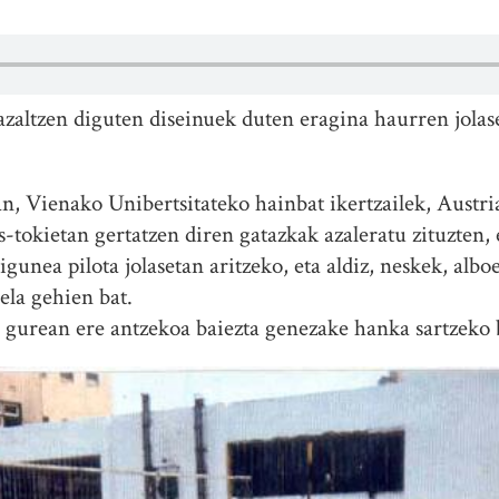
azaltzen diguten diseinuek duten eragina haurren jolas
n, Vienako Unibertsitateko hainbat ikertzailek, Austri
s-tokietan gertatzen diren gatazkak azaleratu zituzten, 
igunea pilota jolasetan aritzeko, eta aldiz, neskek, alb
ela gehien bat.
 gurean ere antzekoa baiezta genezake hanka sartzeko 