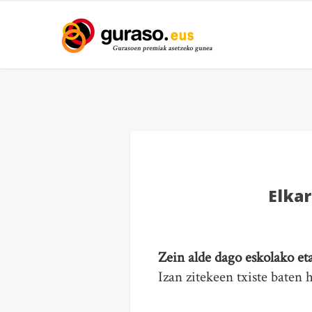
Elkar
Zein alde dago eskolako eta
Izan zitekeen txiste baten 