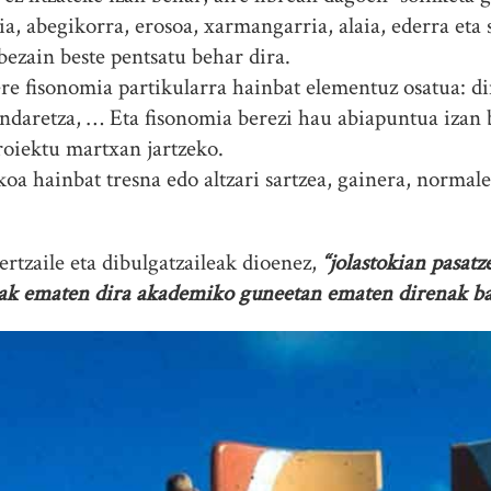
ia, abegikorra, erosoa, xarmangarria, alaia, ederra eta
bezain beste pentsatu behar dira.
ere fisonomia partikularra hainbat elementuz osatua: di
ndaretza, … Eta fisonomia berezi hau abiapuntua izan 
roiektu martxan jartzeko.
oa hainbat tresna edo altzari sartzea, gainera, norma
ertzaile eta dibulgatzaileak dioenez,
“jolastokian pasat
oak ematen dira akademiko guneetan ematen direnak ba