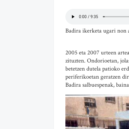
Badira ikerketa ugari non 
2005 eta 2007 urteen artea
zituzten. Ondorioetan, jola
betetzen dutela patioko erd
periferikoetan geratzen dir
Badira salbuespenak, baina