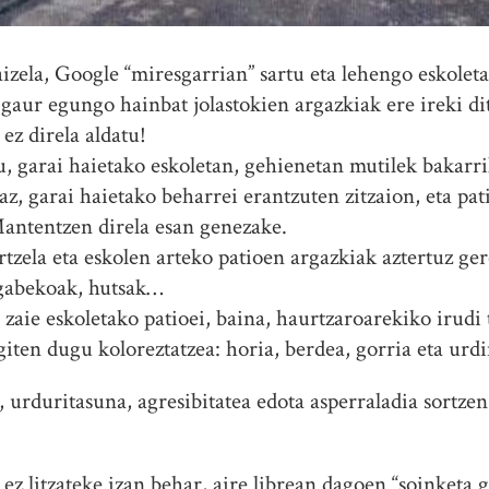
izela, Google “miresgarrian” sartu eta lehengo eskoleta
 gaur egungo hainbat jolastokien argazkiak ere ireki di
ez direla aldatu!
 garai haietako eskoletan, gehienetan mutilek bakarrik
z, garai haietako beharrei erantzuten zitzaion, eta pat
antentzen direla esan genezake.
artzela eta eskolen arteko patioen argazkiak aztertuz ger
 gabekoak, hutsak…
 zaie eskoletako patioei, baina, haurtzaroarekiko irudi
iten dugu koloreztatzea: horia, berdea, gorria eta urdi
urduritasuna, agresibitatea edota asperraladia sortzen 
ez litzateke izan behar, aire librean dagoen “soinketa ge