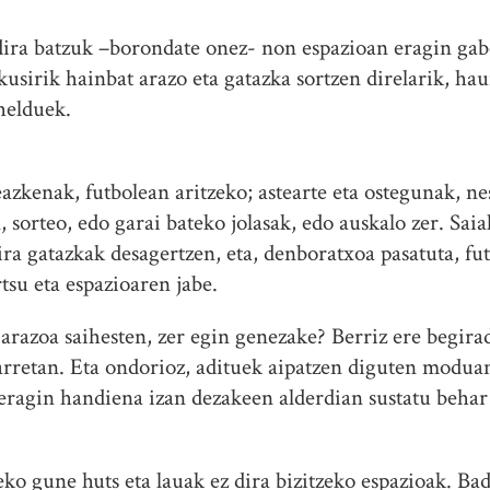
ira batzuk –borondate onez- non espazioan eragin gabe
kusirik hainbat arazo eta gatazka sortzen direlarik, ha
helduek.
eazkenak, futbolean aritzeko; astearte eta ostegunak, ne
, sorteo, edo garai bateko jolasak, edo auskalo zer. Sa
ira gatazkak desagertzen, eta, denboratxoa pasatuta, fut
rtsu eta espazioaren jabe.
 arazoa saihesten, zer egin genezake? Berriz ere begira
arretan. Eta ondorioz, adituek aipatzen diguten modu
eragin handiena izan dezakeen alderdian sustatu behar
eko gune huts eta lauak ez dira bizitzeko espazioak. Ba