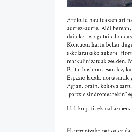
Artikulu hau idazten ari na
aurrez-aurre. Aldi berean,
daiteke: oso gutxi edo deus 
Kontutan hartu behar dugu,
eskolaratzeko aukera. Horta
maskulinizatuak zeuden. M
Baita, hasieran esan lez, k
Espazio lauak, nortasunik
Agian, orain, kolorea sartu
“partxis sindromearekin” eg
Halako patioek nahasmena, 
Haurrentzako patioa ez da, 