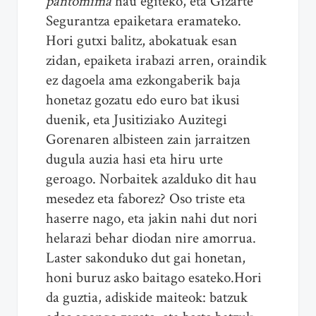
pantomima
hau egiteko, eta Gizarte
Segurantza epaiketara eramateko.
Hori gutxi balitz, abokatuak esan
zidan, epaiketa irabazi arren, oraindik
ez dagoela ama ezkongaberik baja
honetaz gozatu edo euro bat ikusi
duenik, eta Jusitiziako Auzitegi
Gorenaren albisteen zain jarraitzen
dugula auzia hasi eta hiru urte
geroago. Norbaitek azalduko dit hau
mesedez eta faborez? Oso triste eta
haserre nago, eta jakin nahi dut nori
helarazi behar diodan nire amorrua.
Laster sakonduko dut gai honetan,
honi buruz asko baitago esateko.Hori
da guztia, adiskide maiteok: batzuk