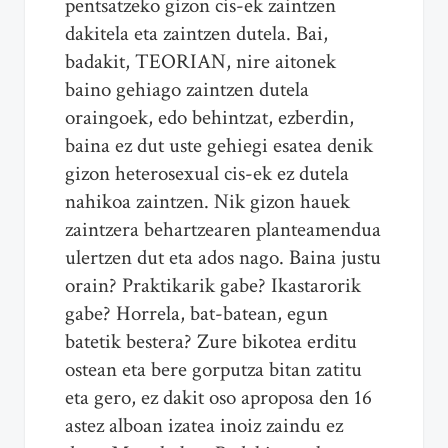
pentsatzeko gizon cis-ek zaintzen
dakitela eta zaintzen dutela. Bai,
badakit, TEORIAN, nire aitonek
baino gehiago zaintzen dutela
oraingoek, edo behintzat, ezberdin,
baina ez dut uste gehiegi esatea denik
gizon heterosexual cis-ek ez dutela
nahikoa zaintzen. Nik gizon hauek
zaintzera behartzearen planteamendua
ulertzen dut eta ados nago. Baina justu
orain? Praktikarik gabe? Ikastarorik
gabe? Horrela, bat-batean, egun
batetik bestera? Zure bikotea erditu
ostean eta bere gorputza bitan zatitu
eta gero, ez dakit oso aproposa den 16
astez alboan izatea inoiz zaindu ez