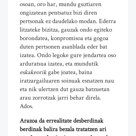
osoan, oro har, mundu guztiaren
ongizatean pentsatuz bizi diren
pertsonak ez daudelako modan. Ederra
litzateke bizitza, gauzak ondo egiteko
borondatea, konpromisoa eta gogoa
duten pertsonen asanblada eder bat
izatea. Ondo legoke gure jendartea oso
arduratsua izatea, eta mundutik
eskakeorik
gabe joatea, baina
iratzargailuaren soinuak esnatzen nau
eta nik ulertzen dut gauza batzuetan
arau zorrotzak jarri behar direla.
Ados.
Arazoa da errealitate desberdinak
berdinak balira bezala tratatzen ari