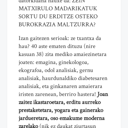
datorkidana hauxe da: ZEIN
MATXIRULO MADARIKATUK
SORTU DU ERDITZE OSTEKO
BUROKRAZIA MALTZURRA?
Izan gaitezen serioak: ze txantxa da
hau? 40 aste ematen dituzu (nire
kasuan 38) zita mediko amaiezinetara
joaten: emagina, ginekologoa,
ekografoa, odol analisiak, gernu
analisiak, haurdunaldiko diabetesaren
analisiak, eta ginkanaren amaierara
iristen zarenean, berriro hastera!
Joan
zaitez ikastaroetara, erditu aurreko
prestaketetara, yogara eta gainerako
jardueretara, oso emakume moderna
zarelako
(nik ez daukat ziurtasun