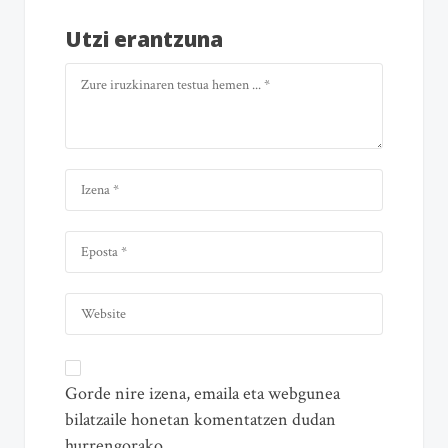
Utzi erantzuna
Gorde nire izena, emaila eta webgunea
bilatzaile honetan komentatzen dudan
hurrengorako.