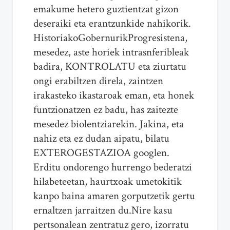
emakume hetero guztientzat gizon
deseraiki eta erantzunkide nahikorik.
HistoriakoGobernurikProgresistena,
mesedez, aste horiek intrasnferibleak
badira, KONTROLATU eta ziurtatu
ongi erabiltzen direla, zaintzen
irakasteko ikastaroak eman, eta honek
funtzionatzen ez badu, has zaitezte
mesedez biolentziarekin. Jakina, eta
nahiz eta ez dudan aipatu, bilatu
EXTEROGESTAZIOA googlen.
Erditu ondorengo hurrengo bederatzi
hilabeteetan, haurtxoak umetokitik
kanpo baina amaren gorputzetik gertu
ernaltzen jarraitzen du.Nire kasu
pertsonalean zentratuz gero, izorratu