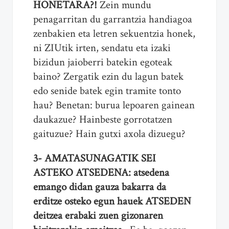
HONETARA?!
Zein mundu
penagarritan du garrantzia handiagoa
zenbakien eta letren sekuentzia honek,
ni ZIUtik irten, sendatu eta izaki
bizidun jaioberri batekin egoteak
baino? Zergatik ezin du lagun batek
edo senide batek egin tramite tonto
hau? Benetan: burua lepoaren gainean
daukazue? Hainbeste gorrotatzen
gaituzue? Hain gutxi axola dizuegu?
3- AMATASUNAGATIK SEI
ASTEKO ATSEDENA: atsedena
emango didan gauza bakarra da
erditze osteko egun hauek ATSEDEN
deitzea erabaki zuen gizonaren