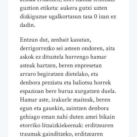
guztion etiketa: aukera gutxi uzten
dizkiguzue ugalkortasun tasa 0 izan ez
dadin.
Entzun dut, zenbait kasutan,
derrigorrezko sei asteen ondoren, aita
askok ez dituztela hurrengo hamar
asteak hartzen, beren enpresetan
arraro begiratzen dietelako, eta
denbora preziatu eta baliotsu horrek
espazioan bere burua xurgatzen duela.
Hamar aste, irakurle maiteak, beren
egun eta gauekin, zaintzen denbora
gehiago eman nahi duten amei bikain
etorriko litzaizkiekeenak: erditzearen
traumak gainditzeko, erditzearen