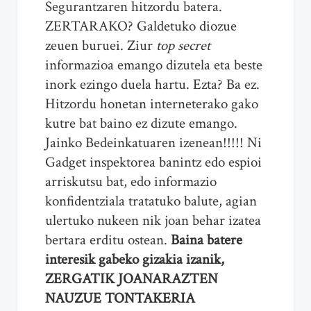
Segurantzaren hitzordu batera.
ZERTARAKO? Galdetuko diozue
zeuen buruei. Ziur
top secret
informazioa emango dizutela eta beste
inork ezingo duela hartu. Ezta? Ba ez.
Hitzordu honetan interneterako gako
kutre bat baino ez dizute emango.
Jainko Bedeinkatuaren izenean!!!!! Ni
Gadget inspektorea banintz edo espioi
arriskutsu bat, edo informazio
konfidentziala tratatuko balute, agian
ulertuko nukeen nik joan behar izatea
bertara erditu ostean.
Baina batere
interesik gabeko gizakia izanik,
ZERGATIK JOANARAZTEN
NAUZUE TONTAKERIA