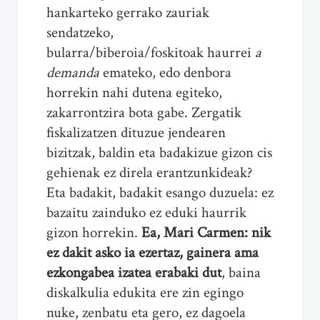
hankarteko gerrako zauriak
sendatzeko,
bularra/biberoia/foskitoak haurrei
a
demanda
emateko, edo denbora
horrekin nahi dutena egiteko,
zakarrontzira bota gabe. Zergatik
fiskalizatzen dituzue jendearen
bizitzak, baldin eta badakizue gizon cis
gehienak ez direla erantzunkideak?
Eta badakit, badakit esango duzuela: ez
bazaitu zainduko ez eduki haurrik
gizon horrekin.
Ea, Mari Carmen: nik
ez dakit asko ia ezertaz, gainera ama
ezkongabea izatea erabaki dut
, baina
diskalkulia edukita ere zin egingo
nuke, zenbatu eta gero, ez dagoela