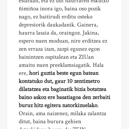
estatuan, eta ez dut haurraren eskutxo
ñimiñoa inora igo, baina oso pozik
nago, ez baitirudi erditu osteko
depresiorik daukadanik. Gainera,
haurra lasaia da, oraingoz. Jakina,
espero nuen moduan, nire erditzea ez
zen erraza izan, zazpi egunez egon
bainintzen ospitalean eta ZIUan
amaitu nuen preeklamsiagatik. Hala
ere,
hori guztia beste egun batean
kontatuko dut, gaur 10 zentimetro
dilatatzea eta baginatik bizia botatzea
baino askoz ere basatiagoa den zerbaiti
buruz hitz egitera natorkizuelako
.
Orain, ama naizenez, milaka zalantza
ditut, baina burura gehien