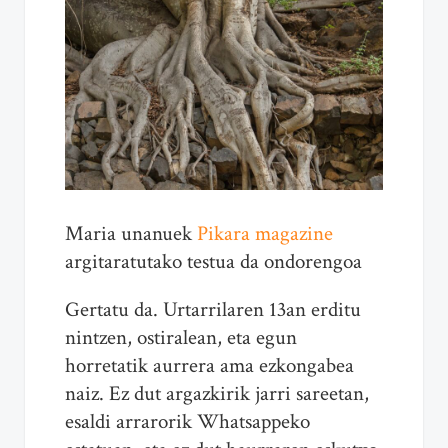
Maria unanuek
Pikara magazine
argitaratutako testua da ondorengoa
Gertatu da. Urtarrilaren 13an erditu
nintzen, ostiralean, eta egun
horretatik aurrera ama ezkongabea
naiz. Ez dut argazkirik jarri sareetan,
esaldi arrarorik Whatsappeko