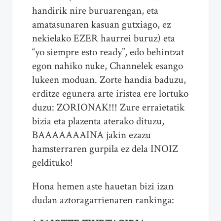
handirik nire buruarengan, eta
amatasunaren kasuan gutxiago, ez
nekielako EZER haurrei buruz) eta
“yo siempre esto ready”, edo behintzat
egon nahiko nuke, Channelek esango
lukeen moduan. Zorte handia baduzu,
erditze egunera arte iristea ere lortuko
duzu: ZORIONAK!!! Zure erraietatik
bizia eta plazenta aterako dituzu,
BAAAAAAAINA jakin ezazu
hamsterraren gurpila ez dela INOIZ
geldituko!
Hona hemen aste hauetan bizi izan
dudan aztoragarrienaren rankinga: