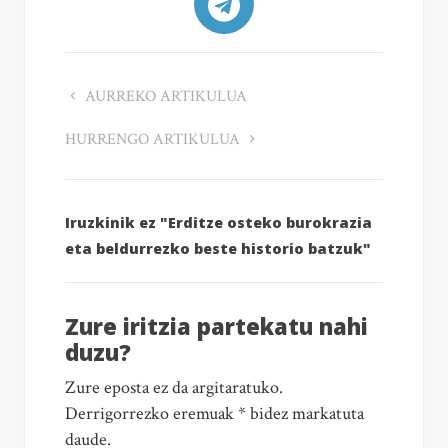
AURREKO ARTIKULUA
HURRENGO ARTIKULUA
Iruzkinik ez "Erditze osteko burokrazia
eta beldurrezko beste historio batzuk"
Zure iritzia partekatu nahi
duzu?
Zure eposta ez da argitaratuko.
Derrigorrezko eremuak * bidez markatuta
daude.