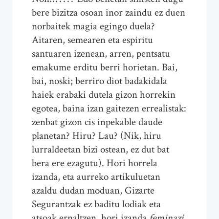
bere bizitza osoan inor zaindu ez duen
norbaitek magia egingo duela?
Aitaren, semearen eta espiritu
santuaren izenean, arren, pentsatu
emakume erditu berri horietan. Bai,
bai, noski; berriro diot badakidala
haiek erabaki dutela gizon horrekin
egotea, baina izan gaitezen errealistak:
zenbat gizon cis inpekable daude
planetan? Hiru? Lau? (Nik, hiru
lurraldeetan bizi ostean, ez dut bat
bera ere ezagutu). Hori horrela
izanda, eta aurreko artikuluetan
azaldu dudan moduan, Gizarte
Segurantzak ez baditu lodiak eta
atsoak ernaltzen, hori izanda
feminazi