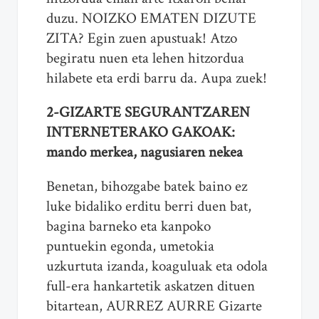
duzu. NOIZKO EMATEN DIZUTE
ZITA? Egin zuen apustuak! Atzo
begiratu nuen eta lehen hitzordua
hilabete eta erdi barru da. Aupa zuek!
2-GIZARTE SEGURANTZAREN
INTERNETERAKO GAKOAK:
mando merkea, nagusiaren nekea
Benetan, bihozgabe batek baino ez
luke bidaliko erditu berri duen bat,
bagina barneko eta kanpoko
puntuekin egonda, umetokia
uzkurtuta izanda, koaguluak eta odola
full-era hankartetik askatzen dituen
bitartean, AURREZ AURRE Gizarte