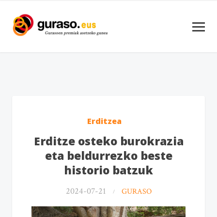
Erditzea
Erditze osteko burokrazia
eta beldurrezko beste
historio batzuk
2024-07-21
GURASO