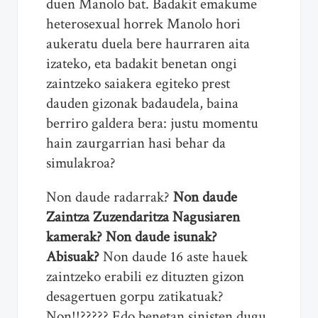
duen Manolo bat. Badakit emakume
heterosexual horrek Manolo hori
aukeratu duela bere haurraren aita
izateko, eta badakit benetan ongi
zaintzeko saiakera egiteko prest
dauden gizonak badaudela, baina
berriro galdera bera: justu momentu
hain zaurgarrian hasi behar da
simulakroa?
Non daude radarrak?
Non daude
Zaintza Zuzendaritza Nagusiaren
kamerak? Non daude isunak?
Abisuak?
Non daude 16 aste hauek
zaintzeko erabili ez dituzten gizon
desagertuen gorpu zatikatuak?
Non!!????? Edo benetan sinisten dugu