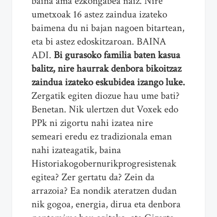
baina ama ezkongabea naiz. Nire
umetxoak 16 astez zaindua izateko
baimena du ni bajan nagoen bitartean,
eta bi astez edoskitzaroan. BAINA
ADI.
Bi gurasoko familia baten kasua
balitz, nire haurrak denbora bikoitzaz
zaindua izateko eskubidea izango luke.
Zergatik egiten diozue hau ume bati?
Benetan. Nik ulertzen dut Voxek edo
PPk ni zigortu nahi izatea nire
semeari eredu ez tradizionala eman
nahi izateagatik, baina
Historiakogobernurikprogresistenak
egitea? Zer gertatu da? Zein da
arrazoia? Ea nondik ateratzen dudan
nik gogoa, energia, dirua eta denbora