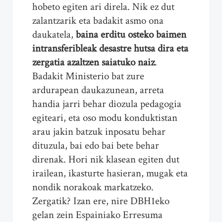
hobeto egiten ari direla. Nik ez dut
zalantzarik eta badakit asmo ona
daukatela,
baina erditu osteko baimen
intransferibleak desastre hutsa dira eta
zergatia azaltzen saiatuko naiz
.
Badakit Ministerio bat zure
ardurapean daukazunean, arreta
handia jarri behar diozula pedagogia
egiteari, eta oso modu konduktistan
arau jakin batzuk inposatu behar
dituzula, bai edo bai bete behar
direnak. Hori nik klasean egiten dut
irailean, ikasturte hasieran, mugak eta
nondik norakoak markatzeko.
Zergatik? Izan ere, nire DBH1eko
gelan zein Espainiako Erresuma