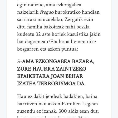
egin nauzue, ama ezkongabea
naizelarik
fregao
burokratiko handian
sarrarazi nauzuelako. Zergatik ezin
ditu familia bakoitzak nahi bezala
kudeatu 32 aste horiek kasuistika jakin
bat dagoenean?Eta hona hemen nire
bosgarren eta azken puntua:
5-AMA EZKONGABEA BAZARA,
ZURE HAURRA ZAINTZEKO
EPAIKETARA JOAN BEHAR
IZATEA TERRORISMOA DA
Hau ez dakit jendeak badakien, baina
harritzen nau azken Familien Legean
zuzendu ez izanak. 300 aldiz esan dut,