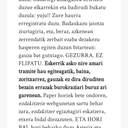
duzue elkarrekin eta badirudi bukatu
duzula: yuju!! Zure haurra
erregistratu duzu. Badaukazu jaiotza
ziurtagiria, eta, beraz, azkenean
zerrendatik zerbait ezaba dezakezu
hasperen egiten duzun bitartean:
gauza bat gutxiago. GEZURRA. EZ
FLIPATU.
Eskerrik asko nire amari
tramite hau egiteagatik, baina,
zoritxarrez, gauzak ez dira diruditen
bezain errazak burokraziari buruz ari
garenean.
Paper horiek bete ondoren,
ezdakitzein
webgunetan sartu behar
zara,
ezdakitzer
egiaztagiri eskatzera,
etxera bidal diezazuten. ETA HORI
BAI, hori beharko duzu Asterix eta