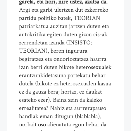
garela, eta hori, nire ustez, akatsa da.
Argi eta garbi ulertzen dut ezkerreko
partidu politiko batek, TEORIAN
patriarkatua auzitan jartzen duten eta
autokritika egiten duten gizon cis-ak
zerrendetan izanda (INSISTO:
TEORIAN), beren ingurura
begiratzea eta ondorioztatzea haurra
izan berri duten bikote heterosexualek
erantzunkidetasuna partekatu behar
dutela (bikote ez heterosexualen kasua
ez da gauza bera; hortaz, ez daukat
esateko ezer). Baina zein da kaleko
errealitatea? Nahiz eta aurrerapauso
handiak eman ditugun (blablabla),
norbait oso alienatuta egon behar da