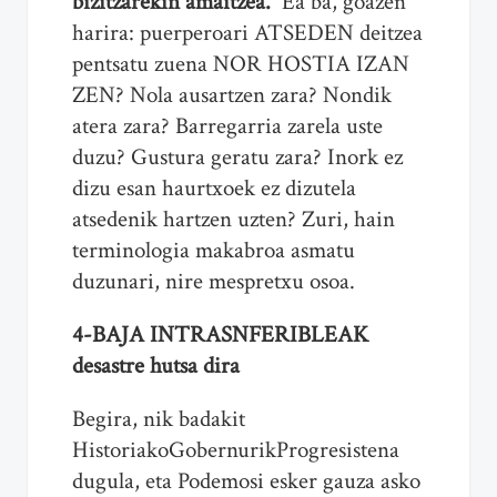
bizitzarekin amaitzea.
Ea ba, goazen
harira: puerperoari ATSEDEN deitzea
pentsatu zuena NOR HOSTIA IZAN
ZEN? Nola ausartzen zara? Nondik
atera zara? Barregarria zarela uste
duzu? Gustura geratu zara? Inork ez
dizu esan haurtxoek ez dizutela
atsedenik hartzen uzten? Zuri, hain
terminologia makabroa asmatu
duzunari, nire mespretxu osoa.
4-
BAJA INTRASNFERIBLEAK
desastre hutsa dira
Begira, nik badakit
HistoriakoGobernurikProgresistena
dugula, eta Podemosi esker gauza asko