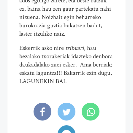
ados egongo zarete, eta beste batzuk
ez, baina hau zen gaur partekatu nahi
nizuena. Noizbait egin beharreko
burokrazia guztia bukatzen badut,
laster itzuliko naiz.
Eskerrik asko nire
tribuari
, hau
bezalako txorakeriak idazteko denbora
daukadalako zuei esker. Ama berriak:
eskatu laguntza!!! Bakarrik ezin dugu,
LAGUNEKIN BAI.