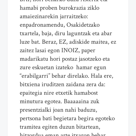
hamabi proben burokrazia ziklo
amaiezinarekin jarraitzeko:
enpadronamendu, Osakidetzako
txartela, baja, diru laguntzak eta abar
luze bat. Beraz, EZ, adiskide maitea, ez
zaitez lasai egon INOIZ, paper
madarikatu hori postaz jasotzeko eta
zure eskuetan izateko hamar egun
“erabilgarri” behar direlako. Hala ere,
bitxiena iruditzen zaidana zera da:
epaitegia nire etxetik hamabost
minutura egotea. Baaaaaina zuk
presentzialki joan nahi baduzu,
pertsona bati begietara begira egoteko
tramitea egiten duzun bitartean,
hitzordua eman arte itxaron behar