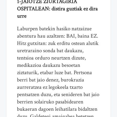
1-JAIOTZE ZIURTAGIRIA
OSPITALEAN: distira guztiak ez dira
urre
Laburpen batekin hasiko natzaizue
abentura hau azaltzen: BAI, baina EZ.
Hitz gutxitan: zuk erditu ostean alutik
uretraraino sonda bat daukazu,
tentsioa orduro neurtzen dizute,
medikazioa daukazu besoetan
ziztaturik, etabar luze bat. Pertsona
berri bat jaio denez, burokrazia
aurreratzea ez legokeela txarto
pentsatzen duzu, eta senideren bat jaio
berrien solairuko pasabidearen
bukaeran dagoen leihatilara bidaltzen
duzu. Galdetegi amaigabea betetzen