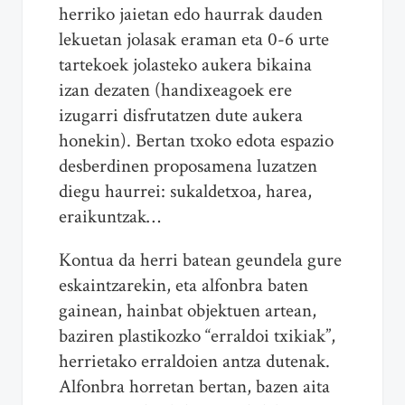
herriko jaietan edo haurrak dauden
lekuetan jolasak eraman eta 0-6 urte
tartekoek jolasteko aukera bikaina
izan dezaten (handixeagoek ere
izugarri disfrutatzen dute aukera
honekin). Bertan txoko edota espazio
desberdinen proposamena luzatzen
diegu haurrei: sukaldetxoa, harea,
eraikuntzak…
Kontua da herri batean geundela gure
eskaintzarekin, eta alfonbra baten
gainean, hainbat objektuen artean,
baziren plastikozko “erraldoi txikiak”,
herrietako erraldoien antza dutenak.
Alfonbra horretan bertan, bazen aita