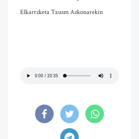
Elkarrzketa Txusm Azkonarekin