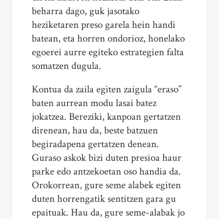
beharra dago, guk jasotako
heziketaren preso garela hein handi
batean, eta horren ondorioz, honelako
egoerei aurre egiteko estrategien falta
somatzen dugula.
Kontua da zaila egiten zaigula “eraso”
baten aurrean modu lasai batez
jokatzea. Bereziki, kanpoan gertatzen
direnean, hau da, beste batzuen
begiradapena gertatzen denean.
Guraso askok bizi duten presioa haur
parke edo antzekoetan oso handia da.
Orokorrean, gure seme alabek egiten
duten horrengatik sentitzen gara gu
epaituak. Hau da, gure seme-alabak jo