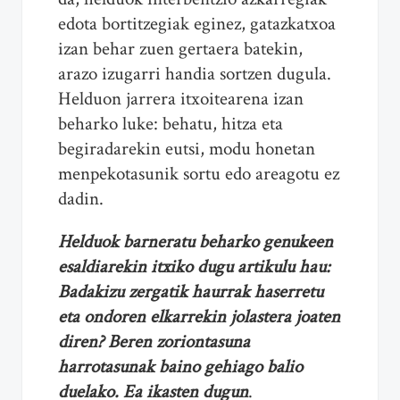
edota bortitzegiak eginez, gatazkatxoa
izan behar zuen gertaera batekin,
arazo izugarri handia sortzen dugula.
Helduon jarrera itxoitearena izan
beharko luke: behatu, hitza eta
begiradarekin eutsi, modu honetan
menpekotasunik sortu edo areagotu ez
dadin.
Helduok barneratu beharko genukeen
esaldiarekin itxiko dugu artikulu hau:
Badakizu zergatik haurrak haserretu
eta ondoren elkarrekin jolastera joaten
diren? Beren zoriontasuna
harrotasunak baino gehiago balio
duelako. Ea ikasten dugun
.