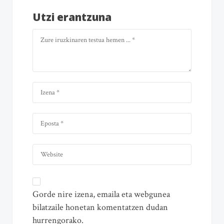
Utzi erantzuna
Gorde nire izena, emaila eta webgunea
bilatzaile honetan komentatzen dudan
hurrengorako.