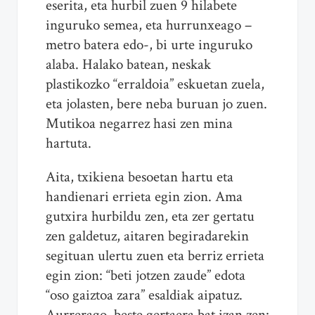
eserita, eta hurbil zuen 9 hilabete
inguruko semea, eta hurrunxeago –
metro batera edo-, bi urte inguruko
alaba. Halako batean, neskak
plastikozko “erraldoia” eskuetan zuela,
eta jolasten, bere neba buruan jo zuen.
Mutikoa negarrez hasi zen mina
hartuta.
Aita, txikiena besoetan hartu eta
handienari errieta egin zion. Ama
gutxira hurbildu zen, eta zer gertatu
zen galdetuz, aitaren begiradarekin
segituan ulertu zuen eta berriz errieta
egin zion: “beti jotzen zaude” edota
“oso gaiztoa zara” esaldiak aipatuz.
Aurrerago, beste gertaera bat izan zen: