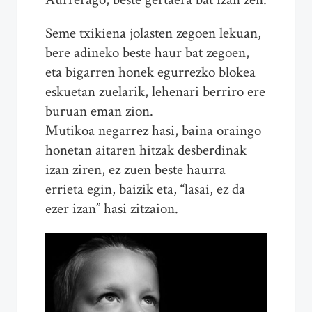
Seme txikiena jolasten zegoen lekuan,
bere adineko beste haur bat zegoen,
eta bigarren honek egurrezko blokea
eskuetan zuelarik, lehenari berriro ere
buruan eman zion.
Mutikoa negarrez hasi, baina oraingo
honetan aitaren hitzak desberdinak
izan ziren, ez zuen beste haurra
errieta egin, baizik eta, “lasai, ez da
ezer izan” hasi zitzaion.