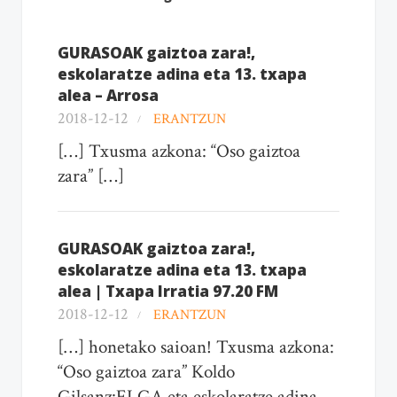
GURASOAK gaiztoa zara!,
eskolaratze adina eta 13. txapa
alea – Arrosa
2018-12-12
ERANTZUN
[…] Txusma azkona: “Oso gaiztoa
zara” […]
GURASOAK gaiztoa zara!,
eskolaratze adina eta 13. txapa
alea | Txapa Irratia 97.20 FM
2018-12-12
ERANTZUN
[…] honetako saioan! Txusma azkona:
“Oso gaiztoa zara” Koldo
Gilsanz:ELGA eta eskolaratze adina