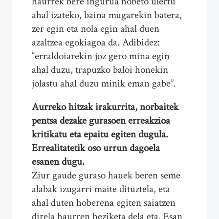
haurrek bere ingurua hobeto ulertu
ahal izateko, baina mugarekin batera,
zer egin eta nola egin ahal duen
azaltzea egokiagoa da. Adibidez:
“erraldoiarekin joz gero mina egin
ahal duzu, trapuzko baloi honekin
jolastu ahal duzu minik eman gabe”.
Aurreko hitzak irakurrita, norbaitek
pentsa dezake gurasoen erreakzioa
kritikatu eta epaitu egiten dugula.
Errealitatetik oso urrun dagoela
esanen dugu.
Ziur gaude guraso hauek beren seme
alabak izugarri maite dituztela, eta
ahal duten hoberena egiten saiatzen
direla haurren heziketa dela eta. Esan