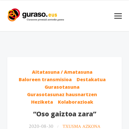
Aitatasuna / Amatasuna
Baloreen transmisioa
Destakatua
Gurasotasuna
Gurasotasunaz hausnartzen
Heziketa
Kolaborazioak
“Oso gaiztoa zara”
2020-08-30
TXUSMA AZKONA