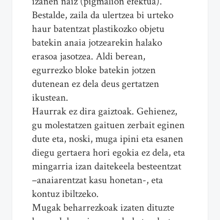
izanen naiz (pigmalion efektua).
Bestalde, zaila da ulertzea bi urteko
haur batentzat plastikozko objetu
batekin anaia jotzearekin halako
erasoa jasotzea. Aldi berean,
egurrezko bloke batekin jotzen
dutenean ez dela deus gertatzen
ikustean.
Haurrak ez dira gaiztoak. Gehienez,
gu molestatzen gaituen zerbait eginen
dute eta, noski, muga ipini eta esanen
diegu gertaera hori egokia ez dela, eta
mingarria izan daitekeela besteentzat
–anaiarentzat kasu honetan-, eta
kontuz ibiltzeko.
Mugak beharrezkoak izaten dituzte