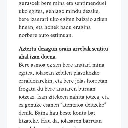
gurasoek bere mina eta sentimenduei
uko egitea, gehiago mindu dezake,
bere izaerari uko egiten baizaio azken
finean, eta honek badu eragina
norbere auto estimuan.
Aztertu dezagun orain arrebak sentitu
ahal izan duena.
Bere asmoa ez zen bere anaiari mina
egitea, jolasean zebilen plastikozko
erraldoiarekin, eta bere jolas horretan
frogatu du bere anaiaren buruan
jotzeaz. Izan zitekeen nahita jotzea, eta
ez genuke esanen “atentzioa deitzeko”
denik. Baina hau beste kontu bat
litzateke. Hau da, jolasaren barruan