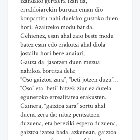
izandako gertaera izan da,
erraldoiarekin buruan eman dio
konpartitu nahi duelako gustoko duen
hori. Azaltzeko modu bat da.
Gehienez, esan ahal zaio beste modu
batez esan edo erakutsi ahal diola
jostailu hori bere anaiari.
Gauza da, jasotzen duen mezua
nahikoa bortitza dela:
“Oso gaiztoa zara”, “beti jotzen duzu”…
“Oso” eta “beti” hitzek ziur ez dutela
eguneroko errealitatea erakusten.
Gainera, “gaiztoa zara” sortu ahal
duena zera da: nitaz pentsatzen
duzuena, eta bereziki espero duzuena,
gaiztoa izatea bada, azkenean, gaiztoa