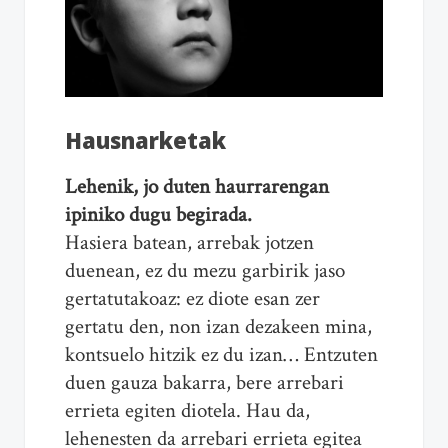
Hausnarketak
Lehenik, jo duten haurrarengan
ipiniko dugu begirada.
Hasiera batean, arrebak jotzen
duenean, ez du mezu garbirik jaso
gertatutakoaz: ez diote esan zer
gertatu den, non izan dezakeen mina,
kontsuelo hitzik ez du izan… Entzuten
duen gauza bakarra, bere arrebari
errieta egiten diotela. Hau da,
lehenesten da arrebari errieta egitea