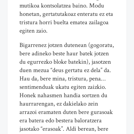
mutikoa kontsolatzea baino. Modu
honetan, gertatutakoaz enteratu ez eta
tristura horri buelta ematea zailagoa
egiten zaio.
Bigarrenez jotzen dutenean (gogoratu,
bere adineko beste haur batek jotzen
du egurrezko bloke batekin), jasotzen
duen mezua “deus gertatu ez dela” da.
Hau da, bere mina, tristura, pena…
sentimenduak ukatu egiten zaizkio.
Honek nahasmen handia sortzen du
haurrarengan, ez dakielako zein
arrazoi eramaten duten bere gurasoak
era batera edo bestera baloratzera
jasotako “erasoak”. Aldi berean, bere