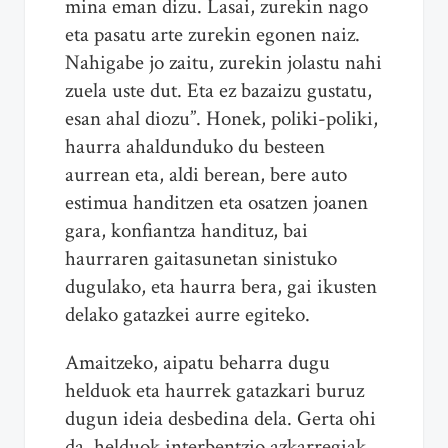
mina eman dizu. Lasai, zurekin nago
eta pasatu arte zurekin egonen naiz.
Nahigabe jo zaitu, zurekin jolastu nahi
zuela uste dut. Eta ez bazaizu gustatu,
esan ahal diozu”. Honek, poliki-poliki,
haurra ahaldunduko du besteen
aurrean eta, aldi berean, bere auto
estimua handitzen eta osatzen joanen
gara, konfiantza handituz, bai
haurraren gaitasunetan sinistuko
dugulako, eta haurra bera, gai ikusten
delako gatazkei aurre egiteko.
Amaitzeko, aipatu beharra dugu
helduok eta haurrek gatazkari buruz
dugun ideia desbedina dela. Gerta ohi
da, helduok interbentzio azkarregiak