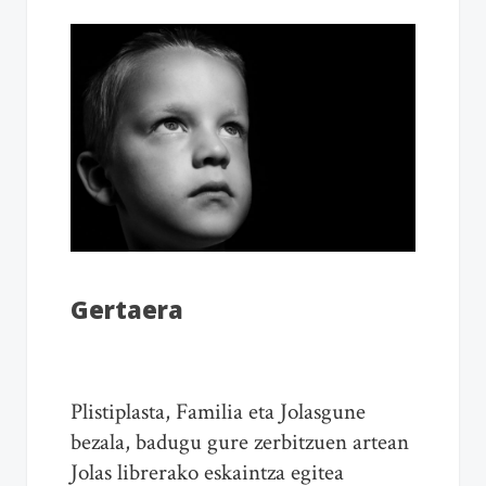
Gertaera
Plistiplasta, Familia eta Jolasgune
bezala, badugu gure zerbitzuen artean
Jolas librerako eskaintza egitea