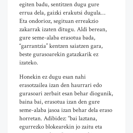
egiten badu, sentitzen dugu gure
errua dela, gaizki erakutsi dugula…
Eta ondorioz, segituan erreakzio
zakarrak izaten ditugu. Aldi berean,
gure seme-alaba erasotua bada,
“garrantzia” kentzen saiatzen gara,
beste gurasoarekin gatazkarik ez
izateko.
Honekin ez dugu esan nahi
erasotzailea izan den haurrari edo
gurasoari zerbait esan behar diogunik,
baina bai, erasotua izan den gure
seme-alaba jasoa izan behar dela eraso
horretan. Adibidez: “bai laztana,
egurrezko blokearekin jo zaitu eta