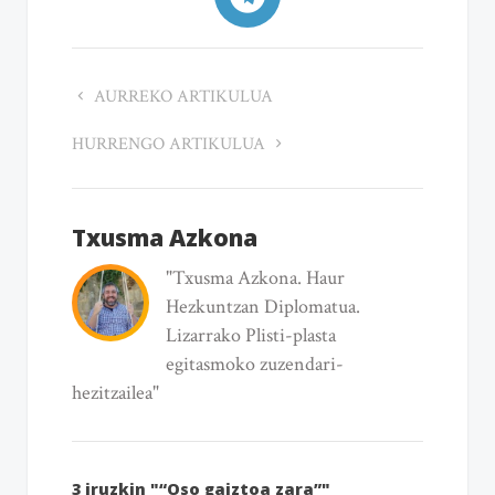
AURREKO ARTIKULUA
HURRENGO ARTIKULUA
Txusma Azkona
"Txusma Azkona. Haur
Hezkuntzan Diplomatua.
Lizarrako Plisti-plasta
egitasmoko zuzendari-
hezitzailea"
3 iruzkin "“Oso gaiztoa zara”"