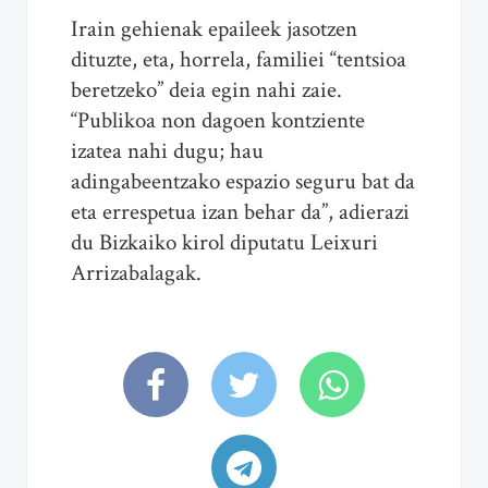
Irain gehienak epaileek jasotzen
dituzte, eta, horrela, familiei “tentsioa
beretzeko” deia egin nahi zaie.
“Publikoa non dagoen kontziente
izatea nahi dugu; hau
adingabeentzako espazio seguru bat da
eta errespetua izan behar da”, adierazi
du Bizkaiko kirol diputatu Leixuri
Arrizabalagak.