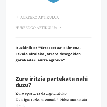
AURREKO ARTIKULUA
HURRENGO ARTIKULUA
Iruzkinik ez "‘Errespetua’ ekimena,
Eskola Kiroleko jarrera desegokien
gorakadari aurre egiteko"
Zure iritzia partekatu nahi
duzu?
Zure eposta ez da argitaratuko.
Derrigorrezko eremuak * bidez markatuta
daude.