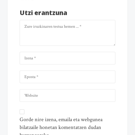
Utzi erantzuna
Gorde nire izena, emaila eta webgunea
bilatzaile honetan komentatzen dudan