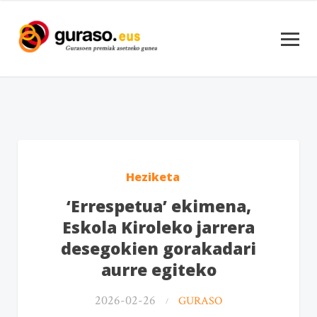
Heziketa
‘Errespetua’ ekimena,
Eskola Kiroleko jarrera
desegokien gorakadari
aurre egiteko
2026-02-26
GURASO