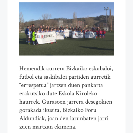
Hemendik aurrera Bizkaiko eskubaloi,
futbol eta saskibaloi partiden aurretik
“errespetua” jartzen duen pankarta
erakutsiko dute Eskola Kiroleko
haurrek. Gurasoen jarrera desegokien
gorakada ikusita, Bizkaiko Foru
Aldundiak, joan den larunbaten jarri
zuen martxan ekimena.