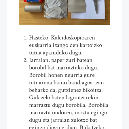
Hasteko, Kaleidoskopioaren
euskarria izango den kartoizko
tutua apainduko dugu.
Jarraian, paper zuri batean
borobil bat marraztuko dugu.
Borobil honen neurria gure
tutuarena baino handiagoa izan
beharko da, gutxienez bikoitza.
Guk zelo baten laguntzarekin
marraztu dugu borobila. Borobila
marraztu ondoren, moztu egingo
dugu eta jarraian zulotxo bat
egingo diogu erdian. Bukatzeko,