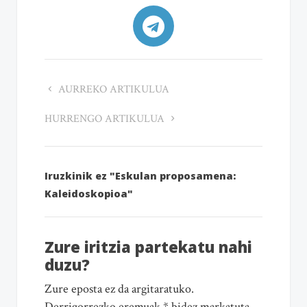
AURREKO ARTIKULUA
HURRENGO ARTIKULUA
Iruzkinik ez "Eskulan proposamena:
Kaleidoskopioa"
Zure iritzia partekatu nahi
duzu?
Zure eposta ez da argitaratuko.
Derrigorrezko eremuak * bidez markatuta