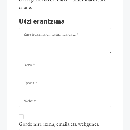
daude.
Utzi erantzuna
Gorde nire izena, emaila eta webgunea