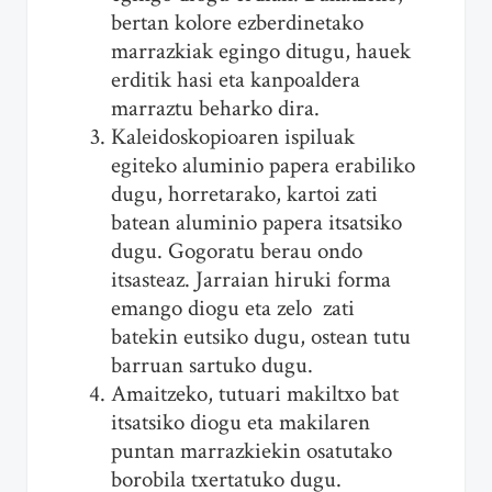
bertan kolore ezberdinetako
marrazkiak egingo ditugu, hauek
erditik hasi eta kanpoaldera
marraztu beharko dira.
Kaleidoskopioaren ispiluak
egiteko aluminio papera erabiliko
dugu, horretarako, kartoi zati
batean aluminio papera itsatsiko
dugu. Gogoratu berau ondo
itsasteaz. Jarraian hiruki forma
emango diogu eta zelo zati
batekin eutsiko dugu, ostean tutu
barruan sartuko dugu.
Amaitzeko, tutuari makiltxo bat
itsatsiko diogu eta makilaren
puntan marrazkiekin osatutako
borobila txertatuko dugu.