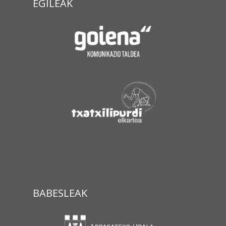
EGILEAK
BABESLEAK