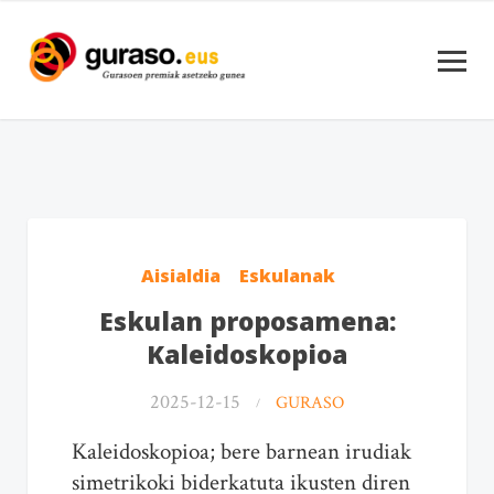
Aisialdia
Eskulanak
Eskulan proposamena:
Kaleidoskopioa
2025-12-15
GURASO
Kaleidoskopioa; bere barnean irudiak
simetrikoki biderkatuta ikusten diren