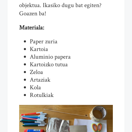
objektua. Ikasiko dugu bat egiten?
Goazen ba!
Materiala:
Paper zuria
Kartoia
Aluminio papera
Kartoizko tutua
Zeloa
Artaziak
Kola
Rotulkiak