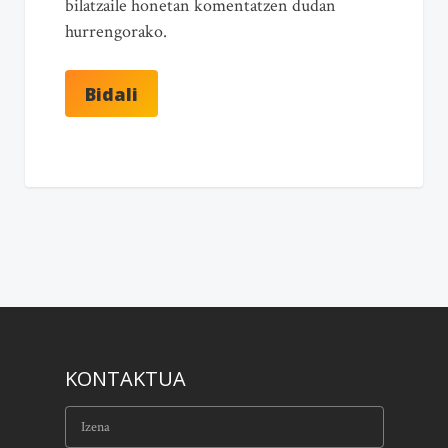
bilatzaile honetan komentatzen dudan
hurrengorako.
KONTAKTUA