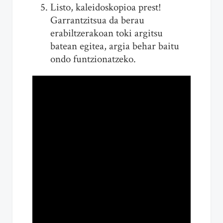
Listo, kaleidoskopioa prest!
Garrantzitsua da berau
erabiltzerakoan toki argitsu
batean egitea, argia behar baitu
ondo funtzionatzeko.