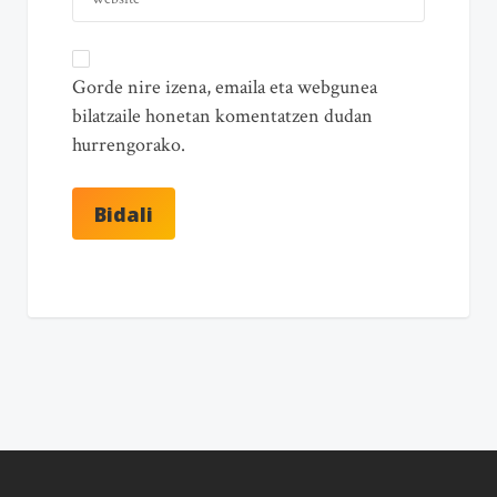
Gorde nire izena, emaila eta webgunea
bilatzaile honetan komentatzen dudan
hurrengorako.