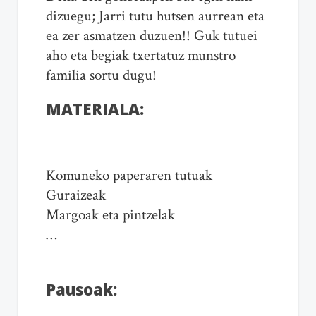
dizuegu; Jarri tutu hutsen aurrean eta
ea zer asmatzen duzuen!! Guk tutuei
aho eta begiak txertatuz munstro
familia sortu dugu!
MATERIALA:
Komuneko paperaren tutuak
Guraizeak
Margoak eta pintzelak
…
Pausoak: