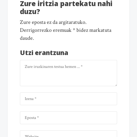
Zure iritzia partekatu nahi
duzu?
Zure eposta ez da argitaratuko.
Derrigorrezko eremuak * bidez markatuta
daude.
Utzi erantzuna