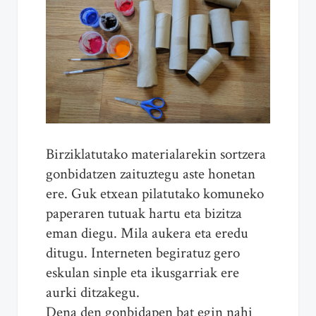
Birziklatutako materialarekin sortzera
gonbidatzen zaituztegu aste honetan
ere. Guk etxean pilatutako komuneko
paperaren tutuak hartu eta bizitza
eman diegu. Mila aukera eta eredu
ditugu. Interneten begiratuz gero
eskulan sinple eta ikusgarriak ere
aurki ditzakegu.
Dena den gonbidapen bat egin nahi