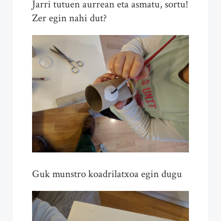
Jarri tutuen aurrean eta asmatu, sortu!
Zer egin nahi dut?
Guk munstro koadrilatxoa egin dugu