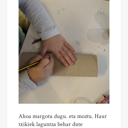
Ahoa margotu dugu. eta moztu. Haur
txikiek laguntza behar dute