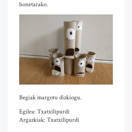
honetarako.
Begiak margotu dizkiogu.
Egilea: Txatxilipurdi
Argazkiak: Txatxilipurdi