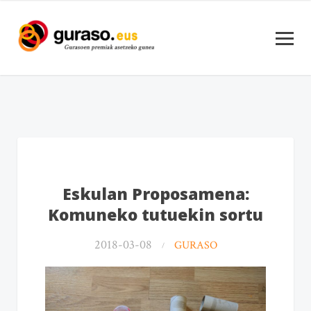
Eskulan Proposamena:
Komuneko tutuekin sortu
2018-03-08
GURASO