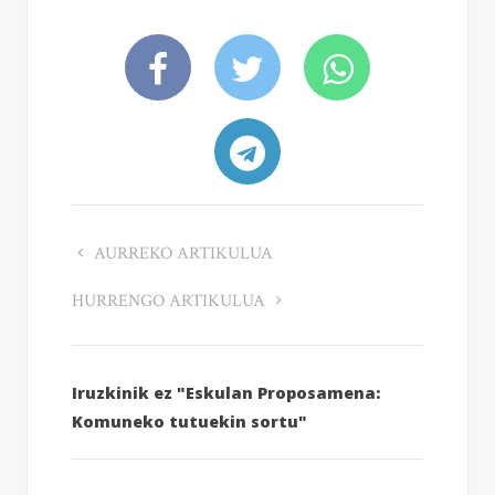
AURREKO ARTIKULUA
HURRENGO ARTIKULUA
Iruzkinik ez "Eskulan Proposamena:
Komuneko tutuekin sortu"