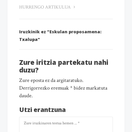
HURRENGO ARTIKULUA
Iruzkinik ez "Eskulan proposamena:
Txalupa"
Zure iritzia partekatu nahi
duzu?
Zure eposta ez da argitaratuko.
Derrigorrezko eremuak * bidez markatuta
daude.
Utzi erantzuna