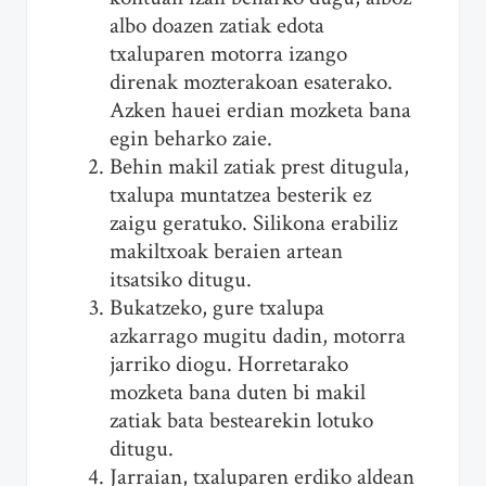
albo doazen zatiak edota
txaluparen motorra izango
direnak mozterakoan esaterako.
Azken hauei erdian mozketa bana
egin beharko zaie.
Behin makil zatiak prest ditugula,
txalupa muntatzea besterik ez
zaigu geratuko. Silikona erabiliz
makiltxoak beraien artean
itsatsiko ditugu.
Bukatzeko, gure txalupa
azkarrago mugitu dadin, motorra
jarriko diogu. Horretarako
mozketa bana duten bi makil
zatiak bata bestearekin lotuko
ditugu.
Jarraian, txaluparen erdiko aldean