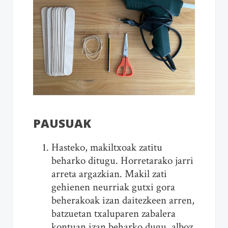
PAUSUAK
Hasteko, makiltxoak zatitu
beharko ditugu. Horretarako jarri
arreta argazkian. Makil zati
gehienen neurriak gutxi gora
beherakoak izan daitezkeen arren,
batzuetan txaluparen zabalera
kontuan izan beharko dugu, alboz