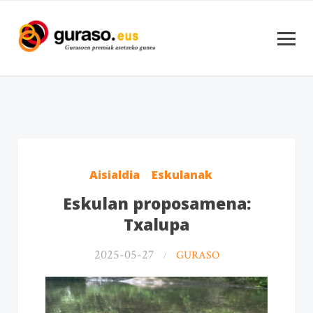
Aisialdia
Eskulanak
Eskulan proposamena:
Txalupa
2025-05-27
GURASO