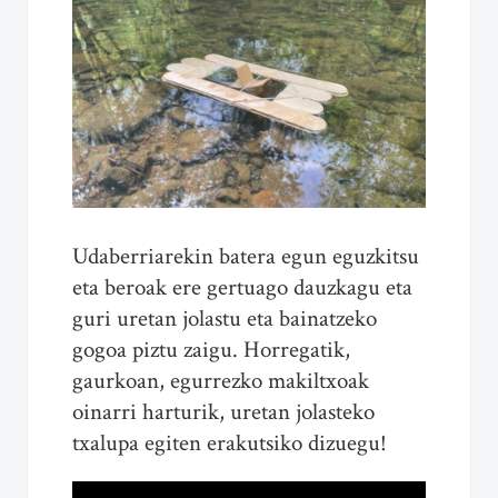
Udaberriarekin batera egun eguzkitsu
eta beroak ere gertuago dauzkagu eta
guri uretan jolastu eta bainatzeko
gogoa piztu zaigu. Horregatik,
gaurkoan, egurrezko makiltxoak
oinarri harturik, uretan jolasteko
txalupa egiten erakutsiko dizuegu!