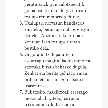
geratu zaizkigun zulotxoetatik
goma bat sartuko dugu, tartean
txaluparen motorra gehituz.
Txalupari nortasun handiagoa
emateko, berau apaindu ere egin
daiteke. Apaintzerako orduan
kontuan izan txalupa uretan
bustiko dela.
Gogoratu, txalupa uretan
azkarrago mugitu dadin, motorra
atzeraka biratu beharko dugula.
Zenbat eta buelta gehiago eman,
orduan eta urrunago iritsiko da
itsasontzia.
Bukatzeko, makiltxoak errazago
moztu ahal izateko, jarraian
trikimailu txiki bat: sartu