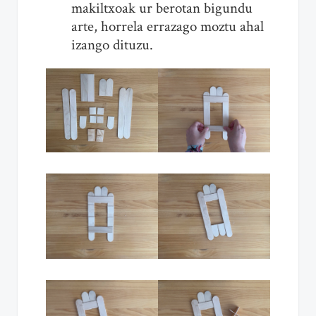
makiltxoak ur berotan bigundu
arte, horrela errazago moztu ahal
izango dituzu.