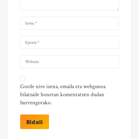
Gorde nire izena, emaila eta webgunea
bilatzaile honetan komentatzen dudan
hurrengorako.