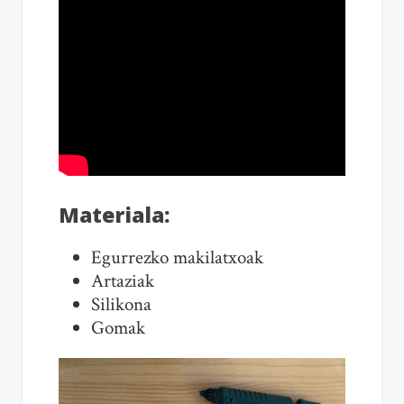
Materiala:
Egurrezko makilatxoak
Artaziak
Silikona
Gomak