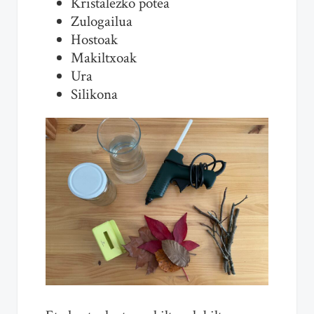
Kristalezko potea
Zulogailua
Hostoak
Makiltxoak
Ura
Silikona