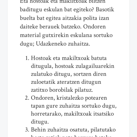
Eta hostoak eta makiltxoak biltzen
baditugu eskulan bat egiteko? Basotik
buelta bat egitea aitzakia polita izan
daiteke berauek batzeko. Ondoren
material gutxirekin eskulana sortuko
dugu; Udazkeneko zuhaitza.
Hostoak eta makiltxoak batuta
ditugula, hostoak zulagailuarekin
zulatuko ditugu, sortzen diren
zuloetatik ateratzen ditugun
zatitxo borobilak pilatuz.
Ondoren, kristalezko potearen
tapan gure zuhaitza sortuko dugu,
horretarako, makiltxoak itsatsiko
ditugu.
Behin zuhaitza osatuta, pilatutako