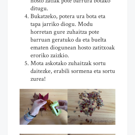
hosto zatiak pote barrura botako
ditugu.
Bukatzeko, potera ura bota eta
tapa jarriko diogu. Modu
horretan gure zuhaitza pote
barruan geratuko da eta buelta
ematen diogunean hosto zatitxoak
eroriko zaizkio.
Mota askotako zuhaitzak sortu
daitezke, erabili sormena eta sortu
zurea!