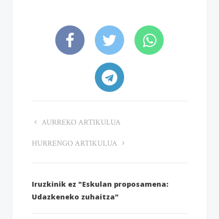
AURREKO ARTIKULUA
HURRENGO ARTIKULUA
Iruzkinik ez "Eskulan proposamena:
Udazkeneko zuhaitza"