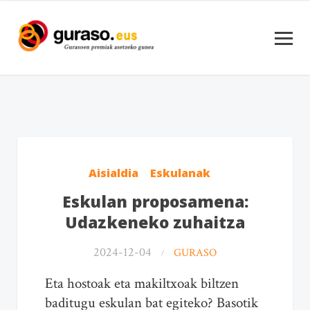
Aisialdia
Eskulanak
Eskulan proposamena:
Udazkeneko zuhaitza
2024-12-04
GURASO
Eta hostoak eta makiltxoak biltzen
baditugu eskulan bat egiteko? Basotik