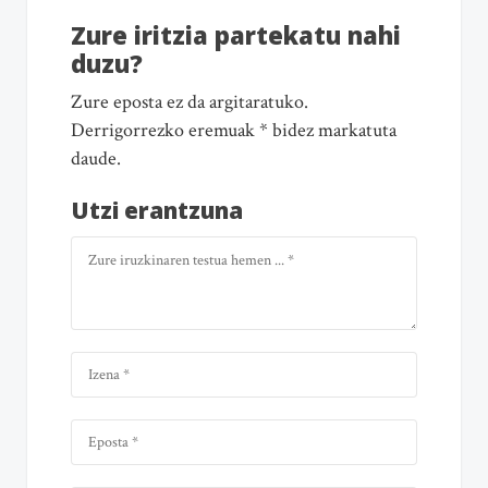
Zure iritzia partekatu nahi
duzu?
Zure eposta ez da argitaratuko.
Derrigorrezko eremuak * bidez markatuta
daude.
Utzi erantzuna