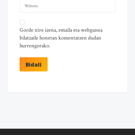
Gorde nire izena, emaila eta webgunea
bilatzaile honetan komentatzen dudan
hurrengorako.