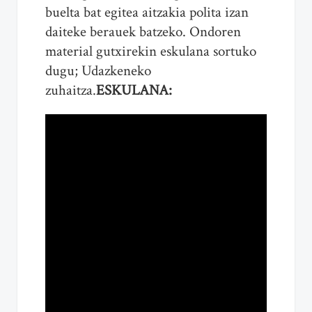
buelta bat egitea aitzakia polita izan
daiteke berauek batzeko. Ondoren
material gutxirekin eskulana sortuko
dugu; Udazkeneko
zuhaitza.
ESKULANA: