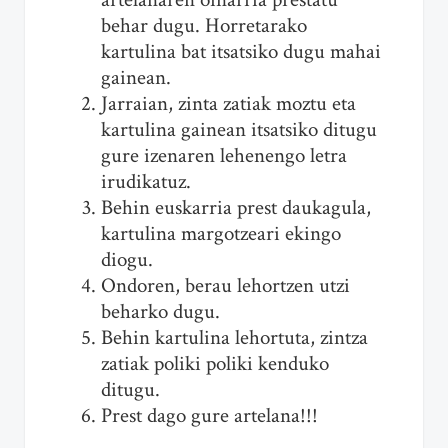
behar dugu. Horretarako
kartulina bat itsatsiko dugu mahai
gainean.
Jarraian, zinta zatiak moztu eta
kartulina gainean itsatsiko ditugu
gure izenaren lehenengo letra
irudikatuz.
Behin euskarria prest daukagula,
kartulina margotzeari ekingo
diogu.
Ondoren, berau lehortzen utzi
beharko dugu.
Behin kartulina lehortuta, zintza
zatiak poliki poliki kenduko
ditugu.
Prest dago gure artelana!!!