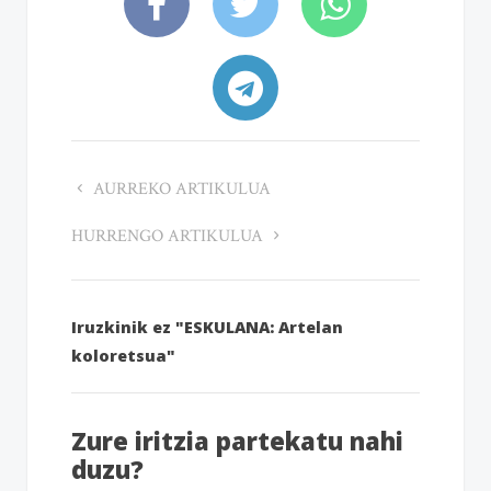
AURREKO ARTIKULUA
HURRENGO ARTIKULUA
Iruzkinik ez "ESKULANA: Artelan
koloretsua"
Zure iritzia partekatu nahi
duzu?