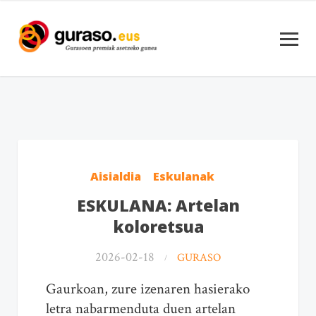
Aisialdia
Eskulanak
ESKULANA: Artelan
koloretsua
2026-02-18
GURASO
Gaurkoan, zure izenaren hasierako
letra nabarmenduta duen artelan