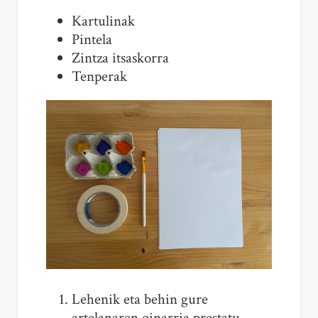
Kartulinak
Pintela
Zintza itsaskorra
Tenperak
Lehenik eta behin gure
artelanaren oinarria prestatu