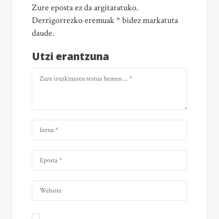
Zure eposta ez da argitaratuko.
Derrigorrezko eremuak * bidez markatuta
daude.
Utzi erantzuna