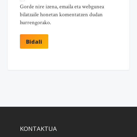
Gorde nire izena, emaila eta webgunea
bilatzaile honetan komentatzen dudan
hurrengorako.
KONTAKTUA