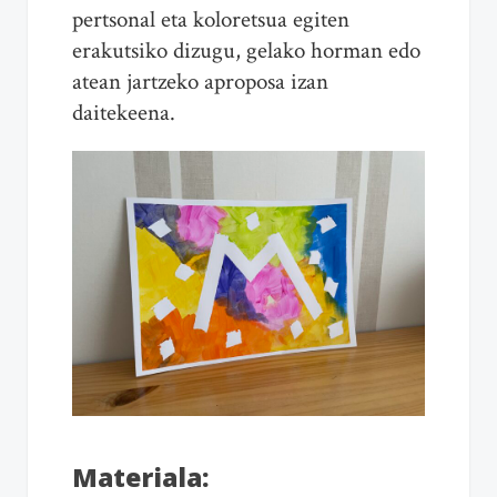
pertsonal eta koloretsua egiten
erakutsiko dizugu, gelako horman edo
atean jartzeko aproposa izan
daitekeena.
Materiala: