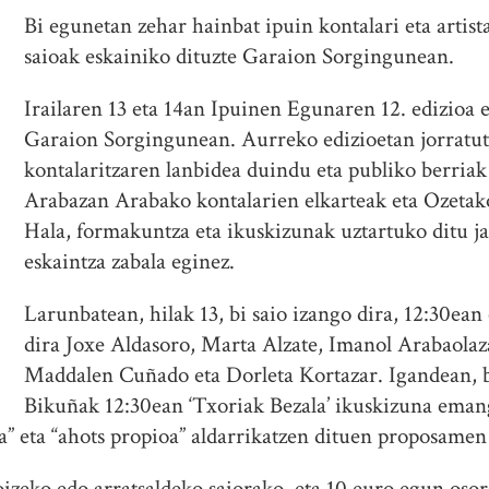
Bi egunetan zehar hainbat ipuin kontalari eta artis
saioak eskainiko dituzte Garaion Sorgingunean.
Irailaren 13 eta 14an Ipuinen Egunaren 12. edizioa
Garaion Sorgingunean. Aurreko edizioetan jorratuta
kontalaritzaren lanbidea duindu eta publiko berria
Arabazan Arabako kontalarien elkarteak eta Ozeta
Hala, formakuntza eta ikuskizunak uztartuko ditu jai
eskaintza zabala eginez.
Larunbatean, hilak 13, bi saio izango dira, 12:30ean
dira Joxe Aldasoro, Marta Alzate, Imanol Arabaolaz
Maddalen Cuñado eta Dorleta Kortazar. Igandean, b
Bikuñak 12:30ean ‘Txoriak Bezala’ ikuskizuna eman
a” eta “ahots propioa” aldarrikatzen dituen proposame
oizeko edo arratsaldeko saiorako, eta 10 euro egun oso