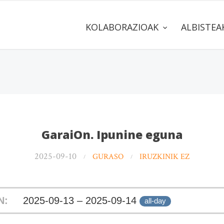
KOLABORAZIOAK
ALBISTE
GaraiOn. Ipunine eguna
2025-09-10
GURASO
IRUZKINIK EZ
N:
2025-09-13 – 2025-09-14
all-day