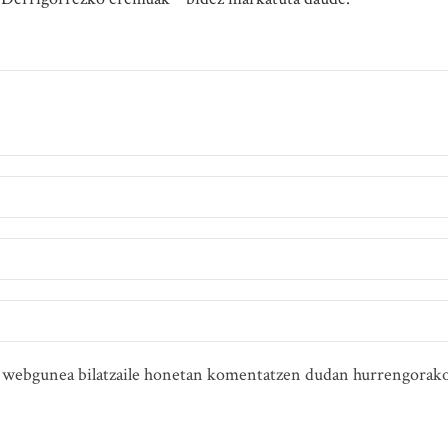
ta webgunea bilatzaile honetan komentatzen dudan hurrengorako