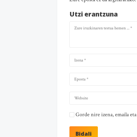
Utzi erantzuna
Gorde nire izena, emaila e