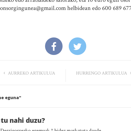
aionsorgingunea@gmail.com helbidean edo 600 689 67
AURREKO ARTIKULUA
HURRENGO ARTIKULUA
ine eguna"
atu nahi duzu?
. Derrigorrezko eremuak * bidez markatuta daude.