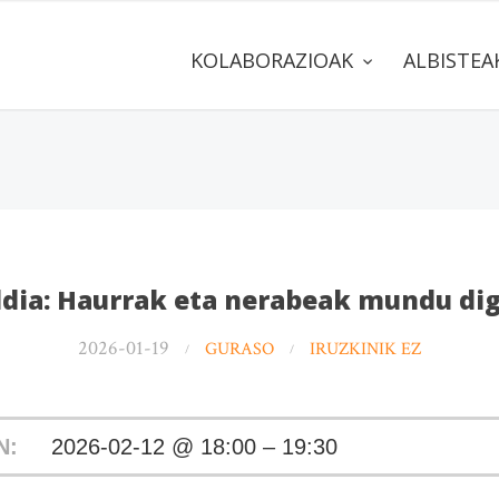
KOLABORAZIOAK
ALBISTE
ldia: Haurrak eta nerabeak mundu dig
2026-01-19
GURASO
IRUZKINIK EZ
N:
2026-02-12 @ 18:00 – 19:30