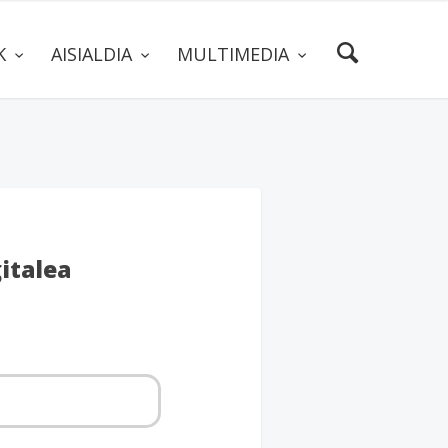
AK
AISIALDIA
MULTIMEDIA
italea