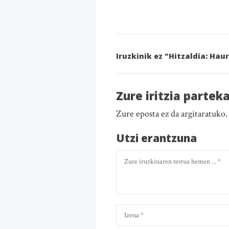
Iruzkinik ez "Hitzaldia: Ha
Zure iritzia partek
Zure eposta ez da argitaratuko
Utzi erantzuna