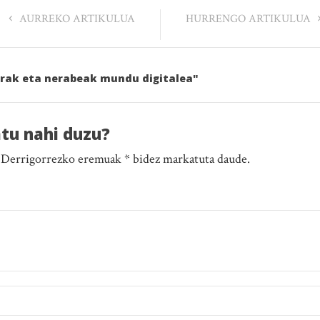
AURREKO ARTIKULUA
HURRENGO ARTIKULUA
urrak eta nerabeak mundu digitalea"
atu nahi duzu?
. Derrigorrezko eremuak * bidez markatuta daude.