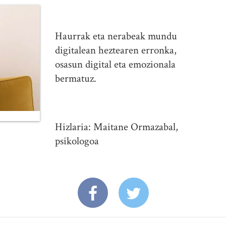
Haurrak eta nerabeak mundu
digitalean heztearen erronka,
osasun digital eta emozionala
bermatuz.
Hizlaria: Maitane Ormazabal,
psikologoa