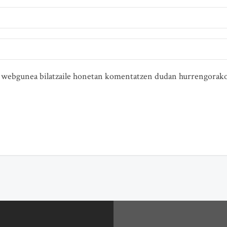
ta webgunea bilatzaile honetan komentatzen dudan hurrengorako