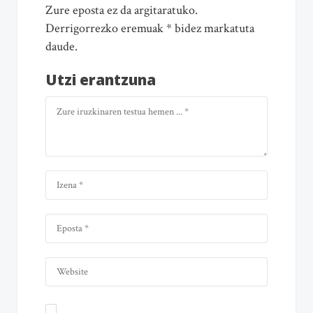
Zure eposta ez da argitaratuko.
Derrigorrezko eremuak * bidez markatuta
daude.
Utzi erantzuna