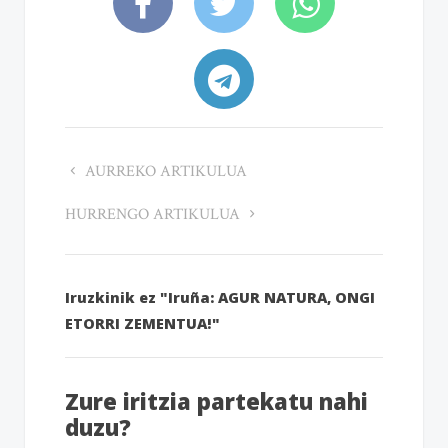
AURREKO ARTIKULUA
HURRENGO ARTIKULUA
Iruzkinik ez "Iruña: AGUR NATURA, ONGI
ETORRI ZEMENTUA!"
Zure iritzia partekatu nahi
duzu?