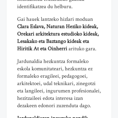
identifikatzea du helburu.
Gai hauek lantzeko hizlari moduan
Clara Eslava, Naturan Heziko kideak,
Orekari arkitektura estudioko kideak,
Lesakako eta Baztango kideak eta
Hiritik At eta Oinherri
arituko gara.
Jardunaldia hezkuntza formaleko
eskola komunitateari, hezkuntza ez
formaleko eragileei, pedagogoei,
arkitektoei, udal teknikari, zinegotzi
eta langileei, ingurumen profesionalei,
hezitzaileei edota interesa izan
dezakeen edonori zuzenduta dago.