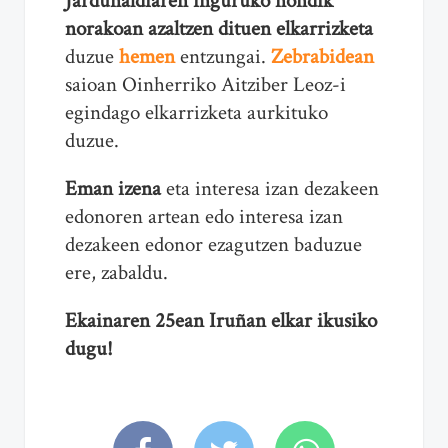
Jardunaldiaren inguruko nondik
norakoan azaltzen dituen elkarrizketa
duzue
hemen
entzungai.
Zebrabidean
saioan Oinherriko Aitziber Leoz-i
egindago elkarrizketa aurkituko
duzue.
Eman izena
eta interesa izan dezakeen
edonoren artean edo interesa izan
dezakeen edonor ezagutzen baduzue
ere, zabaldu.
Ekainaren 25ean Iruñan elkar ikusiko
dugu!