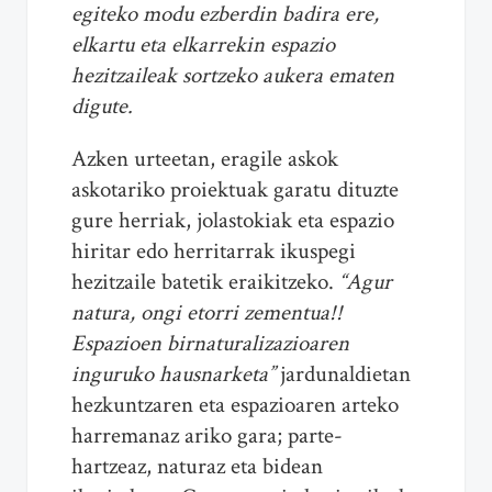
egiteko modu ezberdin badira ere,
elkartu eta elkarrekin espazio
hezitzaileak sortzeko aukera ematen
digute.
Azken urteetan, eragile askok
askotariko proiektuak garatu dituzte
gure herriak, jolastokiak eta espazio
hiritar edo herritarrak ikuspegi
hezitzaile batetik eraikitzeko.
“Agur
natura, ongi etorri zementua!!
Espazioen birnaturalizazioaren
inguruko hausnarketa”
jardunaldietan
hezkuntzaren eta espazioaren arteko
harremanaz ariko gara; parte-
hartzeaz, naturaz eta bidean