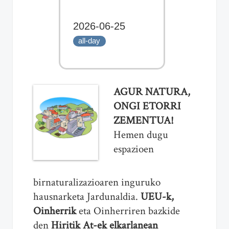
2026-06-25
all-day
AGUR NATURA,
ONGI ETORRI
ZEMENTUA!
Hemen dugu
espazioen
birnaturalizazioaren inguruko
hausnarketa Jardunaldia.
UEU-k,
Oinherrik
eta Oinherriren bazkide
den
Hiritik At-ek elkarlanean