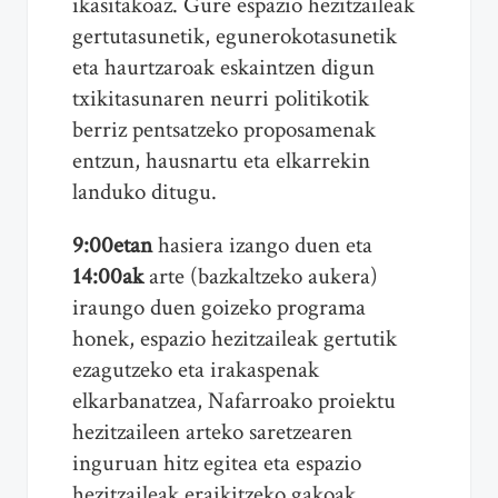
ikasitakoaz. Gure espazio hezitzaileak
gertutasunetik, egunerokotasunetik
eta haurtzaroak eskaintzen digun
txikitasunaren neurri politikotik
berriz pentsatzeko proposamenak
entzun, hausnartu eta elkarrekin
landuko ditugu.
9:00etan
hasiera izango duen eta
14:00ak
arte (bazkaltzeko aukera)
iraungo duen goizeko programa
honek, espazio hezitzaileak gertutik
ezagutzeko eta irakaspenak
elkarbanatzea, Nafarroako proiektu
hezitzaileen arteko saretzearen
inguruan hitz egitea eta espazio
hezitzaileak eraikitzeko gakoak