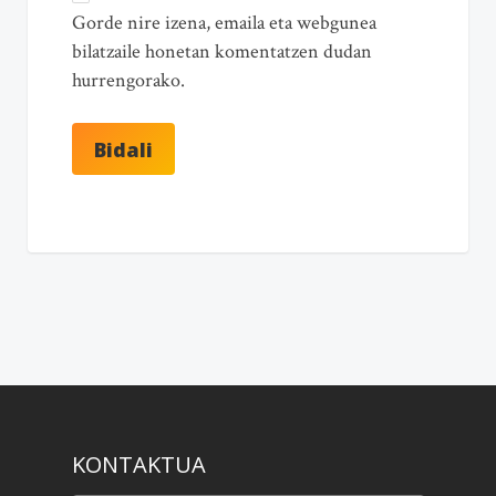
Gorde nire izena, emaila eta webgunea
bilatzaile honetan komentatzen dudan
hurrengorako.
KONTAKTUA