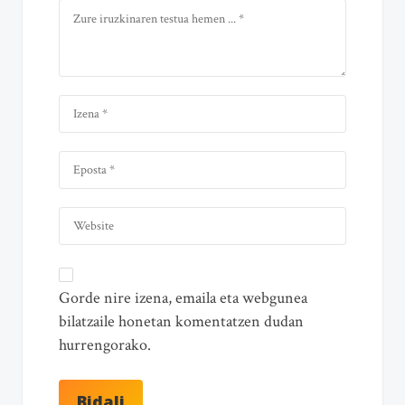
Gorde nire izena, emaila eta webgunea
bilatzaile honetan komentatzen dudan
hurrengorako.