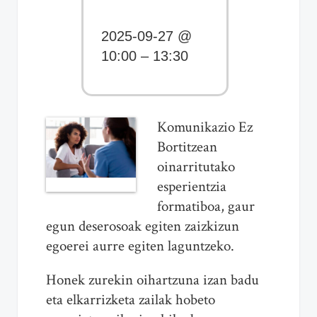
2025-09-27 @
10:00 – 13:30
Komunikazio Ez
Bortitzean
oinarritutako
esperientzia
formatiboa, gaur
egun deserosoak egiten zaizkizun
egoerei aurre egiten laguntzeko.
Honek zurekin oihartzuna izan badu
eta elkarrizketa zailak hobeto