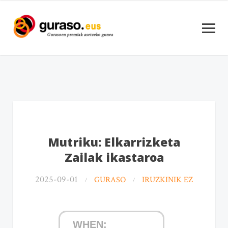
Mutriku: Elkarrizketa
Zailak ikastaroa
2025-09-01
GURASO
IRUZKINIK EZ
WHEN: