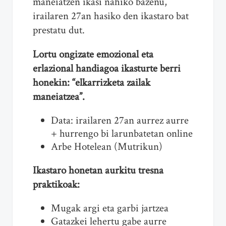
maneiatzen ikasi nahiko bazenu,
irailaren 27an hasiko den ikastaro bat
prestatu dut.
Lortu ongizate emozional eta
erlazional handiagoa ikasturte berri
honekin: “elkarrizketa zailak
maneiatzea”.
Data: irailaren 27an aurrez aurre
+ hurrengo bi larunbatetan online
Arbe Hotelean (Mutrikun)
Ikastaro honetan aurkitu tresna
praktikoak:
Mugak argi eta garbi jartzea
Gatazkei lehertu gabe aurre