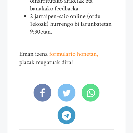
oinarritutako ariketak eta
banakako feedbacka.
2 jarraipen-saio online (ordu
1ekoak) hurrengo bi larunbatetan
9:30etan.
Eman izena
formulario honetan,
plazak mugatuak dira!