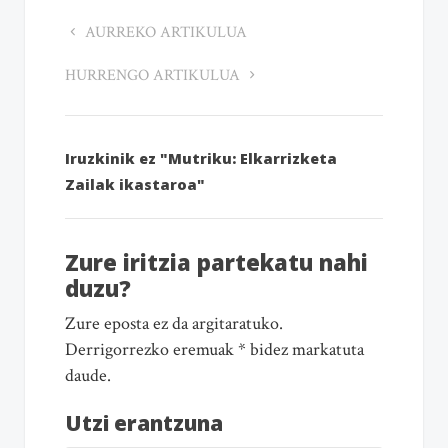
AURREKO ARTIKULUA
HURRENGO ARTIKULUA
Iruzkinik ez "Mutriku: Elkarrizketa
Zailak ikastaroa"
Zure iritzia partekatu nahi
duzu?
Zure eposta ez da argitaratuko.
Derrigorrezko eremuak * bidez markatuta
daude.
Utzi erantzuna