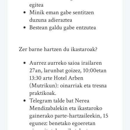
egitea
Minik eman gabe sentitzen
duzuna adieraztea
Bestean galdu gabe entzutea
Zer barne hartzen du ikastaroak?
Aurrez aurreko saioa irailaren
27an, larunbat goizez, 10:00etan
13:30 arte Hotel Arben
(Mutrikun): oinarriak eta tresna
praktikoak.
Telegram talde bat Nerea
Mendizabalekin eta ikastaroko
gainerako parte-hartzaileekin, 15
egunez: benetako egoeretan