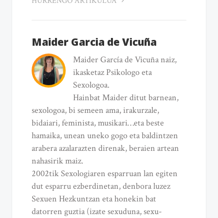
HURRENGO ARTIKULUA
Maider Garcia de Vicuña
Maider García de Vicuña naiz,
ikasketaz Psikologo eta
Sexologoa.
Hainbat Maider ditut barnean,
sexologoa, bi semeen ama, irakurzale,
bidaiari, feminista, musikari…eta beste
hamaika, unean uneko gogo eta baldintzen
arabera azalarazten direnak, beraien artean
nahasirik maiz.
2002tik Sexologiaren esparruan lan egiten
dut esparru ezberdinetan, denbora luzez
Sexuen Hezkuntzan eta honekin bat
datorren guztia (izate sexuduna, sexu-