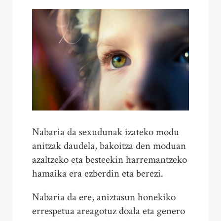
Nabaria da sexudunak izateko modu
anitzak daudela, bakoitza den moduan
azaltzeko eta besteekin harremantzeko
hamaika era ezberdin eta berezi.
Nabaria da ere, aniztasun honekiko
errespetua areagotuz doala eta genero