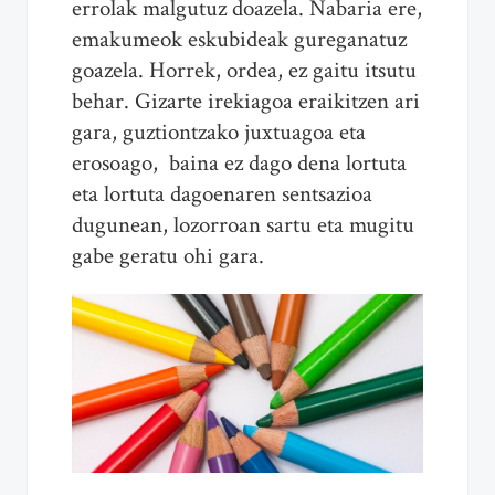
errolak malgutuz doazela. Nabaria ere,
emakumeok eskubideak gureganatuz
goazela. Horrek, ordea, ez gaitu itsutu
behar. Gizarte irekiagoa eraikitzen ari
gara, guztiontzako juxtuagoa eta
erosoago, baina ez dago dena lortuta
eta lortuta dagoenaren sentsazioa
dugunean, lozorroan sartu eta mugitu
gabe geratu ohi gara.