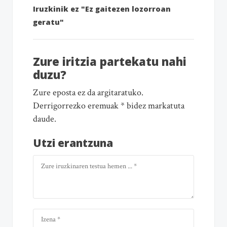
Iruzkinik ez "Ez gaitezen lozorroan
geratu"
Zure iritzia partekatu nahi
duzu?
Zure eposta ez da argitaratuko.
Derrigorrezko eremuak * bidez markatuta
daude.
Utzi erantzuna