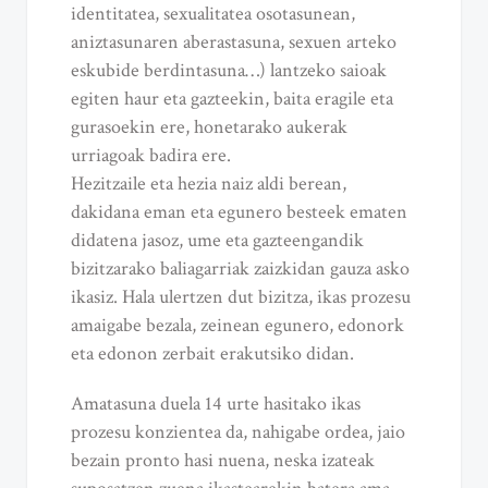
identitatea, sexualitatea osotasunean,
aniztasunaren aberastasuna, sexuen arteko
eskubide berdintasuna…) lantzeko saioak
egiten haur eta gazteekin, baita eragile eta
gurasoekin ere, honetarako aukerak
urriagoak badira ere.
Hezitzaile eta hezia naiz aldi berean,
dakidana eman eta egunero besteek ematen
didatena jasoz, ume eta gazteengandik
bizitzarako baliagarriak zaizkidan gauza asko
ikasiz. Hala ulertzen dut bizitza, ikas prozesu
amaigabe bezala, zeinean egunero, edonork
eta edonon zerbait erakutsiko didan.
Amatasuna duela 14 urte hasitako ikas
prozesu konzientea da, nahigabe ordea, jaio
bezain pronto hasi nuena, neska izateak