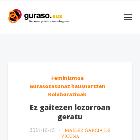
Feminismoa
Gurasotasunaz hausnartzen
Kolaborazioak
Ez gaitezen lozorroan
geratu
2021-10-15
MAIDER GARCIA DE
VICUÑA