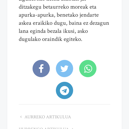
ditzakegu betaurreko moreak eta
apurka-apurka, benetako jendarte
askea eraikiko dugu, baina ez dezagun
lana eginda bezala ikusi, asko
dugulako oraindik egiteko.
AURREKO ARTIKULUA