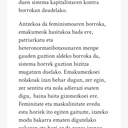
duen sistema kapitalistaren kontra
borrokan daudelako.
Antzekoa da feminismoaren borroka,
emakumeok hasitakoa bada ere,
patriarkatu eta
heteronormatibotasunaren menpe
gauden guztion aldeko borroka da,
sistema horrek guztion bizitza
mugatzen duelako. Emakumezkoei
nolakoak izan behar dugun, zer egin,
zer sentitu eta nola adierazi esaten
digu, baina baita gizonezkoei ere.
Feminitate eta maskulinitate eredu
estu horiek ito egiten gaituzte, izateko
modu bakarra ematen digutelako
aukeran eta hori ez da gurea izango,