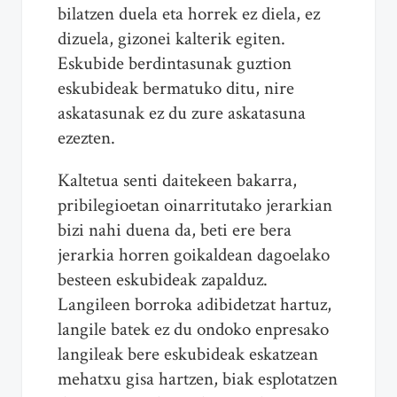
bilatzen duela eta horrek ez diela, ez
dizuela, gizonei kalterik egiten.
Eskubide berdintasunak guztion
eskubideak bermatuko ditu, nire
askatasunak ez du zure askatasuna
ezezten.
Kaltetua senti daitekeen bakarra,
pribilegioetan oinarritutako jerarkian
bizi nahi duena da, beti ere bera
jerarkia horren goikaldean dagoelako
besteen eskubideak zapalduz.
Langileen borroka adibidetzat hartuz,
langile batek ez du ondoko enpresako
langileak bere eskubideak eskatzean
mehatxu gisa hartzen, biak esplotatzen