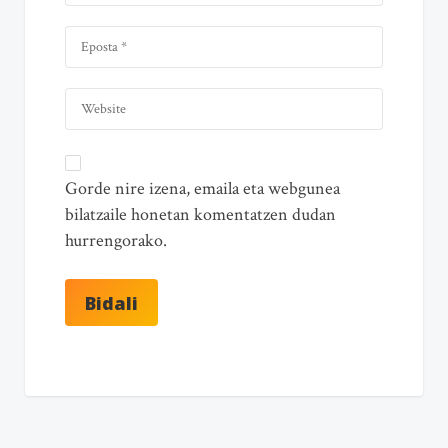
Gorde nire izena, emaila eta webgunea
bilatzaile honetan komentatzen dudan
hurrengorako.