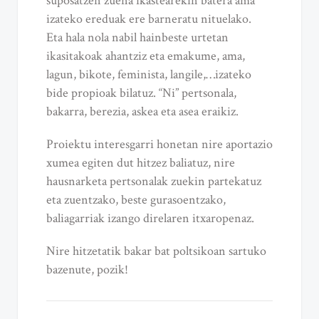
suposatzen zuena ikastearekin batera ama
izateko ereduak ere barneratu nituelako.
Eta hala nola nabil hainbeste urtetan
ikasitakoak ahantziz eta emakume, ama,
lagun, bikote, feminista, langile,…izateko
bide propioak bilatuz. “Ni” pertsonala,
bakarra, berezia, askea eta asea eraikiz.
Proiektu interesgarri honetan nire aportazio
xumea egiten dut hitzez baliatuz, nire
hausnarketa pertsonalak zuekin partekatuz
eta zuentzako, beste gurasoentzako,
baliagarriak izango direlaren itxaropenaz.
Nire hitzetatik bakar bat poltsikoan sartuko
bazenute, pozik!