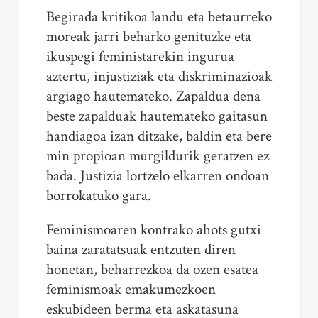
Begirada kritikoa landu eta betaurreko
moreak jarri beharko genituzke eta
ikuspegi feministarekin ingurua
aztertu, injustiziak eta diskriminazioak
argiago hautemateko. Zapaldua dena
beste zapalduak hautemateko gaitasun
handiagoa izan ditzake, baldin eta bere
min propioan murgildurik geratzen ez
bada. Justizia lortzelo elkarren ondoan
borrokatuko gara.
Feminismoaren kontrako ahots gutxi
baina zaratatsuak entzuten diren
honetan, beharrezkoa da ozen esatea
feminismoak emakumezkoen
eskubideen berma eta askatasuna