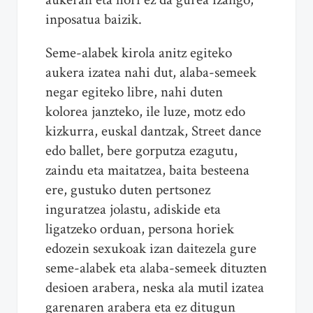
inposatua baizik.
Seme-alabek kirola anitz egiteko
aukera izatea nahi dut, alaba-semeek
negar egiteko libre, nahi duten
kolorea janzteko, ile luze, motz edo
kizkurra, euskal dantzak, Street dance
edo ballet, bere gorputza ezagutu,
zaindu eta maitatzea, baita besteena
ere, gustuko duten pertsonez
inguratzea jolastu, adiskide eta
ligatzeko orduan, persona horiek
edozein sexukoak izan daitezela gure
seme-alabek eta alaba-semeek dituzten
desioen arabera, neska ala mutil izatea
garenaren arabera eta ez ditugun