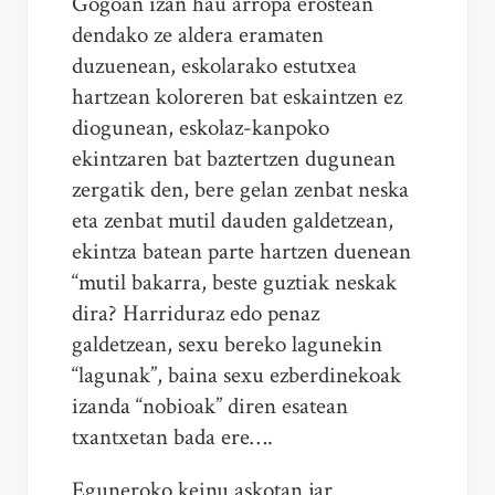
Gogoan izan hau arropa erostean
dendako ze aldera eramaten
duzuenean, eskolarako estutxea
hartzean koloreren bat eskaintzen ez
diogunean, eskolaz-kanpoko
ekintzaren bat baztertzen dugunean
zergatik den, bere gelan zenbat neska
eta zenbat mutil dauden galdetzean,
ekintza batean parte hartzen duenean
“mutil bakarra, beste guztiak neskak
dira? Harriduraz edo penaz
galdetzean, sexu bereko lagunekin
“lagunak”, baina sexu ezberdinekoak
izanda “nobioak” diren esatean
txantxetan bada ere….
Eguneroko keinu askotan jar