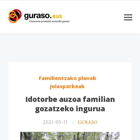
Familientzako planak
Jolasparkeak
Idotorbe auzoa familian
gozatzeko ingurua
2021-05-11
GURASO