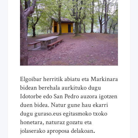
Elgoibar herritik abiatu eta Markinara
bidean berehala aurkituko dugu
Idotorbe edo San Pedro auzora igotzen
duen bidea. Natur gune hau ekarri
dugu guraso.eus egitasmoko txoko
honetara, naturaz gozatu eta
jolaserako aproposa delakoan
.