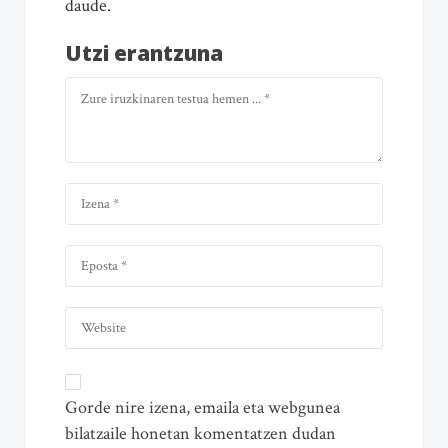
daude.
Utzi erantzuna
Gorde nire izena, emaila eta webgunea
bilatzaile honetan komentatzen dudan