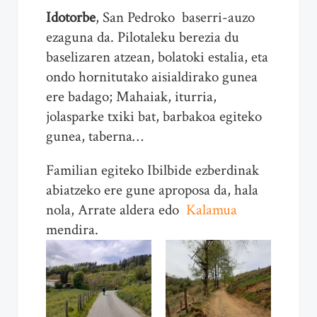
Idotorbe
, San Pedroko baserri-auzo
ezaguna da. Pilotaleku berezia du
baselizaren atzean, bolatoki estalia, eta
ondo hornitutako aisialdirako gunea
ere badago; Mahaiak, iturria,
jolasparke txiki bat, barbakoa egiteko
gunea, taberna…
Familian egiteko Ibilbide ezberdinak
abiatzeko ere gune aproposa da, hala
nola, Arrate aldera edo
Kalamua
mendira.