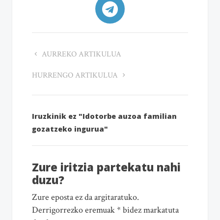
AURREKO ARTIKULUA
HURRENGO ARTIKULUA
Iruzkinik ez "Idotorbe auzoa familian
gozatzeko ingurua"
Zure iritzia partekatu nahi
duzu?
Zure eposta ez da argitaratuko.
Derrigorrezko eremuak * bidez markatuta