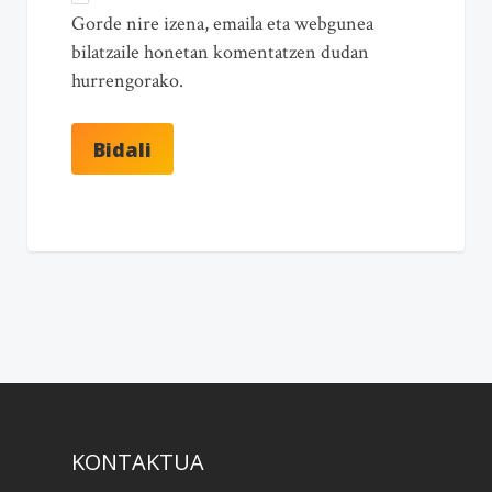
Gorde nire izena, emaila eta webgunea
bilatzaile honetan komentatzen dudan
hurrengorako.
KONTAKTUA