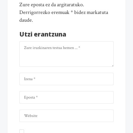
Zure eposta ez da argitaratuko.
Derrigorrezko eremuak * bidez markatuta
daude.
Utzi erantzuna