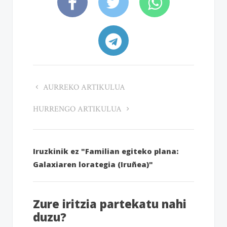
AURREKO ARTIKULUA
HURRENGO ARTIKULUA
Iruzkinik ez "Familian egiteko plana:
Galaxiaren lorategia (Iruñea)"
Zure iritzia partekatu nahi
duzu?