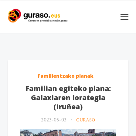
Familientzako planak
Familian egiteko plana:
Galaxiaren lorategia
(Iruñea)
2023-05-03
GURASO