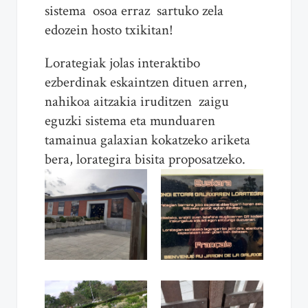
sistema osoa erraz sartuko zela
edozein hosto txikitan!
Lorategiak jolas interaktibo
ezberdinak eskaintzen dituen arren,
nahikoa aitzakia iruditzen zaigu
eguzki sistema eta munduaren
tamainua galaxian kokatzeko ariketa
bera, lorategira bisita proposatzeko.