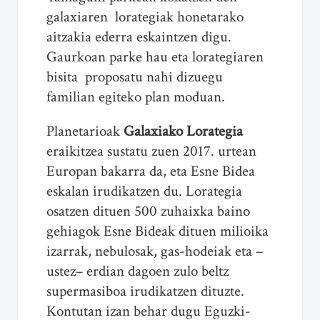
galaxiaren lorategiak honetarako
aitzakia ederra eskaintzen digu.
Gaurkoan parke hau eta lorategiaren
bisita proposatu nahi dizuegu
familian egiteko plan moduan.
Planetarioak
Galaxiako Lorategia
eraikitzea sustatu zuen 2017. urtean
Europan bakarra da, eta Esne Bidea
eskalan irudikatzen du. Lorategia
osatzen dituen 500 zuhaixka baino
gehiagok Esne Bideak dituen milioika
izarrak, nebulosak, gas-hodeiak eta –
ustez– erdian dagoen zulo beltz
supermasiboa irudikatzen dituzte.
Kontutan izan behar dugu Eguzki-