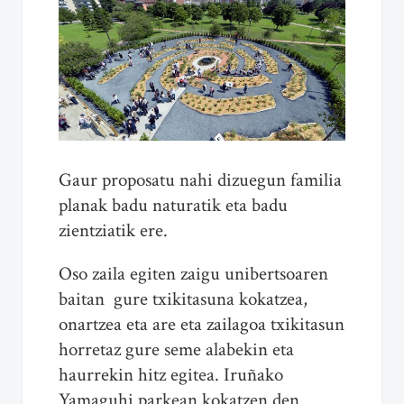
Gaur proposatu nahi dizuegun familia
planak badu naturatik eta badu
zientziatik ere.
Oso zaila egiten zaigu unibertsoaren
baitan gure txikitasuna kokatzea,
onartzea eta are eta zailagoa txikitasun
horretaz gure seme alabekin eta
haurrekin hitz egitea. Iruñako
Yamaguhi parkean kokatzen den