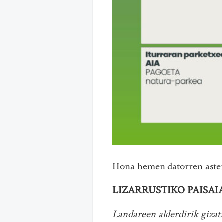
Hona hemen datorren aster
LIZARRUSTIKO PAISA
Landareen alderdirik gizati