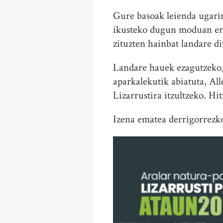
Gure basoak leienda ugarire
ikusteko dugun moduan erag
zituzten hainbat landare d
Landare hauek ezagutzeko, 
aparkalekutik abiatuta, Al
Lizarrustira itzultzeko. Hi
Izena ematea derrigorrezko