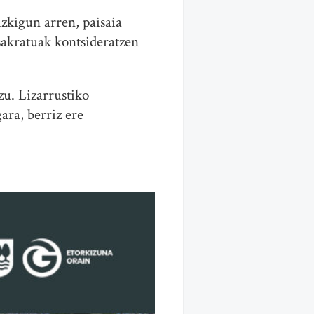
izkigun arren, paisaia
sakratuak kontsideratzen
zu. Lizarrustiko
ara, berriz ere