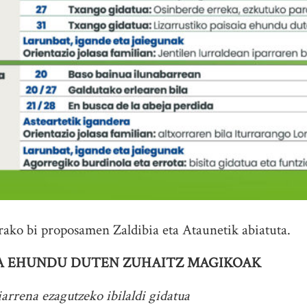
ako bi proposamen Zaldibia eta Ataunetik abiatuta.
IA EHUNDU DUTEN ZUHAITZ MAGIKOAK
arrena ezagutzeko ibilaldi gidatua