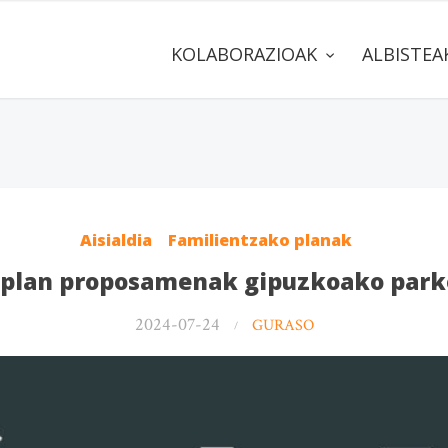
KOLABORAZIOAK
ALBISTE
Aisialdia
Familientzako planak
 plan proposamenak gipuzkoako park
2024-07-24
GURASO