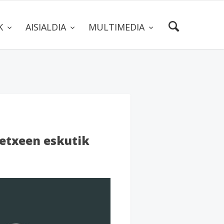
AK
AISIALDIA
MULTIMEDIA
etxeen eskutik