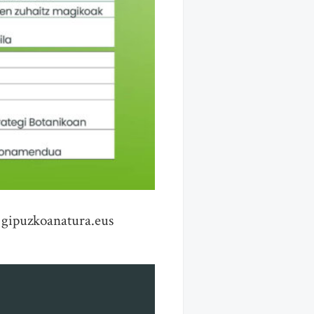
 gipuzkoanatura.eus