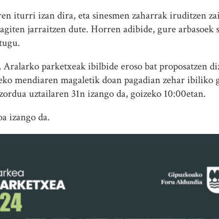
n iturri izan dira, eta sinesmen zaharrak iruditzen za
iten jarraitzen dute. Horren adibide, gure arbasoek 
itugu.
Aralarko parketxeak ibilbide eroso bat proposatzen di
leko mendiaren magaletik doan pagadian zehar ibiliko g
tzordua uztailaren 31n izango da, goizeko 10:00etan.
a izango da.