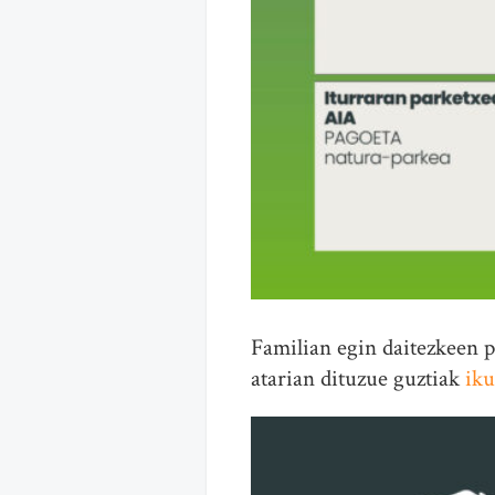
Familian egin daitezkeen 
atarian dituzue guztiak
iku