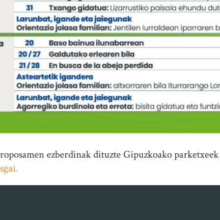
proposamen ezberdinak dituzte Gipuzkoako parketxeek
sgai.