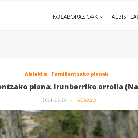
KOLABORAZIOAK
ALBISTE
Aisialdia
Familientzako planak
entzako plana: Irunberriko arroila (Na
2014-11-28
GURASO