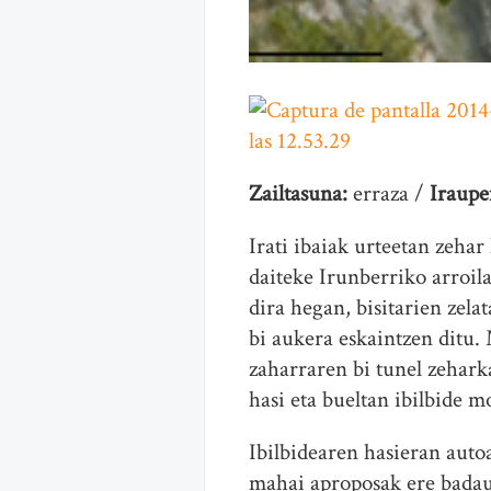
Zailtasuna:
erraza /
Iraupe
Irati ibaiak urteetan zehar
daiteke Irunberriko arroila
dira hegan, bisitarien zela
bi aukera eskaintzen ditu. 
zaharraren bi tunel zeharka
hasi eta bueltan ibilbide m
Ibilbidearen hasieran auto
mahai aproposak ere bada