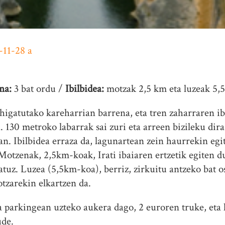
na:
3 bat ordu /
Ibilbidea:
motzak 2,5 km eta luzeak 5,
 higatutako kareharrian barrena, eta tren zaharraren ib
. 130 metroko labarrak sai zuri eta arreen bizileku dira 
tan. Ibilbidea erraza da, lagunartean zein haurrekin eg
Motzenak, 2,5km-koak, Irati ibaiaren ertzetik egiten du
tuz. Luzea (5,5km-koa), berriz, zirkuitu antzeko bat os
otzarekin elkartzen da.
a parkingean uzteko aukera dago, 2 euroren truke, eta
ude.