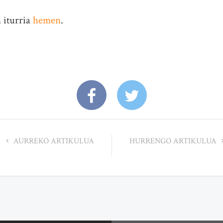
 iturria
hemen
.
AURREKO ARTIKULUA
HURRENGO ARTIKULUA