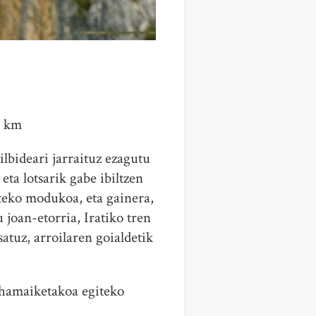
5 km
ilbideari jarraituz ezagutu
eta lotsarik gabe ibiltzen
iteko modukoa, eta gainera,
 joan-etorria, Iratiko tren
atuz, arroilaren goialdetik
 hamaiketakoa egiteko