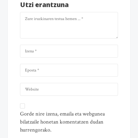
Utzi erantzuna
Gorde nire izena, emaila eta webgunea
bilatzaile honetan komentatzen dudan
hurrengorako.