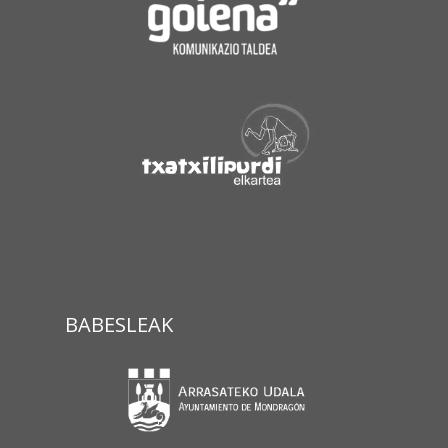
BABESLEAK