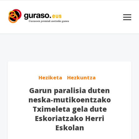
Heziketa
Hezkuntza
Garun paralisia duten
neska-mutikoentzako
Tximeleta gela dute
Eskoriatzako Herri
Eskolan