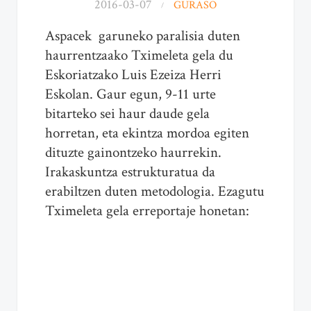
2016-03-07
GURASO
Aspacek garuneko paralisia duten
haurrentzaako Tximeleta gela du
Eskoriatzako Luis Ezeiza Herri
Eskolan. Gaur egun, 9-11 urte
bitarteko sei haur daude gela
horretan, eta ekintza mordoa egiten
dituzte gainontzeko haurrekin.
Irakaskuntza estrukturatua da
erabiltzen duten metodologia. Ezagutu
Tximeleta gela erreportaje honetan: