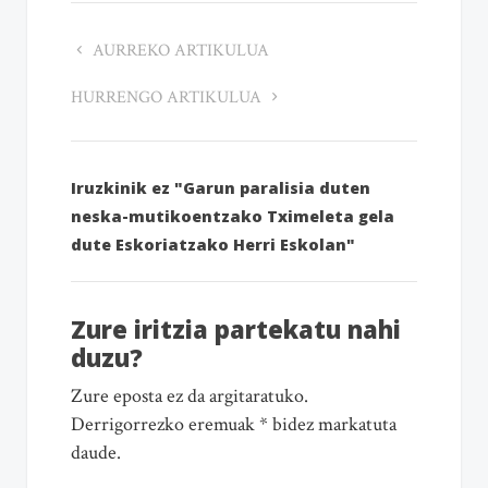
AURREKO ARTIKULUA
HURRENGO ARTIKULUA
Iruzkinik ez "Garun paralisia duten
neska-mutikoentzako Tximeleta gela
dute Eskoriatzako Herri Eskolan"
Zure iritzia partekatu nahi
duzu?
Zure eposta ez da argitaratuko.
Derrigorrezko eremuak * bidez markatuta
daude.