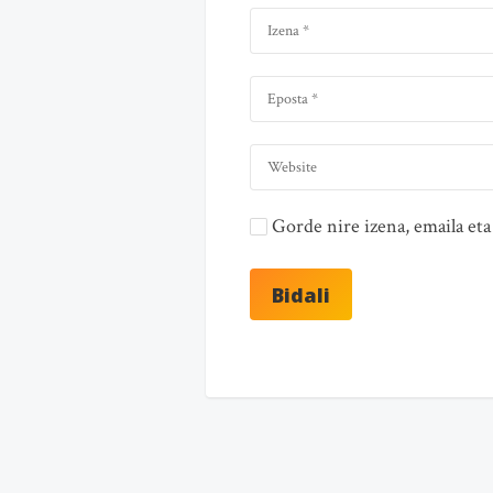
Gorde nire izena, emaila e