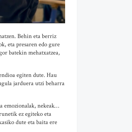
atzen. Behin eta berriz
ok, eta presaren edo gure
igor batekin mehatxatzea,
endioa egiten dute. Hau
ugula jarduera utzi beharra
era emozionalak, nekeak…
unetik ez egiteko eta
asiko dute eta baita ere