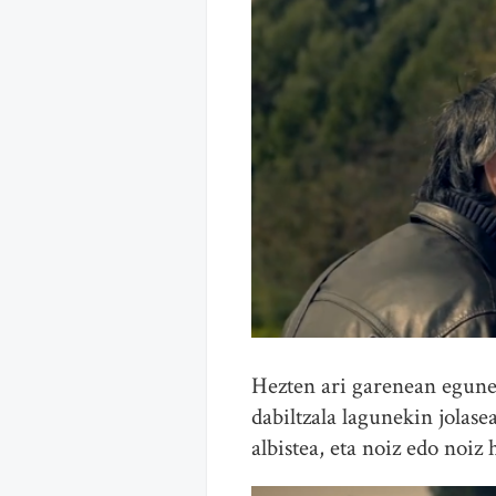
Hezten ari garenean egune
dabiltzala lagunekin jolas
albistea, eta noiz edo noiz