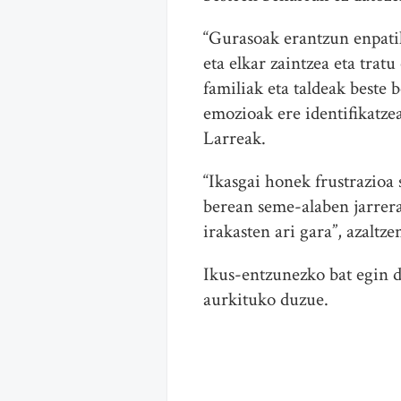
“Gurasoak erantzun enpatik
eta elkar zaintzea eta trat
familiak eta taldeak beste
emozioak ere identifikatzea
Larreak.
“Ikasgai honek frustrazioa
berean seme-alaben jarrer
irakasten ari gara”, azaltze
Ikus-entzunezko bat egin d
aurkituko duzue.