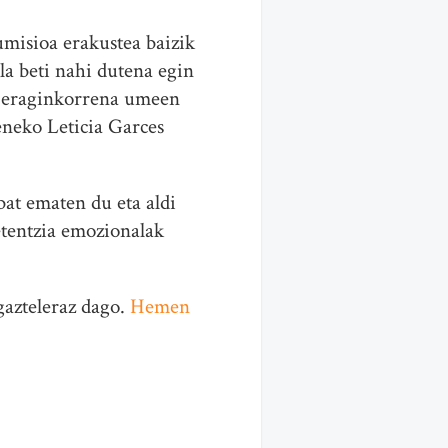
umisioa erakustea baizik
la beti nahi dutena egin
ik eraginkorrena umeen
neko Leticia Garces
bat ematen du eta aldi
tentzia emozionalak
gazteleraz dago.
Hemen