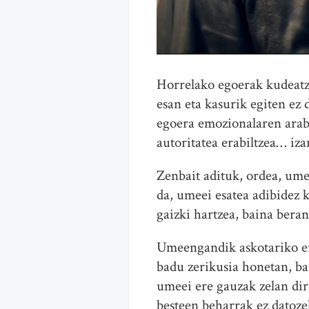
Horrelako egoerak kudeatz
esan eta kasurik egiten ez
egoera emozionalaren arabe
autoritatea erabiltzea… iz
Zenbait adituk, ordea, ume
da, umeei esatea adibidez k
gaizki hartzea, baina beran
Umeengandik askotariko er
badu zerikusia honetan, ba
umeei ere gauzak zelan dir
besteen beharrak ez datozel