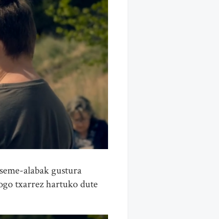
seme-alabak gustura
gogo txarrez hartuko dute