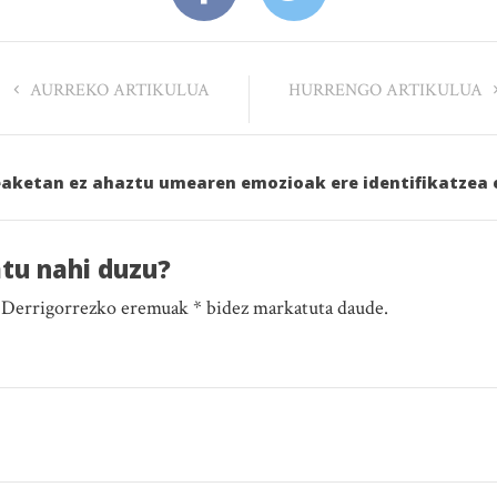
AURREKO ARTIKULUA
HURRENGO ARTIKULUA
eaketan ez ahaztu umearen emozioak ere identifikatzea 
atu nahi duzu?
. Derrigorrezko eremuak * bidez markatuta daude.