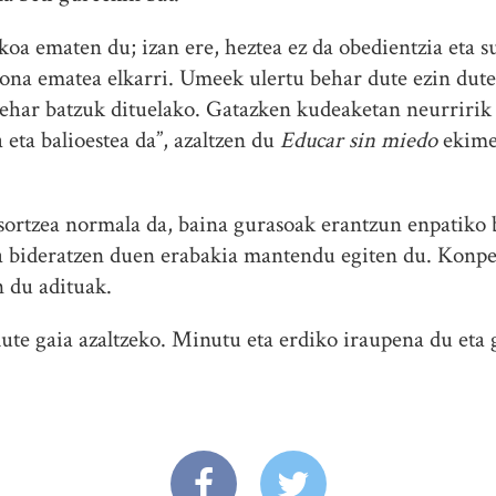
oa ematen du; izan ere, heztea ez da obedientzia eta s
u ona ematea elkarri. Umeek ulertu behar dute ezin dute
 behar batzuk dituelako. Gatazken kudeaketan neurrir
 eta balioestea da”, azaltzen du
Educar sin miedo
ekime
 sortzea normala da, baina gurasoak erantzun enpatiko 
a bideratzen duen erabakia mantendu egiten du. Konpe
n du adituak.
ute gaia azaltzeko. Minutu eta erdiko iraupena du eta 