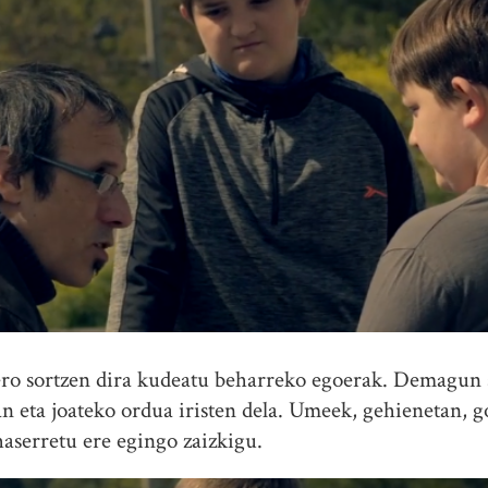
ro sortzen dira kudeatu beharreko egoerak. Demagun 
ean eta joateko ordua iristen dela. Umeek, gehienetan, 
 haserretu ere egingo zaizkigu.