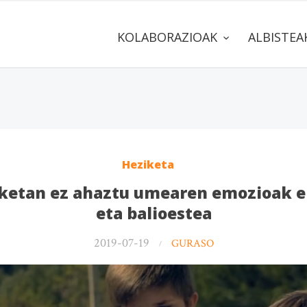
KOLABORAZIOAK
ALBISTE
Heziketa
etan ez ahaztu umearen emozioak er
eta balioestea
2019-07-19
GURASO