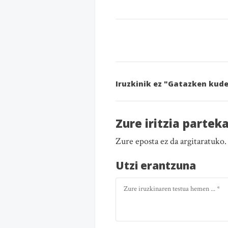
Iruzkinik ez "Gatazken kud
Zure iritzia partek
Zure eposta ez da argitaratuko
Utzi erantzuna