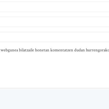
ta webgunea bilatzaile honetan komentatzen dudan hurrengorako