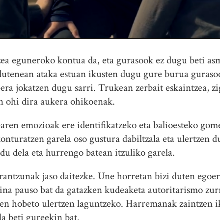
ea eguneroko kontua da, eta gurasook ez dugu beti asm
 dutenean ataka estuan ikusten dugu gure burua guraso
ra jokatzen dugu sarri. Trukean zerbait eskaintzea, z
an ohi dira aukera ohikoenak.
aren emozioak ere identifikatzeko eta balioesteko gom
onturatzen garela oso gustura dabiltzala eta ulertzen d
du dela eta hurrengo batean itzuliko garela.
antzunak jaso daitezke. Une horretan bizi duten ego
ina pauso bat da gatazken kudeaketa autoritarismo zurr
en hobeto ulertzen laguntzeko. Harremanak zaintzen ik
a beti gureekin bat.