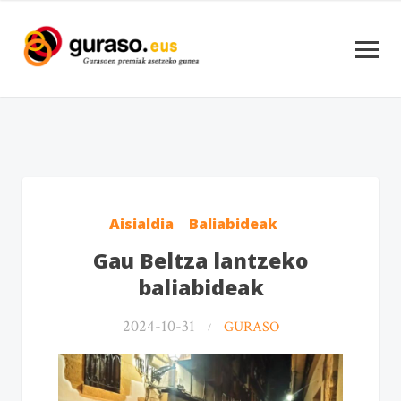
Aisialdia
Baliabideak
Gau Beltza lantzeko
baliabideak
2024-10-31
GURASO