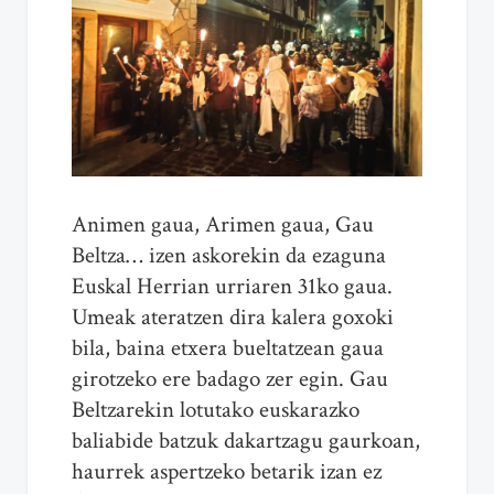
Animen gaua, Arimen gaua, Gau
Beltza… izen askorekin da ezaguna
Euskal Herrian urriaren 31ko gaua.
Umeak ateratzen dira kalera goxoki
bila, baina etxera bueltatzean gaua
girotzeko ere badago zer egin. Gau
Beltzarekin lotutako euskarazko
baliabide batzuk dakartzagu gaurkoan,
haurrek aspertzeko betarik izan ez