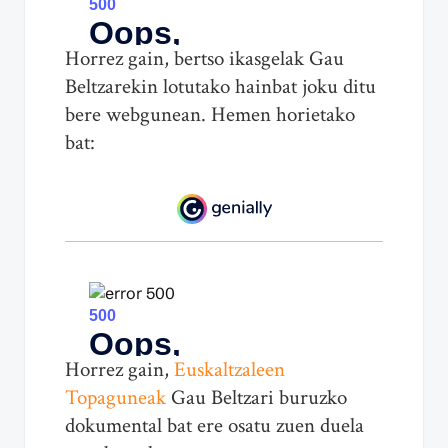
Horrez gain, bertso ikasgelak Gau
Beltzarekin lotutako hainbat joku ditu
bere webgunean. Hemen horietako
bat:
Horrez gain,
Euskaltzaleen
Topaguneak
Gau Beltzari buruzko
dokumental bat ere osatu zuen duela