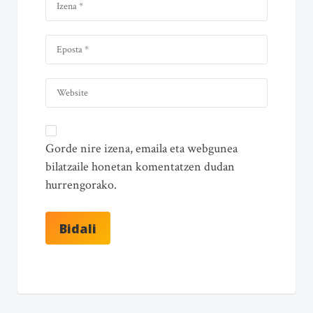
Gorde nire izena, emaila eta webgunea
bilatzaile honetan komentatzen dudan
hurrengorako.