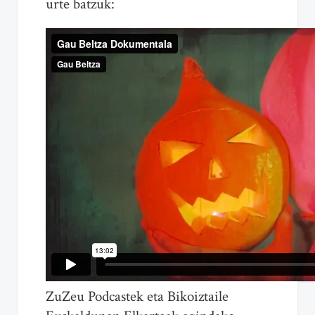
urte batzuk:
ZuZeu Podcastek eta Bikoiztaile