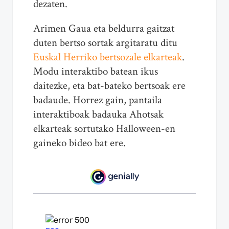
dezaten.
Arimen Gaua eta beldurra gaitzat
duten bertso sortak argitaratu ditu
Euskal Herriko bertsozale elkarteak
.
Modu interaktibo batean ikus
daitezke, eta bat-bateko bertsoak ere
badaude. Horrez gain, pantaila
interaktiboak badauka Ahotsak
elkarteak sortutako Halloween-en
gaineko bideo bat ere.