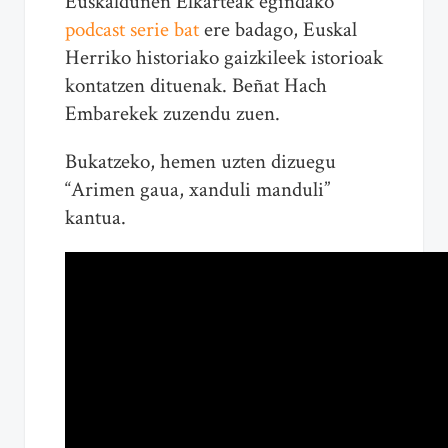
Euskaldunen Elkarteak egindako
podcast serie bat
ere badago, Euskal
Herriko historiako gaizkileek istorioak
kontatzen dituenak. Beñat Hach
Embarekek zuzendu zuen.
Bukatzeko, hemen uzten dizuegu
“Arimen gaua, xanduli manduli”
kantua.