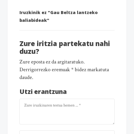
Iruzkinik ez "Gau Beltza lantzeko
baliabideak"
Zure iritzia partekatu nahi
duzu?
Zure eposta ez da argitaratuko.
Derrigorrezko eremuak * bidez markatuta
daude.
Utzi erantzuna