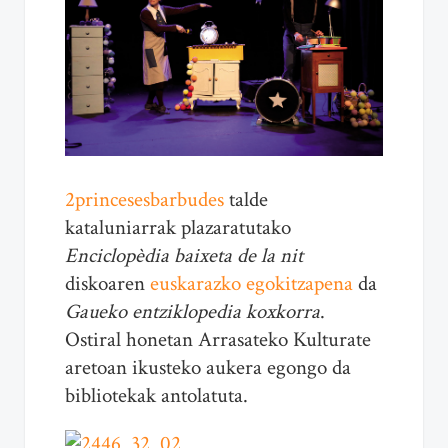
2princesesbarbudes
talde
kataluniarrak plazaratutako
Enciclopèdia baixeta de la nit
diskoaren
euskarazko egokitzapena
da
Gaueko entziklopedia koxkorra
.
Ostiral honetan Arrasateko Kulturate
aretoan ikusteko aukera egongo da
bibliotekak antolatuta.