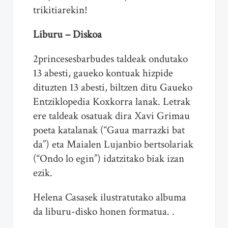
trikitiarekin!
Liburu – Diskoa
2princesesbarbudes taldeak ondutako
13 abesti, gaueko kontuak hizpide
dituzten 13 abesti, biltzen ditu Gaueko
Entziklopedia Koxkorra lanak. Letrak
ere taldeak osatuak dira Xavi Grimau
poeta katalanak (“Gaua marrazki bat
da”) eta Maialen Lujanbio bertsolariak
(“Ondo lo egin”) idatzitako biak izan
ezik.
Helena Casasek ilustratutako albuma
da liburu-disko honen formatua. .