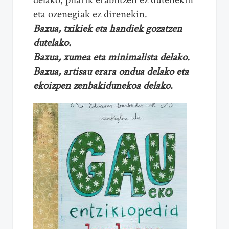
eta ozenegiak ez direnekin.
Baxua, txikiek eta handiek gozatzen
dutelako.
Baxua, xumea eta minimalista delako.
Baxua, artisau erara ondua delako eta
ekoizpen zenbakidunekoa delako.