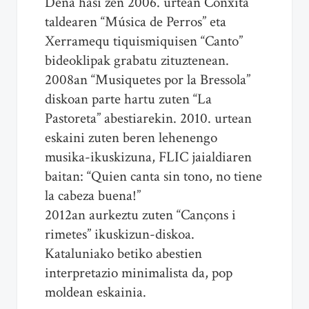
Dena hasi zen 2006. urtean Conxita
taldearen “Música de Perros” eta
Xerramequ tiquismiquisen “Canto”
bideoklipak grabatu zituztenean.
2008an “Musiquetes por la Bressola”
diskoan parte hartu zuten “La
Pastoreta” abestiarekin. 2010. urtean
eskaini zuten beren lehenengo
musika-ikuskizuna, FLIC jaialdiaren
baitan: “Quien canta sin tono, no tiene
la cabeza buena!”
2012an aurkeztu zuten “Cançons i
rimetes” ikuskizun-diskoa.
Kataluniako betiko abestien
interpretazio minimalista da, pop
moldean eskainia.