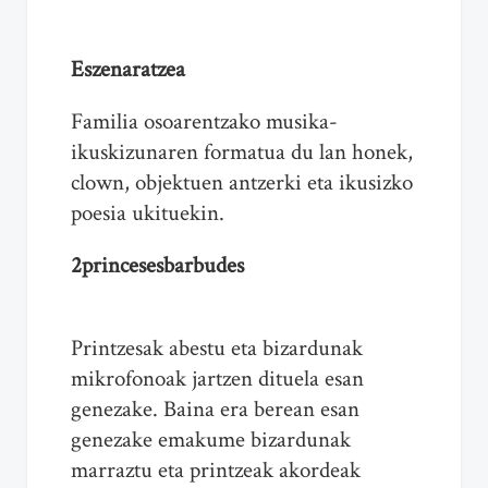
Eszenaratzea
Familia osoarentzako musika-
ikuskizunaren formatua du lan honek,
clown, objektuen antzerki eta ikusizko
poesia ukituekin.
2princesesbarbudes
Printzesak abestu eta bizardunak
mikrofonoak jartzen dituela esan
genezake. Baina era berean esan
genezake emakume bizardunak
marraztu eta printzeak akordeak