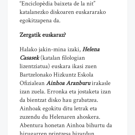
“Enciclopèdia baixeta de la nit”
katalanezko diskoaren euskararako
egokitzapena da.
Zergatik euskaraz?
Halako jakin-mina izaki,
Helena
Casasek
(katalan filologian
lizentziatua) euskara ikasi zuen
Bartzelonako Hizkuntz Eskola
Ofizialean
Ainhoa Aranburu
irakasle
izan zuela. Erronka eta jostaketa izan
da bientzat disko hau grabatzea.
Ainhoak egokitu ditu letrak eta
zuzendu du Helenaren ahoskera.
Abentura honetan Ainhoa bihurtu da
hirugarren printzesa bizardun.