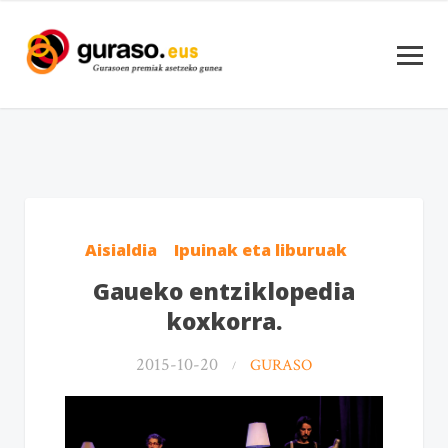
Aisialdia
Ipuinak eta liburuak
Gaueko entziklopedia
koxkorra.
2015-10-20
GURASO