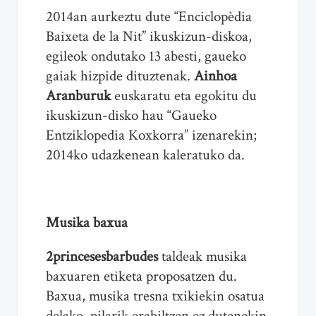
2014an aurkeztu dute “Enciclopèdia
Baixeta de la Nit” ikuskizun-diskoa,
egileok ondutako 13 abesti, gaueko
gaiak hizpide dituztenak.
Ainhoa
Aranburuk
euskaratu eta egokitu du
ikuskizun-disko hau “Gaueko
Entziklopedia Koxkorra” izenarekin;
2014ko udazkenean kaleratuko da.
Musika baxua
2princesesbarbudes
taldeak musika
baxuaren etiketa proposatzen du.
Baxua, musika tresna txikiekin osatua
delako, pilarik erabiltzen ez dutenekin