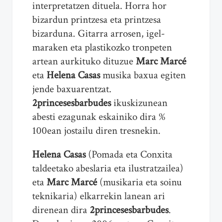
interpretatzen dituela. Horra hor
bizardun printzesa eta printzesa
bizarduna. Gitarra arrosen, igel-
maraken eta plastikozko tronpeten
artean aurkituko dituzue
Marc Marcé
eta
Helena Casas
musika baxua egiten
jende baxuarentzat.
2princesesbarbudes
ikuskizunean
abesti ezagunak eskainiko dira %
100ean jostailu diren tresnekin.
Helena Casas
(Pomada eta Conxita
taldeetako abeslaria eta ilustratzailea)
eta
Marc Marcé
(musikaria eta soinu
teknikaria) elkarrekin lanean ari
direnean dira
2princesesbarbudes
.