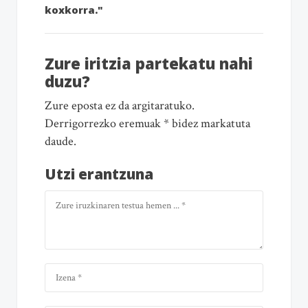
koxkorra."
Zure iritzia partekatu nahi
duzu?
Zure eposta ez da argitaratuko.
Derrigorrezko eremuak * bidez markatuta
daude.
Utzi erantzuna