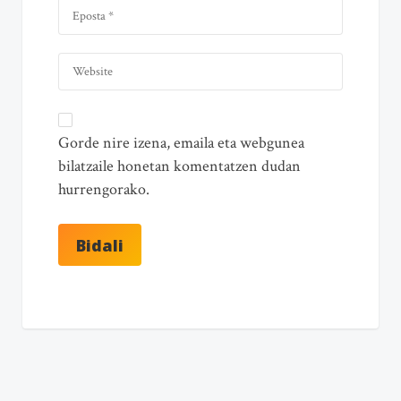
Gorde nire izena, emaila eta webgunea
bilatzaile honetan komentatzen dudan
hurrengorako.