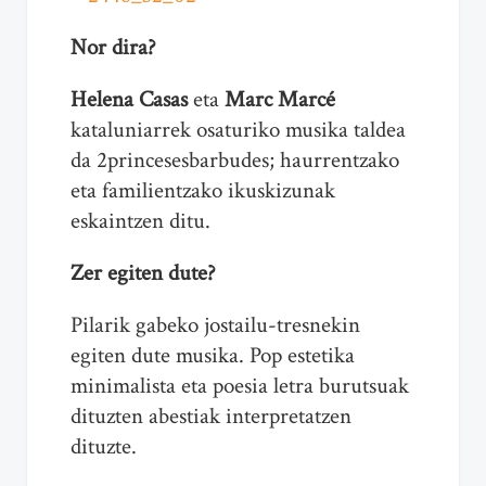
Nor dira?
Helena Casas
eta
Marc Marcé
kataluniarrek osaturiko musika taldea
da 2princesesbarbudes; haurrentzako
eta familientzako ikuskizunak
eskaintzen ditu.
Zer egiten dute?
Pilarik gabeko jostailu-tresnekin
egiten dute musika. Pop estetika
minimalista eta poesia letra burutsuak
dituzten abestiak interpretatzen
dituzte.