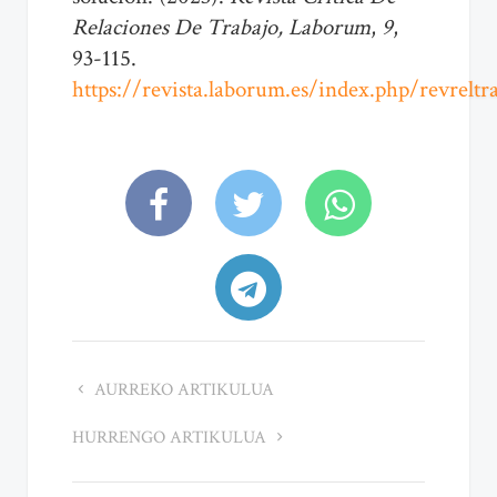
Relaciones De Trabajo, Laborum
,
9
,
93-115.
https://revista.laborum.es/index.php/revreltr
AURREKO ARTIKULUA
HURRENGO ARTIKULUA