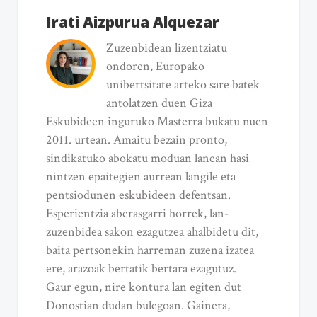
Irati Aizpurua Alquezar
Zuzenbidean lizentziatu
ondoren, Europako
unibertsitate arteko sare batek
antolatzen duen Giza
Eskubideen inguruko Masterra bukatu nuen
2011. urtean. Amaitu bezain pronto,
sindikatuko abokatu moduan lanean hasi
nintzen epaitegien aurrean langile eta
pentsiodunen eskubideen defentsan.
Esperientzia aberasgarri horrek, lan-
zuzenbidea sakon ezagutzea ahalbidetu dit,
baita pertsonekin harreman zuzena izatea
ere, arazoak bertatik bertara ezagutuz.
Gaur egun, nire kontura lan egiten dut
Donostian dudan bulegoan. Gainera,