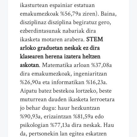
ikasturtean espainiar estatuan
emakumezkoak %56,79a ziren). Baina,
disziplinaz disziplina begiratuz gero,
ezberdintasunak nabariak dira
ikasketa motaren arabera.
STEM
arloko graduetan neskak ez dira
klasearen herena izatera heltzen
askotan
. Matematika arloan %37,08a
dira emakumezkoak, ingeniaritzan
%26,90a eta informatikan %16,23a.
Aipatu batez bestekoa lortzeko, beste
muturrean dauden ikasketa lerroetara
jo behar dugu: haur hezkuntzan
%90,93a, erizaintzan %81,59a edo
psikologian %77,13a dira neskak. Hau
da, pertsonekin lan egitea eskatzen