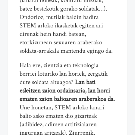
(lanaldi hobeak, kontratu finkoak,
batez bestekotik gorako soldatak…).
Ondorioz, mutilak baldin badira
STEM arloko ikasketak egiten ari
direnak hein handi batean,
etorkizunean sexuaren araberako
soldata-arrakala mantendu egingo da.
Hala ere, zientzia eta teknologia
berriei loturiko lan horiek, zergatik
dute soldata altuagoa?
Lan bati
esleitzen zaion ordainsaria, lan horri
ematen zaion balioaren araberakoa da.
Une honetan, STEM arloko lanari
balio asko ematen dio gizarteak
(adibidez, adimen artifizialaren
inguruan aritzeak). Ziurrenik,