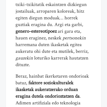
txiki-txikitatik eskaintzen dizkiegun
jostailuak, arroparen koloreak, hitz
egiten diegun moduak… horrek
guztiak eragina du. Argi eta garbi,
genero-estereotipoez
ari gara eta,
hauen eraginez, neskek
pertsonekin
harremana duten ikasketak egitea
aukeratu ohi dute eta mutilek, berriz,
gauzekin
loturiko karrerak hautatzen
dituzte.
Beraz, hainbat ikerketaren ondorioak
batuz,
faktore soziokulturalek
ikasketak aukeratzerako orduan
eragina dutela ondorioztatzen da
.
Adimen artifiziala edo teknologia