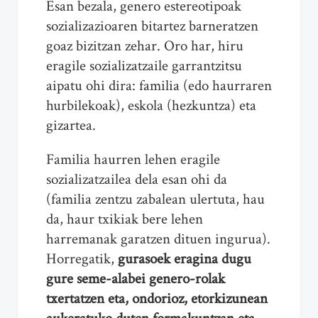
Esan bezala, genero estereotipoak
sozializazioaren bitartez barneratzen
goaz bizitzan zehar. Oro har, hiru
eragile sozializatzaile garrantzitsu
aipatu ohi dira: familia (edo haurraren
hurbilekoak), eskola (hezkuntza) eta
gizartea.
Familia haurren lehen eragile
sozializatzailea dela esan ohi da
(familia zentzu zabalean ulertuta, hau
da, haur txikiak bere lehen
harremanak garatzen dituen ingurua).
Horregatik,
gurasoek eragina dugu
gure seme-alabei genero-rolak
txertatzen eta, ondorioz, etorkizunean