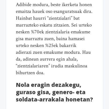
Adibide modura, beste ikerketa honen
emaitza hauek oso esanguratsuak dira.
Hainbat haurri “zientzialari” bat
marrazteko eskatu zitzaien. Sei urteko
nesken %70ek zientzialaria emakume
gisa marraztu zuen, baina hamasei
urteko nesken %25ek bakarrik
adierazi zuen emakume modura. Hau
da, adinean aurrera egin ahala,
“zientzialariaren” irudia maskulinoa
bihurtzen doa.
Nola eragin dezakegu,
guraso gisa, genero- eta
soldata-arrakala honetan?