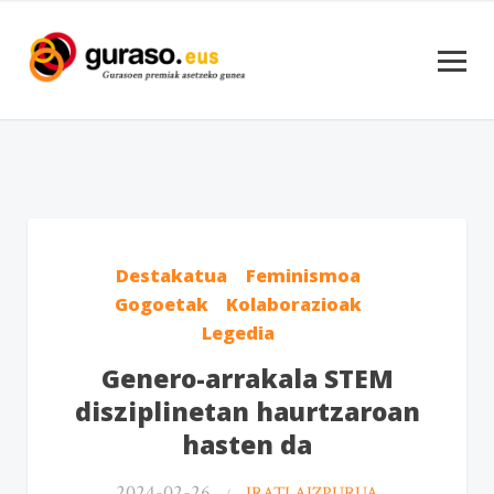
Destakatua
Feminismoa
Gogoetak
Kolaborazioak
Legedia
Genero-arrakala STEM
disziplinetan haurtzaroan
hasten da
2024-02-26
IRATI AIZPURUA