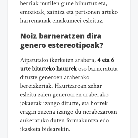
berriak mutilen gune bihurtuz eta,
emozioak, zaintza eta pertsonen arteko
harremanak emakumeei esleituz.
Noiz barneratzen dira
genero estereotipoak?
Aipatutako ikerketen arabera,
4 eta 6
urte bitarteko haurrek
oso barneratuta
dituzte generoen araberako
bereizkeriak. Haurtzaroan zehar
esleitu zaien generoaren araberako
jokaerak izango dituzte, eta horrek
eragin zuzena izango du nerabezaroan
aukeratuko duten formakuntza edo
ikasketa bidearekin.