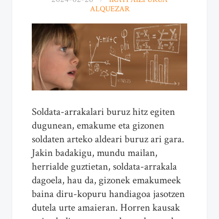
ALQUEZAR
Soldata-arrakalari buruz hitz egiten
dugunean, emakume eta gizonen
soldaten arteko aldeari buruz ari gara.
Jakin badakigu, mundu mailan,
herrialde guztietan, soldata-arrakala
dagoela, hau da, gizonek emakumeek
baina diru-kopuru handiagoa jasotzen
dutela urte amaieran. Horren kausak