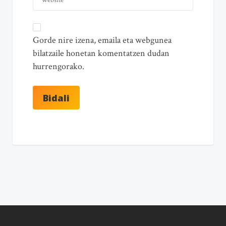
Gorde nire izena, emaila eta webgunea
bilatzaile honetan komentatzen dudan
hurrengorako.