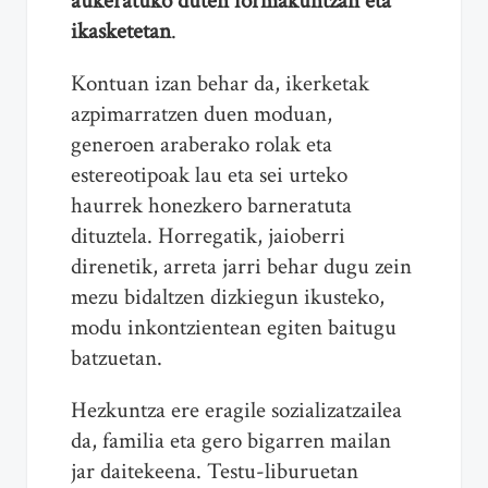
aukeratuko duten formakuntzan eta
ikasketetan
.
Kontuan izan behar da, ikerketak
azpimarratzen duen moduan,
generoen araberako rolak eta
estereotipoak lau eta sei urteko
haurrek honezkero barneratuta
dituztela. Horregatik, jaioberri
direnetik, arreta jarri behar dugu zein
mezu bidaltzen dizkiegun ikusteko,
modu inkontzientean egiten baitugu
batzuetan.
Hezkuntza ere eragile sozializatzailea
da, familia eta gero bigarren mailan
jar daitekeena. Testu-liburuetan