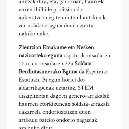
anitzak dira, eta, gaurkoan, haurrek
euren ibilbide profesionala
aukeratzean egiten duten hautaketak
zer nolako eragina duen aztertu
nahiko nuke.
Zientzian Emakume eta Nesken
nazioarteko eguna
ospatu da otsailaren
11an, eta otsailaren 22a
Soldata
Berdintasunerako Eguna
da Espainiar
Estatuan. Bi egun horietako
aldarrikapenak uztartuz, STEM
disziplinetan dagoen genero-arrakalak
haurren etorkizunean soldata-arrakala
dakarrela ondorioztatzen duen
artikulu bateko ondorio nagusiak
azalduko ditut.