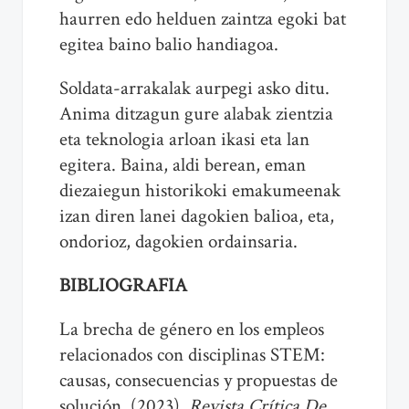
haurren edo helduen zaintza egoki bat
egitea baino balio handiagoa.
Soldata-arrakalak aurpegi asko ditu.
Anima ditzagun gure alabak zientzia
eta teknologia arloan ikasi eta lan
egitera. Baina, aldi berean, eman
diezaiegun historikoki emakumeenak
izan diren lanei dagokien balioa, eta,
ondorioz, dagokien ordainsaria.
BIBLIOGRAFIA
La brecha de género en los empleos
relacionados con disciplinas STEM:
causas, consecuencias y propuestas de
solución. (2023).
Revista Crítica De