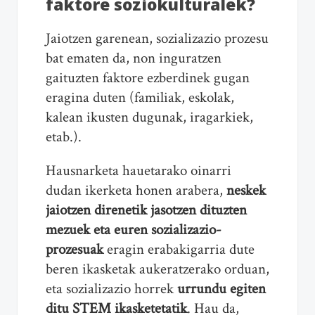
faktore soziokulturalek?
Jaiotzen garenean, sozializazio prozesu
bat ematen da, non inguratzen
gaituzten faktore ezberdinek gugan
eragina duten (familiak, eskolak,
kalean ikusten dugunak, iragarkiek,
etab.).
Hausnarketa hauetarako oinarri
dudan ikerketa honen arabera,
neskek
jaiotzen direnetik jasotzen dituzten
mezuek eta euren sozializazio-
prozesuak
eragin erabakigarria dute
beren ikasketak aukeratzerako orduan,
eta sozializazio horrek
urrundu egiten
ditu STEM ikasketetatik
. Hau da,