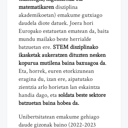
matematikaren
disziplina
akademikoetan) emakume gutxiago
daudela diote datuek. Joera hori
Europako estatuetan ematean da, baita
mundu mailako beste herrialde
batzuetan ere.
STEM disziplinako
ikasketak aukeratzen dituzten nesken
kopurua mutilena baina baxuagoa da
.
Eta, horrek, euren etorkizunean
eragina du, izan ere, aipatutako
zientzia arlo horietan lan eskaintza
handia dago, eta
soldata beste sektore
batzuetan baina hobea da.
Unibertsitatean emakume gehiago
daude gizonak baino (2022-2023