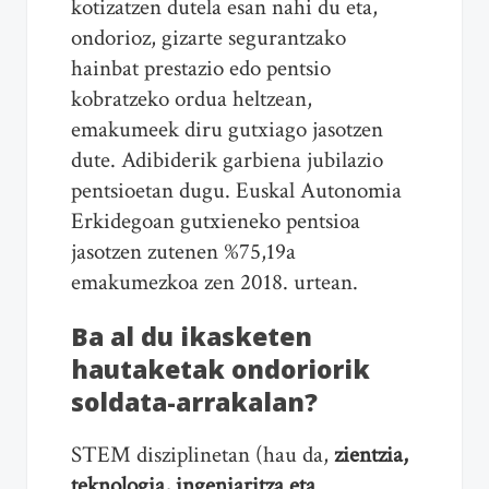
kotizatzen dutela esan nahi du eta,
ondorioz, gizarte segurantzako
hainbat prestazio edo pentsio
kobratzeko ordua heltzean,
emakumeek diru gutxiago jasotzen
dute. Adibiderik garbiena jubilazio
pentsioetan dugu. Euskal Autonomia
Erkidegoan gutxieneko pentsioa
jasotzen zutenen %75,19a
emakumezkoa zen 2018. urtean.
Ba al du ikasketen
hautaketak ondoriorik
soldata-arrakalan?
STEM disziplinetan (hau da,
zientzia,
teknologia, ingeniaritza eta