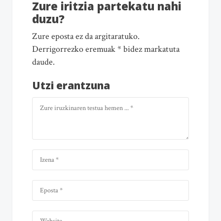
Zure iritzia partekatu nahi
duzu?
Zure eposta ez da argitaratuko.
Derrigorrezko eremuak * bidez markatuta
daude.
Utzi erantzuna