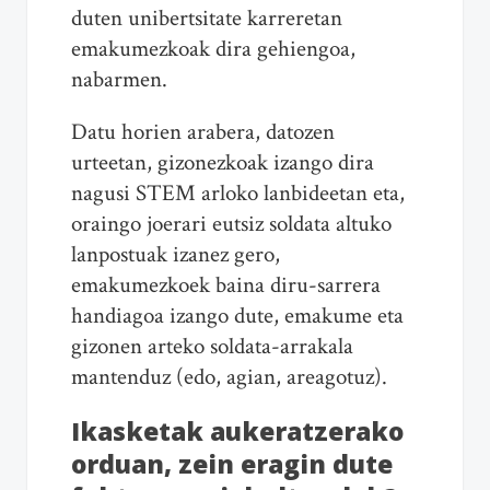
duten unibertsitate karreretan
emakumezkoak dira gehiengoa,
nabarmen.
Datu horien arabera, datozen
urteetan, gizonezkoak izango dira
nagusi STEM arloko lanbideetan eta,
oraingo joerari eutsiz soldata altuko
lanpostuak izanez gero,
emakumezkoek baina diru-sarrera
handiagoa izango dute, emakume eta
gizonen arteko soldata-arrakala
mantenduz (edo, agian, areagotuz).
Ikasketak aukeratzerako
orduan, zein eragin dute