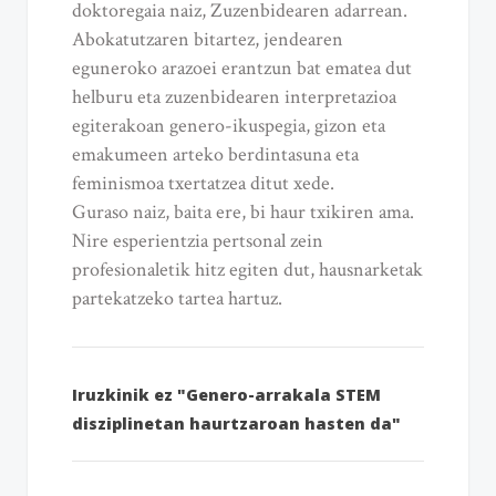
doktoregaia naiz, Zuzenbidearen adarrean.
Abokatutzaren bitartez, jendearen
eguneroko arazoei erantzun bat ematea dut
helburu eta zuzenbidearen interpretazioa
egiterakoan genero-ikuspegia, gizon eta
emakumeen arteko berdintasuna eta
feminismoa txertatzea ditut xede.
Guraso naiz, baita ere, bi haur txikiren ama.
Nire esperientzia pertsonal zein
profesionaletik hitz egiten dut, hausnarketak
partekatzeko tartea hartuz.
Iruzkinik ez "Genero-arrakala STEM
disziplinetan haurtzaroan hasten da"