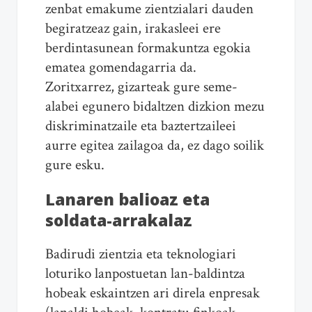
zenbat emakume zientzialari dauden
begiratzeaz gain, irakasleei ere
berdintasunean formakuntza egokia
ematea gomendagarria da.
Zoritxarrez, gizarteak gure seme-
alabei egunero bidaltzen dizkion mezu
diskriminatzaile eta baztertzaileei
aurre egitea zailagoa da, ez dago soilik
gure esku.
Lanaren balioaz eta
soldata-arrakalaz
Badirudi zientzia eta teknologiari
loturiko lanpostuetan lan-baldintza
hobeak eskaintzen ari direla enpresak