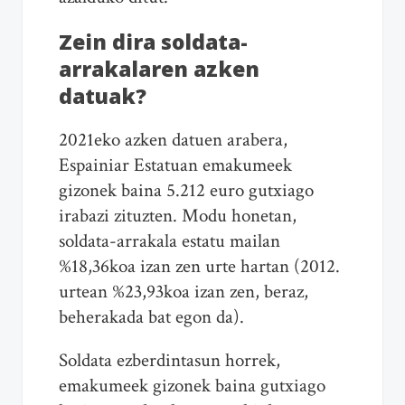
Zein dira soldata-
arrakalaren azken
datuak?
2021eko azken datuen arabera,
Espainiar Estatuan emakumeek
gizonek baina 5.212 euro gutxiago
irabazi zituzten. Modu honetan,
soldata-arrakala estatu mailan
%18,36koa izan zen urte hartan (2012.
urtean %23,93koa izan zen, beraz,
beherakada bat egon da).
Soldata ezberdintasun horrek,
emakumeek gizonek baina gutxiago